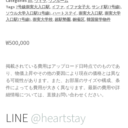
Categories
all
,
ヴィラ
,
ワンルーム
Tags
7号線崇実大入口駅
,
イファ
,
イファ女子大
,
サンド駅(7号線)
,
ソウル大学入口駅(2号線)
,
ハートステイ
,
崇実大入口駅
,
崇実大学
入口駅(7号線)
,
崇実大学校
,
超駅勢圏
,
銅雀区
,
韓国留学物件
₩
500,000
掲載されている費用はアップロード日時点でのものであ
り、物価上昇やその他の要因により現在の価格とは異な
る可能性があります。また、お部屋のサイズや構成、条
件によっても費用が大きく異なります。最新の費用や詳
細情報については、直接お問い合わせください。
LINE
@heartstay