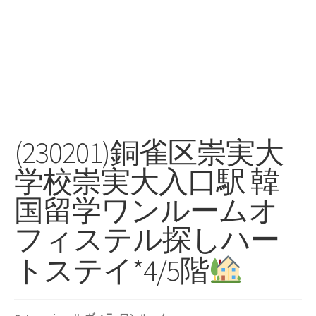
(230201)銅雀区崇実大
学校崇実大入口駅 韓
国留学ワンルームオ
フィステル探しハー
トステイ*4/5階