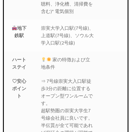
聴料、浄化槽、清掃費を
含む)* 電気個別
地下
崇実大学入口駅(7号線)、
鉄駅
上道駅(7号線)、ソウル大
学入口駅(2号線)
家の特徴および立
ハート
地条件
ステイ
⇒ 7号線崇実大入口駅徒
♡安心
歩3分の距離に位置する
ポイン
オープン型ワンルームで
ト
す。
超駅勢圏の崇実大学生7
号線会社員に良いです。
半伝貰が全て可能であれ