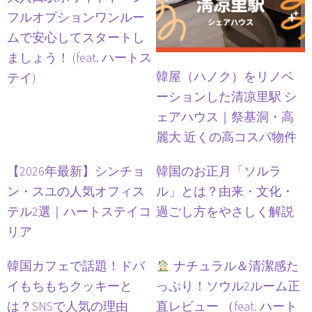
フルオプションワンルー
ムで安心してスタートし
ましょう！ (feat. ハートス
韓屋（ハノク）をリノベ
テイ)
ーションした清凉里駅 シ
ェアハウス｜祭基洞・高
麗大 近くの高コスパ物件
【2026年最新】シンチョ
韓国のお正月「ソルラ
ン・スユの人気オフィス
ル」とは？由来・文化・
テル2選｜ハートステイコ
過ごし方をやさしく解説
リア
韓国カフェで話題！ドバ
ナチュラル＆清潔感た
イもちもちクッキーと
っぷり！ソウル2ルーム正
は？SNSで人気の理由
直レビュー （feat. ハート