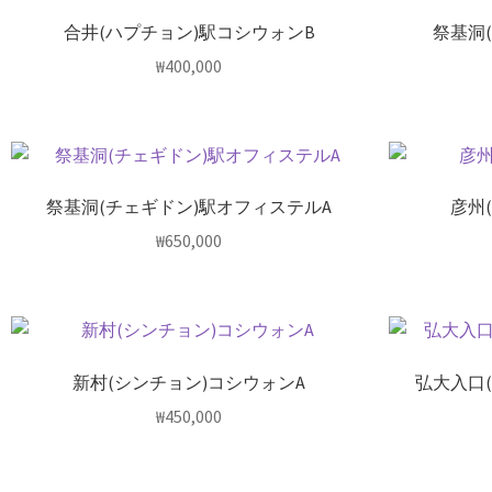
合井(ハプチョン)駅コシウォンB
祭基洞
₩
400,000
祭基洞(チェギドン)駅オフィステルA
彦州
₩
650,000
新村(シンチョン)コシウォンA
弘大入口
₩
450,000