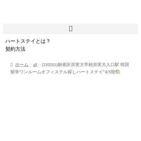
ハートステイとは？
契約方法
韓国不動産情報
サービス費用
ホーム
all
(230201)銅雀区崇実大学校崇実大入口駅 韓国
留学ワンルームオフィステル探しハートステイ*4/5階
よくある質問
Heartee