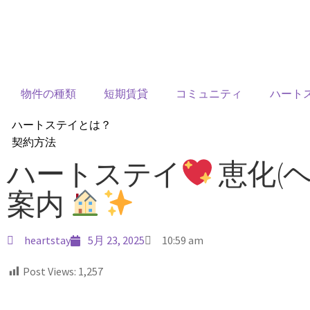
物件の種類
短期賃貸
コミュニティ
ハート
ハートステイとは？
契約方法
韓国不動産情報
ハートステイ
恵化(
サービス費用
案内
よくある質問
Heartee
heartstay
5月 23, 2025
10:59 am
Post Views:
1,257