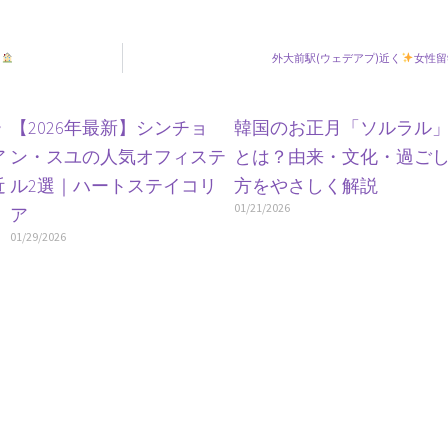
！
外大前駅(ウェデアプ)近く
女性留
ー
【2026年最新】シンチョ
韓国のお正月「ソルラル
ア
ン・スユの人気オフィステ
とは？由来・文化・過ご
近
ル2選｜ハートステイコリ
方をやさしく解説
01/21/2026
ア
01/29/2026