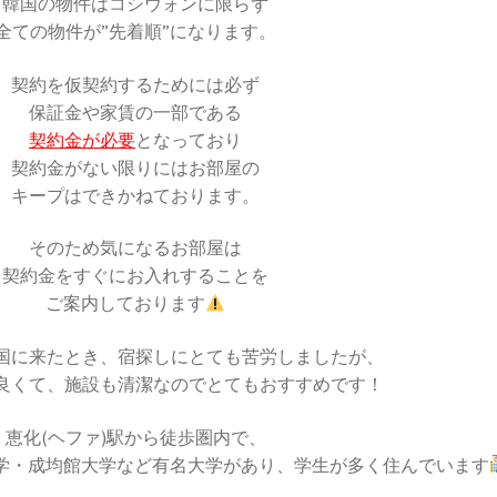
韓国の物件はコシウォンに限らず
全ての物件が”先着順”になります。
契約を仮契約するためには必ず
保証金や家賃の一部である
契約金が必要
となっており
契約金がない限りにはお部屋の
キープはできかねております。
そのため気になるお部屋は
契約金をすぐにお入れすることを
ご案内しております
国に来たとき、宿探しにとても苦労しましたが、
良くて、施設も清潔なのでとてもおすすめです！
恵化(ヘファ)駅から徒歩圏内で、
学・成均館大学など有名大学があり、学生が多く住んでいます