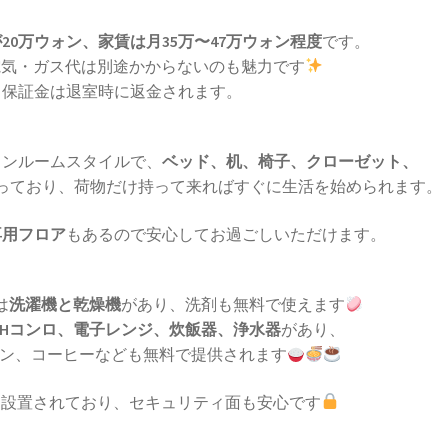
20万ウォン、家賃は月35万〜47万ウォン程度
です。
電気・ガス代は別途かからないのも魅力です
保証金は退室時に返金されます。
ワンルームスタイルで、
ベッド、机、椅子、クローゼット、
っており、荷物だけ持って来ればすぐに生活を始められます。
専用フロア
もあるので安心してお過ごしいただけます。
は
洗濯機と乾燥機
があり、洗剤も無料で使えます
IHコンロ、電子レンジ、炊飯器、浄水器
があり、
ン、コーヒーなども無料で提供されます
も設置されており、セキュリティ面も安心です