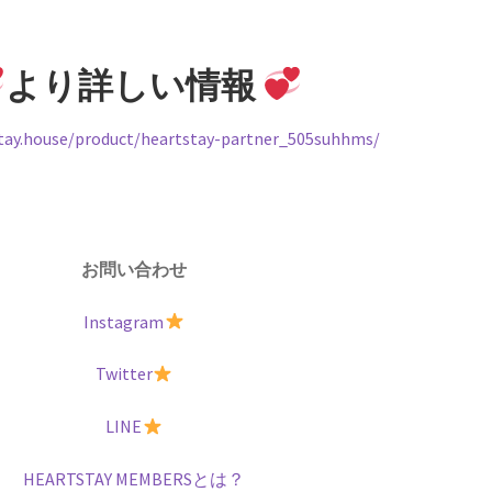
より詳しい情報
stay.house/product/heartstay-partner_505suhhms/
お問い合わせ
Instagram
Twitter
LINE
HEARTSTAY MEMBERSとは？