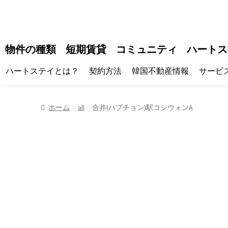
物件の種類
短期賃貸
コミュニティ
ハートス
ハートステイとは？
契約方法
韓国不動産情報
サービ
ホーム
all
合井(ハプチョン)駅コシウォンA