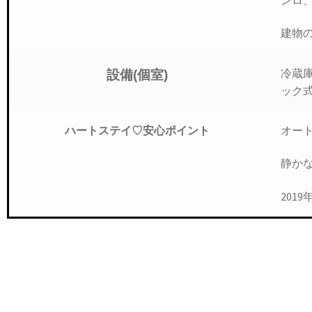
建物の
冷蔵庫
設備(個室)
ック
オー
ハートステイ♡安心ポイント
静か
201