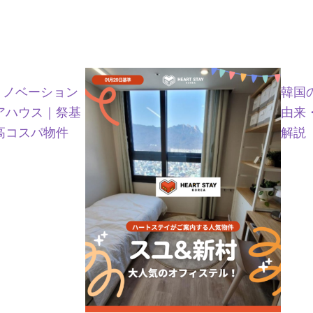
リノベーション
韓国
アハウス｜祭基
由来
高コスパ物件
解説