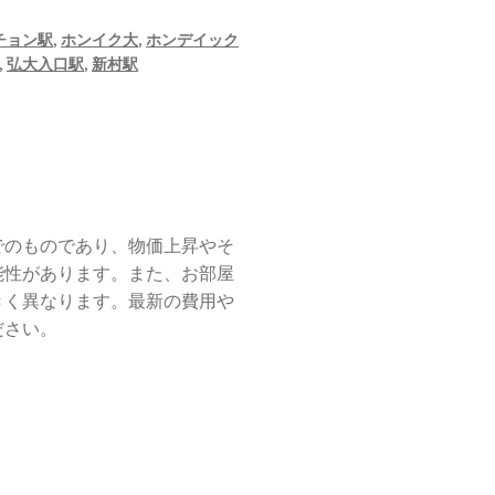
チョン駅
,
ホンイク大
,
ホンデイック
,
弘大入口駅
,
新村駅
でのものであり、物価上昇やそ
能性があります。また、お部屋
きく異なります。最新の費用や
ださい。