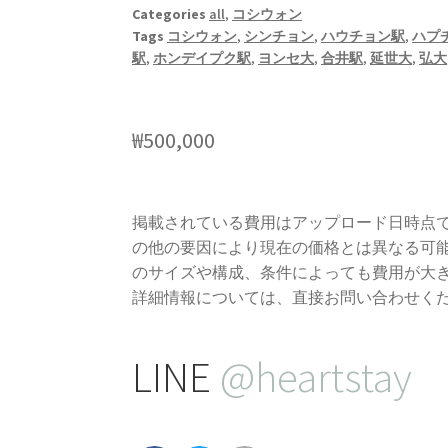
Categories
all
,
コシウォン
Tags
コシウォン
,
シンチョン
,
ハウチョン駅
,
ハプ
駅
,
ホンデイプク駅
,
ヨンセ大
,
合井駅
,
延世大
,
弘大
₩
500,000
掲載されている費用はアップロード日時点
の他の要因により現在の価格とは異なる可
のサイズや構成、条件によっても費用が大
詳細情報については、直接お問い合わせく
LINE
@heartstay