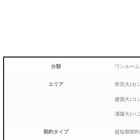
ワンルー
分類
世宗大(セ
エリア
建国大(コ
漢陽大(ハ
超短期契約可
契約タイプ