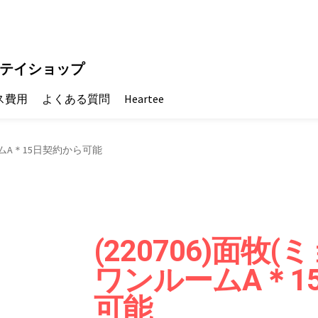
テイショップ
ス費用
よくある質問
Heartee
ルームA＊15日契約から可能
(220706)面牧
ワンルームA＊1
可能