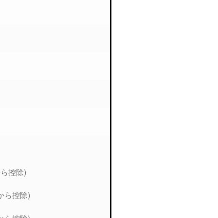
ら控除)
から控除)