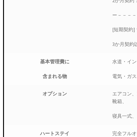
2か月契約
ー－－－－
[短期契約
3か月契約
水道・イン
基本管理費に
電気・ガス
含まれる物
エアコン、
オプション
靴箱、
寝具一式、
完全フルオ
ハートステイ