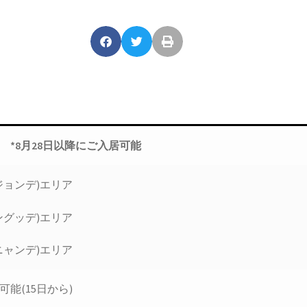
ム
*
8
月28
日以降にご入居可能
ジョンデ)エリア
ングッデ)エリア
ニャンデ)エリア
能(15日から)