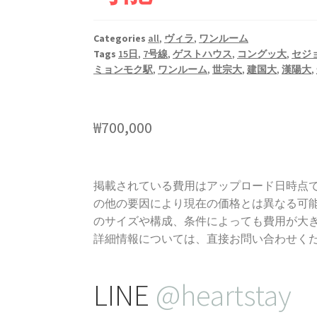
Categories
all
,
ヴィラ
,
ワンルーム
Tags
15日
,
7号線
,
ゲストハウス
,
コングッ大
,
セジ
ミョンモク駅
,
ワンルーム
,
世宗大
,
建国大
,
漢陽大
,
₩
700,000
掲載されている費用はアップロード日時点
の他の要因により現在の価格とは異なる可
のサイズや構成、条件によっても費用が大
詳細情報については、直接お問い合わせく
LINE
@heartstay