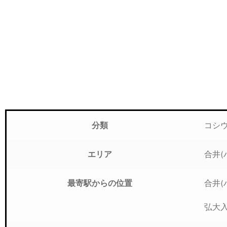
コシ
分類
合井(
エリア
合井(
最寄駅からの位置
弘大入