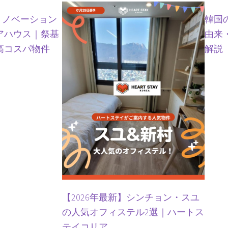
リノベーション
韓国
アハウス｜祭基
由来
高コスパ物件
解説
【2026年最新】シンチョン・スユ
の人気オフィステル2選｜ハートス
テイコリア