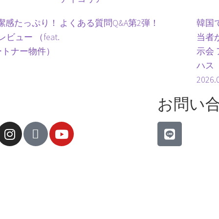
潔感たっぷり！
よくある質問Q&A第2弾！
韓国
ュー （feat.
当者
ートナー物件）
示会
ハス
2026.
お問い