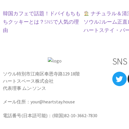
韓国カフェで話題！ドバイもちも
ナチュラル＆清
ちクッキーとは？SNSで人気の理
ソウル2ルーム正直レビ
由
ハートステイ・パ
SNS
ソウル特別市江南区奉恩寺路129 18階
ハートスペース株式会社
代表理事 ムン·ソンス
メール住所：your@heartstay.house
電話番号(日本語可能)：(韓国)82-10-3662-7830