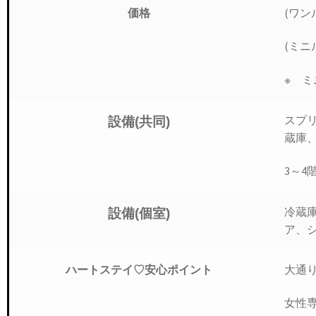
(ワン
価格
(ミニ
※ 
スプリ
設備(共同)
蔵庫
3～4
冷蔵庫
設備(個室)
ア、シ
大通
ハートステイ♡安心ポイント
女性