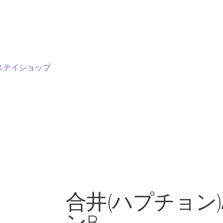
ステイショップ
合井(ハプチョン
ンB