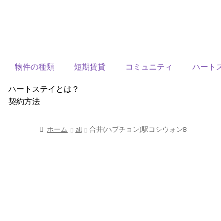
物件の種類
短期賃貸
コミュニティ
ハート
ハートステイとは？
契約方法
韓国不動産情報
サービス費用
ホーム
all
合井(ハプチョン)駅コシウォンB
よくある質問
Heartee