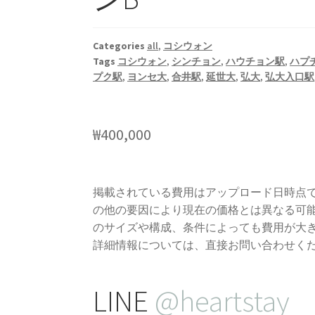
Categories
all
,
コシウォン
Tags
コシウォン
,
シンチョン
,
ハウチョン駅
,
ハプ
プク駅
,
ヨンセ大
,
合井駅
,
延世大
,
弘大
,
弘大入口駅
₩
400,000
掲載されている費用はアップロード日時点
の他の要因により現在の価格とは異なる可
のサイズや構成、条件によっても費用が大
詳細情報については、直接お問い合わせく
LINE
@heartstay