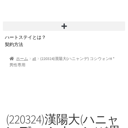
ハートステイとは？
契約方法
韓国不動産情報
サービス費用
ホーム
all
(220324)漢陽大(ハニャンデ) コシウォンH *
男性専用
よくある質問
Heartee
(220324)漢陽大(ハニャ