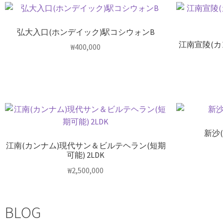
弘大入口(ホンデイック)駅コシウォンB
江南宣陵(
₩
400,000
新沙
江南(カンナム)現代サン＆ビルテヘラン(短期
可能) 2LDK
₩
2,500,000
BLOG