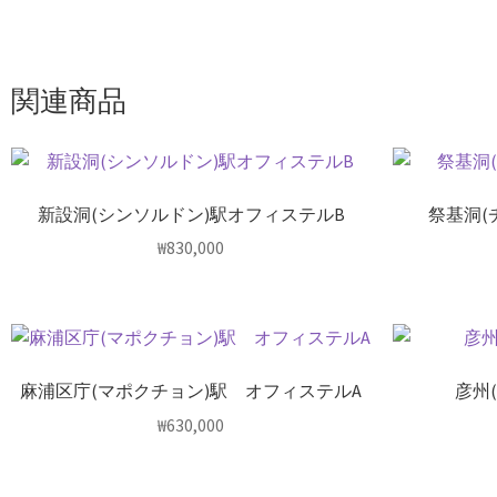
関連商品
新設洞(シンソルドン)駅オフィステルB
祭基洞(
₩
830,000
麻浦区庁(マポクチョン)駅 オフィステルA
彦州
₩
630,000