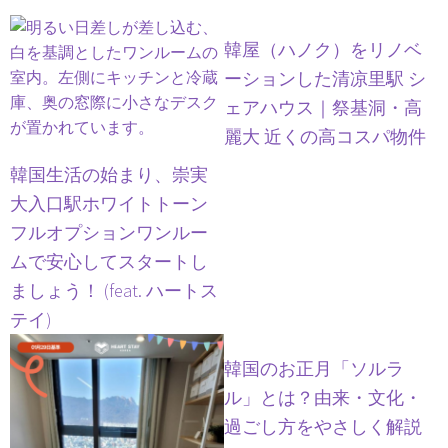
韓屋（ハノク）をリノベ
ーションした清凉里駅 シ
ェアハウス｜祭基洞・高
麗大 近くの高コスパ物件
韓国生活の始まり、崇実
大入口駅ホワイトトーン
フルオプションワンルー
ムで安心してスタートし
ましょう！ (feat. ハートス
テイ)
韓国のお正月「ソルラ
ル」とは？由来・文化・
過ごし方をやさしく解説