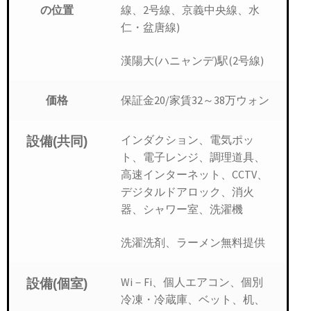
線、2号線、京義中央線、水
の位置
仁・盆唐線)
漢陽大(ハニャンデ)駅(2号線)
保証金20/家賃32～38万ウォン
価格
インダクション、電気ポッ
設備(共同)
ト、電子レンジ、調理道具、
高速インターネット、CCTV、
デジタルドアロック、消火
器、シャワー室、洗濯機
洗濯洗剤、ラーメン無料提供
Wi－Fi、個人エアコン、個別
設備(個室)
冷凍・冷蔵庫、ベット、机、