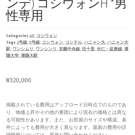
ンデ) コシウォンH *男
性専用
Categories
all
,
コシウォン
Tags
2号線
,
5号線
,
コシウォン
,
コシテル
,
ハニャン大
,
ハニャン大
駅
,
ワンシムリ
,
ワンシンリ
,
京義中央線
,
往十里
,
水仁・盆唐線
,
漢
陽大学
,
漢陽大駅
₩
320,000
掲載されている費用はアップロード日時点でのものであ
り、物価上昇やその他の要因により現在の価格とは異な
る可能性があります。また、お部屋のサイズや構成、条
件によっても費用が大きく異なります。最新の費用や詳
細情報については、直接お問い合わせください。