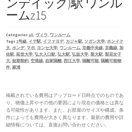
ンデイック)駅 ワンル
ームz15
Categories
all
,
ヴィラ
,
ワンルーム
Tags
2号線
,
イデ駅
,
イファヨデ
,
カジャ駅
,
ソガン大学
,
ホンイク
大
,
ホンデ
,
マポ
,
ヨンセ大学
,
ワンルーム
,
京義中央線
,
京義線
,
加
佐駅
,
延世大学
,
弘大入口駅
,
弘大駅
,
弘益大学
,
梨大駅
,
梨花女子
大
,
短期契約
,
空港線
,
自家隔離
,
西江大学
,
隔離可能
,
隔離可能物
件
,
麻浦
掲載されている費用はアップロード日時点でのものであ
り、物価上昇やその他の要因により現在の価格とは異な
る可能性があります。また、お部屋のサイズや構成、条
件によっても費用が大きく異なります。最新の費用や詳
細情報については、直接お問い合わせください。