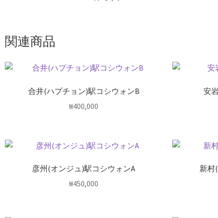
関連商品
合井(ハプチョン)駅コシウォンB
安岩
₩
400,000
彦州(オンジュ)駅コシウォンA
新村
₩
450,000