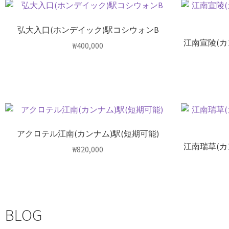
弘大入口(ホンデイック)駅コシウォンB
江南宣陵(
₩
400,000
アクロテル江南(カンナム)駅(短期可能)
江南瑞草(
₩
820,000
BLOG