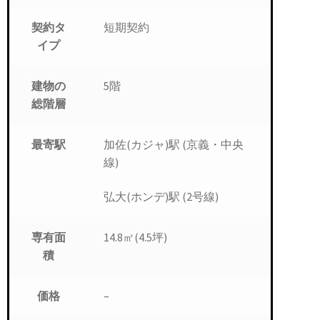
短期契約
契約タ
イプ
5階
建物の
総階層
加佐(カジャ)駅 (京義・中央
最寄駅
線)
弘大(ホンデ)駅 (2号線)
14.8㎡(4.5坪)
専有面
積
–
価格