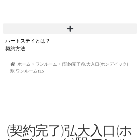
ハートステイとは？
契約方法
韓国不動産情報
サービス費用
ホーム
ワンルーム
(契約完了)弘大入口(ホンデイック)
駅 ワンルームz15
よくある質問
Heartee
(契約完了)弘大入口(ホ