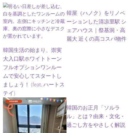
韓屋（ハノク）をリノベ
ーションした清凉里駅 シ
ェアハウス｜祭基洞・高
麗大 近くの高コスパ物件
韓国生活の始まり、崇実
大入口駅ホワイトトーン
フルオプションワンルー
ムで安心してスタートし
ましょう！ (feat. ハートス
テイ)
韓国のお正月「ソルラ
ル」とは？由来・文化・
過ごし方をやさしく解説