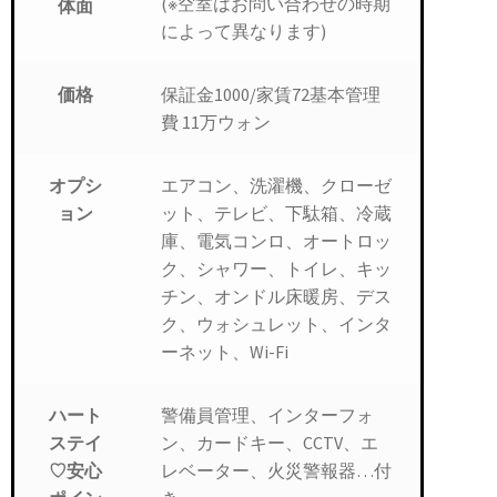
(※空室はお問い合わせの時期
体面
によって異なります)
保証金1000/家賃72基本管理
価格
費 11万ウォン
エアコン、洗濯機、クローゼ
オプシ
ット、テレビ、下駄箱、冷蔵
ョン
庫、電気コンロ、オートロッ
ク、シャワー、トイレ、キッ
チン、オンドル床暖房、デス
ク、ウォシュレット、インタ
ーネット、Wi-Fi
警備員管理、インターフォ
ハート
ン、カードキー、CCTV、エ
ステイ
レベーター、火災警報器…付
♡安心