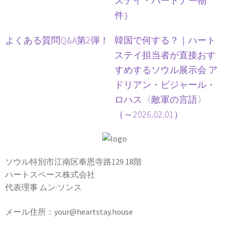
ステイ・パートナー物
件）
よくある質問Q&A第2弾！
韓国で何する？｜ハート
ステイ担当者が直接おす
すめするソウル展示会 ア
ドリアン・ビジャール・
ロハス〈敵軍の言語〉
（～2026.02.01）
ソウル特別市江南区奉恩寺路129 18階
ハートスペース株式会社
代表理事 ムン·ソンス
メール住所：your@heartstay.house