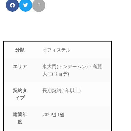
オフィステル
分類
東大門(トンデームン)・高麗
エリア
大(コリョデ)
長期契約(1年以上)
契約タ
イプ
2020년 1월
建築年
度