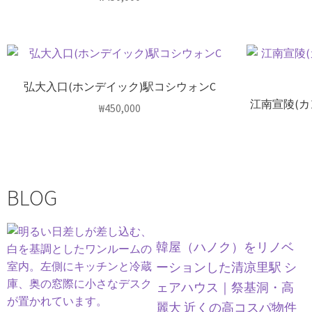
弘大入口(ホンデイック)駅コシウォンC
江南宣陵(
₩
450,000
BLOG
韓屋（ハノク）をリノベ
ーションした清凉里駅 シ
ェアハウス｜祭基洞・高
麗大 近くの高コスパ物件