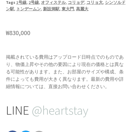
Tags
1号線
,
2号線
,
オフィステル
,
コリョデ
,
コリョ大
,
シンソルド
ン駅
,
トンデームン
,
新設洞駅
,
東大門
,
高麗大
₩
830,000
掲載されている費用はアップロード日時点でのものであ
り、物価上昇やその他の要因により現在の価格とは異な
る可能性があります。また、お部屋のサイズや構成、条
件によっても費用が大きく異なります。最新の費用や詳
細情報については、直接お問い合わせください。
LINE
@heartstay