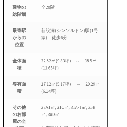
全20階
建物の
総階層
新設洞(シンソルドン)駅(1号
最寄駅
線) 徒歩6分
からの
位置
32.52㎡(9.83坪) ～ 38.5㎡
全体面
(11.65坪)
積
17.12㎡(5.17坪) ～ 20.29㎡
専有面
(6.14坪)
積
32A1㎡, 31C㎡, 31A-1㎡, 35B
その他
㎡, 38D㎡
のお部
屋の全