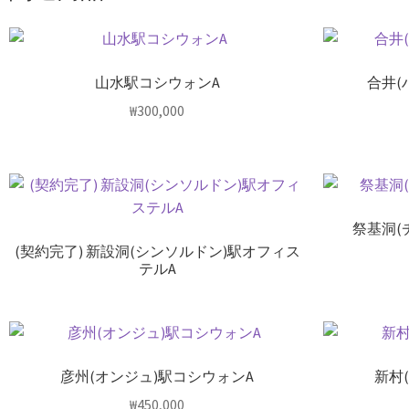
山水駅コシウォンA
合井(
₩
300,000
祭基洞(
(契約完了) 新設洞(シンソルドン)駅オフィス
テルA
彦州(オンジュ)駅コシウォンA
新村
₩
450,000