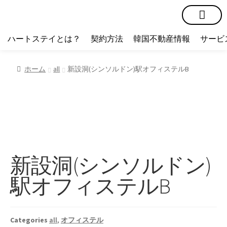
短期賃貸
コミュニティ
ハートステイショップ
物件の種類
ハートステイとは？
契約方法
韓国不動産情報
サービ
ホーム
all
新設洞(シンソルドン)駅オフィステルB
新設洞(シンソルドン)
駅オフィステルB
Categories
all
,
オフィステル