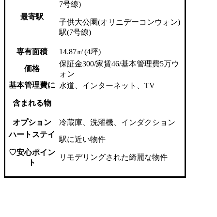
7号線)
最寄駅
子供大公園(オリニデーコンウォン)
駅(7号線)
専有面積
14.87㎡(4坪)
保証金300/家賃46/基本管理費5万ウ
価格
ォン
基本管理費に
水道、インターネット、TV
含まれる物
オプション
冷蔵庫、洗濯機、インダクション
ハートステイ
駅に近い物件
♡安心ポイン
リモデリングされた綺麗な物件
ト