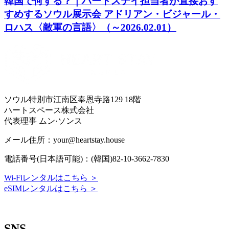
韓国で何する？｜ハートステイ担当者が直接おす
すめするソウル展示会 アドリアン・ビジャール・
ロハス〈敵軍の言語〉（～2026.02.01）
ソウル特別市江南区奉恩寺路129 18階
ハートスペース株式会社
代表理事 ムン·ソンス
メール住所：your@heartstay.house
電話番号(日本語可能)：(韓国)82-10-3662-7830
Wi-Fiレンタルはこちら ＞
eSIMレンタルはこちら ＞
Terms of Service
|
Privacy Policy
|
Refund Policy
SNS