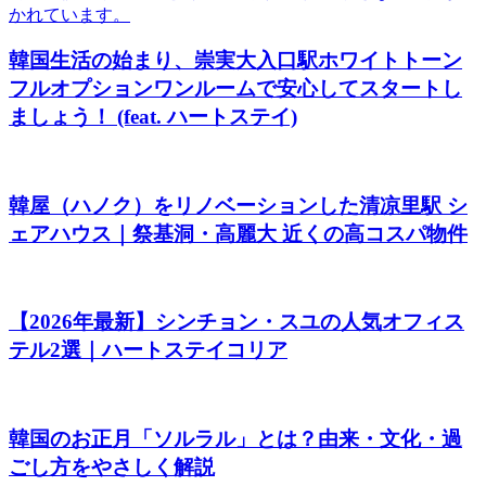
韓国生活の始まり、崇実大入口駅ホワイトトーン
フルオプションワンルームで安心してスタートし
ましょう！ (feat. ハートステイ)
韓屋（ハノク）をリノベーションした清凉里駅 シ
ェアハウス｜祭基洞・高麗大 近くの高コスパ物件
【2026年最新】シンチョン・スユの人気オフィス
テル2選｜ハートステイコリア
韓国のお正月「ソルラル」とは？由来・文化・過
ごし方をやさしく解説