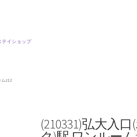
ステイショップ
ムz12
(210331)弘大
ク)駅 ワンルームz