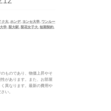
イク大
,
ホンデ
,
ヨンセ大学
,
ワンルー
大学
,
梨大駅
,
梨花女子大
,
短期契約
,
でのものであり、物価上昇やそ
能性があります。また、お部屋
きく異なります。最新の費用や
ださい。