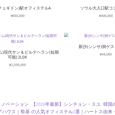
チェギドン)駅オフィステルA
ソウル大入口駅コ
₩
650,000
₩
400,000
新沙(シンサ)洞ゲス
ム)現代サン＆ビルテヘラン(短期
₩
44,000
可能) 2LDK
₩
2,500,000
リノベーション
【2026年最新】シンチョン・スユ
韓国
アハウス｜祭基
の人気オフィステル2選｜ハートス
由来