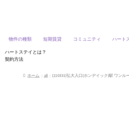
物件の種類
短期賃貸
コミュニティ
ハート
ハートステイとは？
契約方法
韓国不動産情報
サービス費用
ホーム
all
(210331)弘大入口(ホンデイック)駅 ワンルー
よくある質問
Heartee