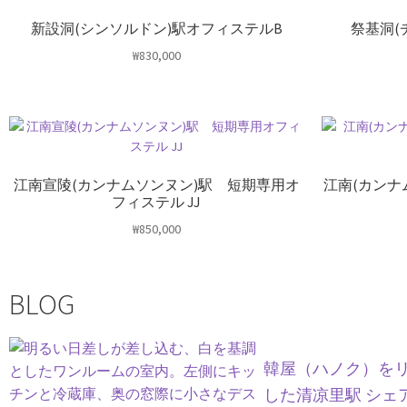
新設洞(シンソルドン)駅オフィステルB
祭基洞(
₩
830,000
江南宣陵(カンナムソンヌン)駅 短期専用オ
江南(カンナ
フィステル JJ
₩
850,000
BLOG
韓屋（ハノク）を
した清凉里駅 シェ