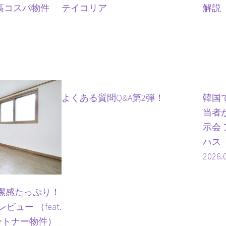
高コスパ物件
テイコリア
解説
よくある質問Q&A第2弾！
韓国
当者
示会
ハス
2026.
潔感たっぷり！
ュー （feat.
ートナー物件）