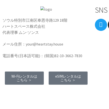
SNS
ソウル特別市江南区奉恩寺路129 18階
ハートスペース株式会社
代表理事 ムン·ソンス
メール住所：your@heartstay.house
電話番号(日本語可能)：(韓国)82-10-3662-7830
Wi-Fiレンタルは
eSIMレンタルは
こちら ＞
こちら ＞
Terms of Service
|
Privacy Policy
|
Refund
Policy