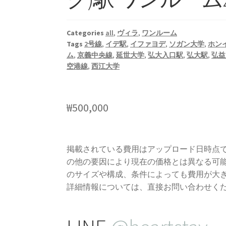
Categories
all
,
ヴィラ
,
ワンルーム
Tags
2号線
,
イデ駅
,
イファヨデ
,
ソガン大学
,
ホン
ム
,
京義中央線
,
延世大学
,
弘大入口駅
,
弘大駅
,
弘益
空港線
,
西江大学
₩
500,000
掲載されている費用はアップロード日時点
の他の要因により現在の価格とは異なる可
のサイズや構成、条件によっても費用が大
詳細情報については、直接お問い合わせく