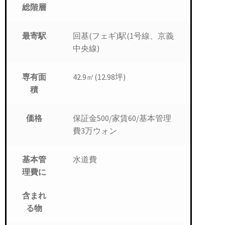
総階層
回基(フェギ)駅(1号線、京義
最寄駅
中央線)
42.9㎡(12.98坪)
専有面
積
保証金500/家賃60/基本管理
価格
費3万ウォン
水道費
基本管
理費に
含まれ
る物