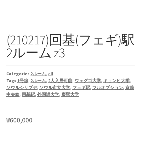
(210217)回基(フェギ)駅
2ルーム z3
Categories
2ルーム
,
all
Tags
1号線
,
2ルーム
,
2人入居可能
,
ウェグゴ大学
,
キョンヒ大学
,
ソウルシリプデ
,
ソウル市立大学
,
フェギ駅
,
フルオプション
,
京義
中央線
,
回基駅
,
外国語大学
,
慶熙大学
₩
600,000