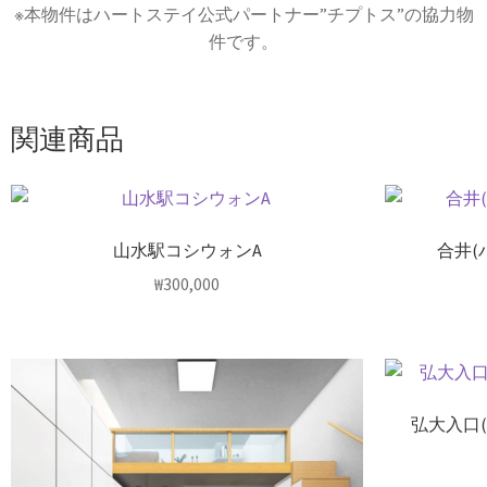
※本物件はハートステイ公式パートナー”チプトス”の協力物
件です。
関連商品
山水駅コシウォンA
合井(
₩
300,000
弘大入口