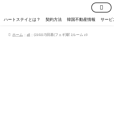
短期賃貸
コミュニティ
ハートステイショップ
物件の種類
ハートステイとは？
契約方法
韓国不動産情報
サービ
ホーム
all
(210217)回基(フェギ)駅 2ルーム z3