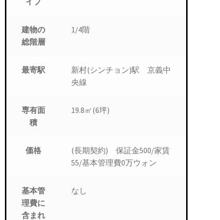
イプ
1/4階
建物の
総階層
新村(シンチョン)駅 京義中
最寄駅
央線
19.8㎡(6坪)
専有面
積
(長期契約) 保証金500/家賃
価格
55/基本管理費0万ウォン
なし
基本管
理費に
含まれ