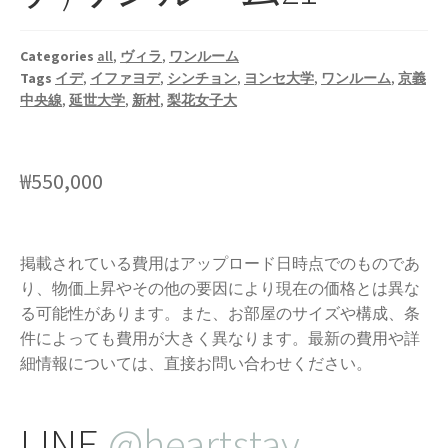
Categories
all
,
ヴィラ
,
ワンルーム
Tags
イデ
,
イファヨデ
,
シンチョン
,
ヨンセ大学
,
ワンルーム
,
京義
中央線
,
延世大学
,
新村
,
梨花女子大
₩
550,000
掲載されている費用はアップロード日時点でのものであ
り、物価上昇やその他の要因により現在の価格とは異な
る可能性があります。また、お部屋のサイズや構成、条
件によっても費用が大きく異なります。最新の費用や詳
細情報については、直接お問い合わせください。
LINE
@heartstay