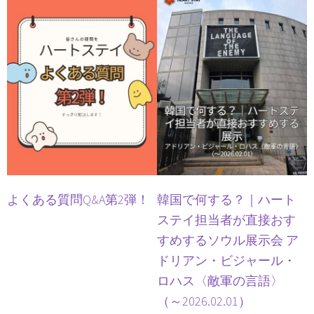
よくある質問Q&A第2弾！
韓国で何する？｜ハート
ステイ担当者が直接おす
すめするソウル展示会 ア
ドリアン・ビジャール・
ロハス〈敵軍の言語〉
（～2026.02.01）