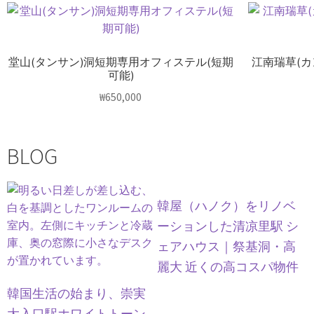
堂山(タンサン)洞短期専用オフィステル(短期
江南瑞草(
可能)
₩
650,000
BLOG
韓屋（ハノク）をリノベ
ーションした清凉里駅 シ
ェアハウス｜祭基洞・高
麗大 近くの高コスパ物件
韓国生活の始まり、崇実
大入口駅ホワイトトーン