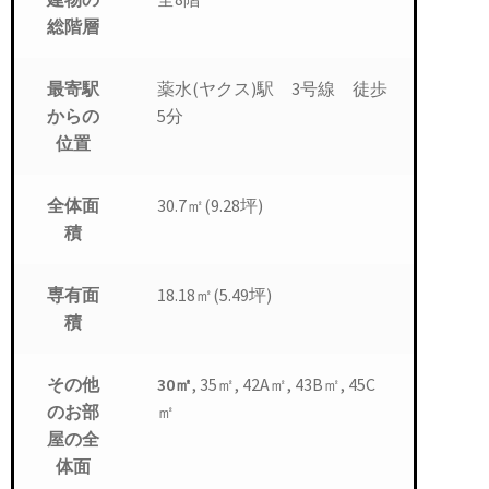
総階層
薬水(ヤクス)駅 3号線 徒歩
最寄駅
5分
からの
位置
30.7㎡(9.28坪)
全体面
積
18.18㎡(5.49坪)
専有面
積
30㎡
, 35㎡, 42A㎡, 43B㎡, 45C
その他
㎡
のお部
屋の全
体面