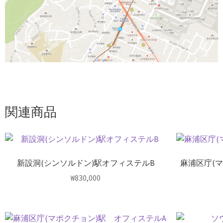
関連商品
新設洞(シンソルドン)駅オフィステルB
麻浦区庁(
₩
830,000