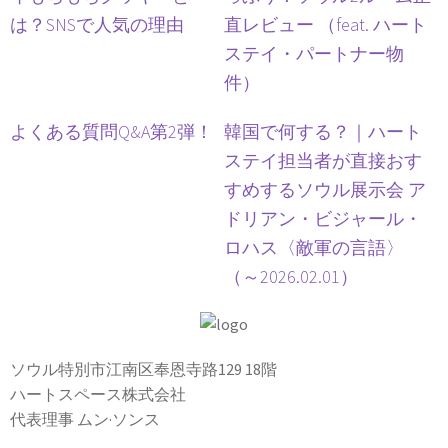
は？SNSで人気の理由
直レビュー （feat. ハート
ステイ・パートナー物
件）
よくある質問Q&A第2弾！
韓国で何する？｜ハート
ステイ担当者が直接おす
すめするソウル展示会 ア
ドリアン・ビジャール・
ロハス〈敵軍の言語〉
（～2026.02.01）
ソウル特別市江南区奉恩寺路129 18階
ハートスペース株式会社
代表理事 ムン·ソンス