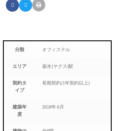
オフィステル
分類
薬水(ヤクス)駅
エリア
長期契約(1年契約以上)
契約タ
イプ
2018年 6月
建築年
度
全8階
建物の