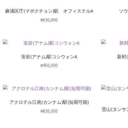
麻浦区庁(マポクチョン)駅 オフィステルA
ソウ
₩
630,000
安岩(アナム)駅コシウォンA
新村
₩
450,000
アクロテル江南(カンナム)駅(短期可能)
堂山(タンサ
₩
820,000