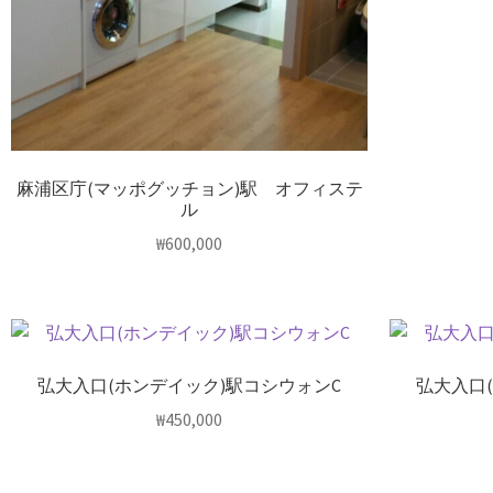
麻浦区庁(マッポグッチョン)駅 オフィステ
ル
₩
600,000
弘大入口(ホンデイック)駅コシウォンC
弘大入口
₩
450,000