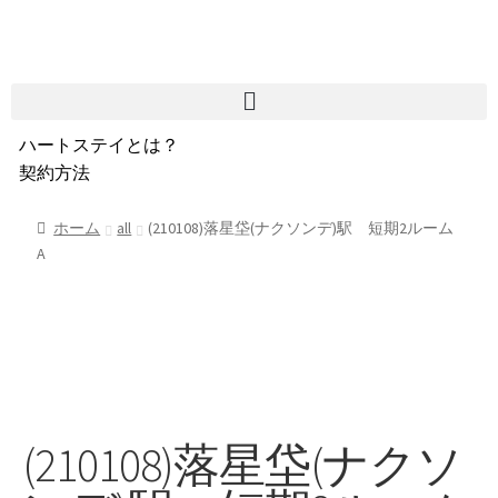
ハートステイとは？
契約方法
韓国不動産情報
サービス費用
ホーム
all
(210108)落星垈(ナクソンデ)駅 短期2ルーム
A
よくある質問
Heartee
(210108)落星垈(ナクソ