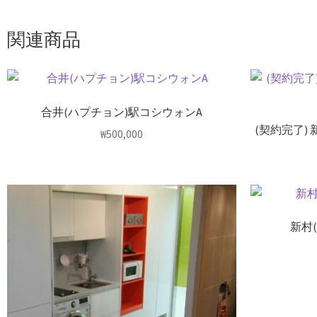
関連商品
合井(ハプチョン)駅コシウォンA
(契約完了)
₩
500,000
新村