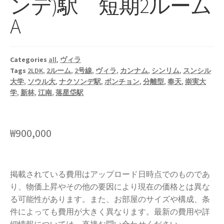
ンデ)駅 短期2ルーム
A
Categories
all
,
ヴィラ
Tags
2LDK
,
2ルーム
,
2号線
,
ヴィラ
,
カンナム
,
シンリム
,
スンシル
大学
,
ソウル大
,
ナクソンデ駅
,
ボンチョン
,
分離型
,
奉天
,
崇実大
学
,
新林
,
江南
,
落星垈駅
₩
900,000
掲載されている費用はアップロード日時点でのものであ
り、物価上昇やその他の要因により現在の価格とは異な
る可能性があります。また、お部屋のサイズや構成、条
件によっても費用が大きく異なります。最新の費用や詳
細情報については、直接お問い合わせください。