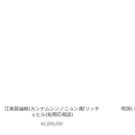
江南新論峴(カンナムシンノニョン)駅リッチ
明洞(
ェヒル(短期応相談)
₩
1,000,000