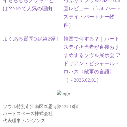
イもちもちクッキーと
っぷり！ソウル2ルーム正
は？SNSで人気の理由
直レビュー （feat. ハート
ステイ・パートナー物
件）
よくある質問Q&A第2弾！
韓国で何する？｜ハート
ステイ担当者が直接おす
すめするソウル展示会 ア
ドリアン・ビジャール・
ロハス〈敵軍の言語〉
（～2026.02.01）
ソウル特別市江南区奉恩寺路129 18階
ハートスペース株式会社
代表理事 ムン·ソンス