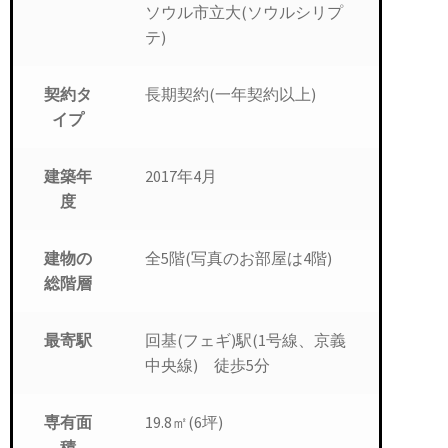
ソウル市立大(ソウルシリプ
テ)
長期契約(一年契約以上)
契約タ
イプ
2017年4月
建築年
度
全5階(写真のお部屋は4階)
建物の
総階層
回基(フェギ)駅(1号線、京義
最寄駅
中央線) 徒歩5分
19.8㎡(6坪)
専有面
積