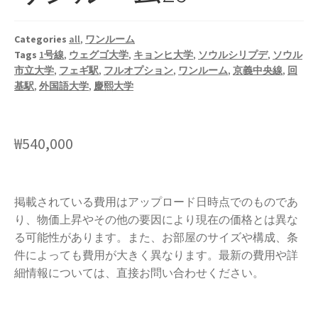
Categories
all
,
ワンルーム
Tags
1号線
,
ウェグゴ大学
,
キョンヒ大学
,
ソウルシリプデ
,
ソウル
市立大学
,
フェギ駅
,
フルオプション
,
ワンルーム
,
京義中央線
,
回
基駅
,
外国語大学
,
慶熙大学
₩
540,000
掲載されている費用はアップロード日時点でのものであ
り、物価上昇やその他の要因により現在の価格とは異な
る可能性があります。また、お部屋のサイズや構成、条
件によっても費用が大きく異なります。最新の費用や詳
細情報については、直接お問い合わせください。