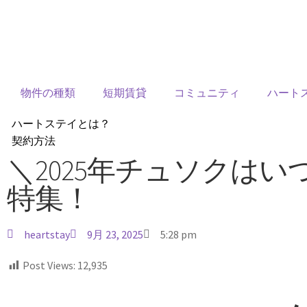
物件の種類
短期賃貸
コミュニティ
ハート
ハートステイとは？
契約方法
韓国不動産情報
＼2025年チュソクはい
サービス費用
特集！
よくある質問
Heartee
heartstay
9月 23, 2025
5:28 pm
Post Views:
12,935