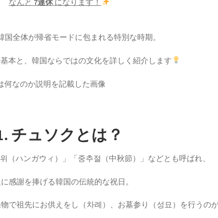
なんと
7連休
になります！
韓国全体が帰省モードに包まれる特別な時期。
の基本と、韓国ならではの文化を詳しく紹介します
1. チュソクとは？
가위（ハンガウィ）」「중추절（中秋節）」などとも呼ばれ、
祖に感謝を捧げる韓国の伝統的な祝日。
果物で祖先にお供えをし（차례）、お墓参り（성묘）を行うの