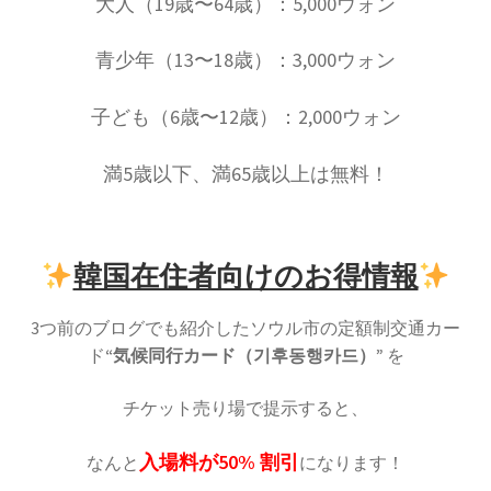
大人（19歳〜64歳）：5,000ウォン
青少年（13〜18歳）：3,000ウォン
子ども（6歳〜12歳）：2,000ウォン
満5歳以下、満65歳以上は無料！
韓国在住者向けのお得情報
3つ前のブログでも紹介したソウル市の定額制交通カー
ド
“気候同行カード（기후동행카드）”
を
チケット売り場で提示すると、
入場料が
50%
割引
なんと
になります！