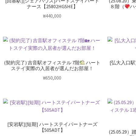
[回基駅][シェアハウス]ハートステイパート
(25.08.
ナース【25802HGSHE】
８階（
ハ
₩
440,000
(契約完了) 吉音駅オフィステル 7階
ハート
[弘大入口駅
ステイ実際の入居者が選んだお部屋！
₩
650,000
[安岩駅][短期] ハートステイパートナーズ
【505ADT】
(25.05.