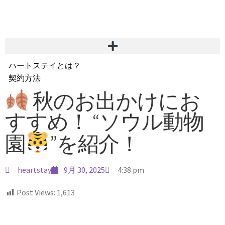
ハートステイとは？
契約方法
韓国不動産情報
秋のお出かけにお
サービス費用
すすめ！ “ソウル動物
よくある質問
Heartee
園
”を紹介！
heartstay
9月 30, 2025
4:38 pm
Post Views:
1,613