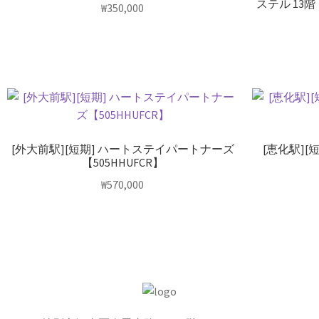
ステル 13階
₩
350,000
[外大前駅][短期] ハートステイパートナーズ
[恵化駅]
【505HHUFCR】
₩
570,000