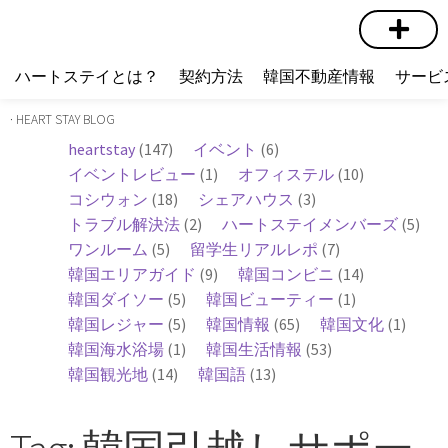
短期賃貸
コミュニティ
ハートステイショップ
物件の種類
ハートステイとは？
契約方法
韓国不動産情報
サービ
· HEART STAY BLOG
heartstay
(147)
イベント
(6)
イベントレビュー
(1)
オフィステル
(10)
コシウォン
(18)
シェアハウス
(3)
トラブル解決法
(2)
ハートステイメンバーズ
(5)
ワンルーム
(5)
留学生リアルレポ
(7)
韓国エリアガイド
(9)
韓国コンビニ
(14)
韓国ダイソー
(5)
韓国ビューティー
(1)
韓国レジャー
(5)
韓国情報
(65)
韓国文化
(1)
韓国海水浴場
(1)
韓国生活情報
(53)
韓国観光地
(14)
韓国語
(13)