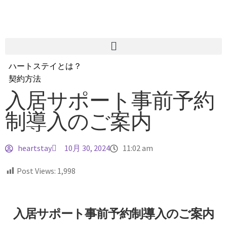
ハートステイとは？
契約方法
韓国不動産情報
入居サポート事前予約
サービス費用
制導入のご案内
よくある質問
Heartee
heartstay
10月 30, 2024
11:02 am
Post Views:
1,998
入居サポート事前予約制導入のご案内