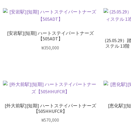
[安岩駅][短期] ハートステイパートナーズ
【505ADT】
(25.05.
ステル 13階
₩
350,000
[外大前駅][短期] ハートステイパートナーズ
[恵化駅]
【505HHUFCR】
₩
570,000