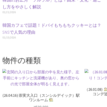
し方をやさしく解説
01/21/2026
韓国カフェで話題！ドバイもちもちクッキーとは？
SNSで人気の理由
01/15/2026
物件の種類
（26.01.08)
コンデ
(26.04.16) 崇実大入口（スンシルデイック）駅
ワンルーム