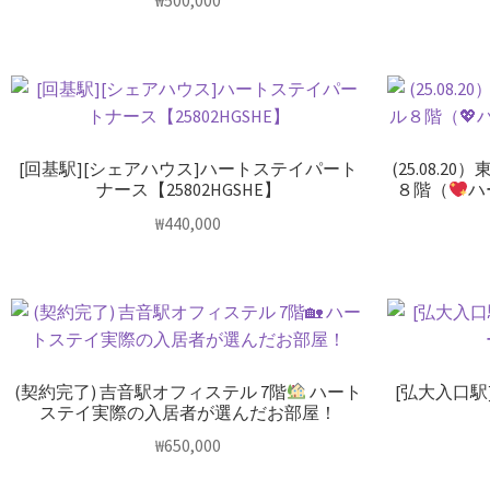
₩
500,000
[回基駅][シェアハウス]ハートステイパート
(25.08.
ナース【25802HGSHE】
８階（
ハ
₩
440,000
(契約完了) 吉音駅オフィステル 7階
ハート
[弘大入口駅
ステイ実際の入居者が選んだお部屋！
₩
650,000