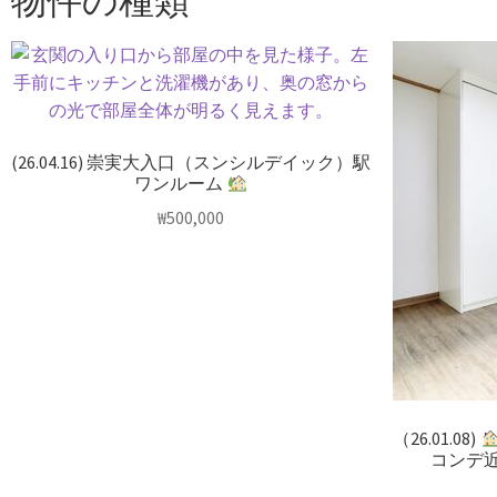
物件の種類
(26.04.16) 崇実大入口（スンシルデイック）駅
ワンルーム
₩
500,000
（26.01.08)
コンデ