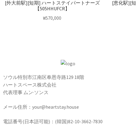
[外大前駅][短期] ハートステイパートナーズ
[恵化駅]
【505HHUFCR】
₩
570,000
ソウル特別市江南区奉恩寺路129 18階
ハートスペース株式会社
代表理事 ムン·ソンス
メール住所：your@heartstay.house
電話番号(日本語可能)：(韓国)82-10-3662-7830