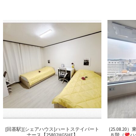
[回基駅][シェアハウス]ハートステイパート
(25.08.
ナース【25802HGSHE】
８階（
ハ