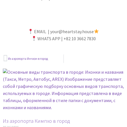
EMAIL | your@heartstay.house
WHATS APP | +82 10 3662 7830
Из аэропорта Инчхон в город
Из аэропорта Кимпхо в город