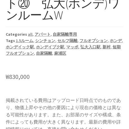
ト⑳ 弘大(ホンデ)ワ
ンルームW
Categories
all
,
アパート
,
自家隔離専用
Tags
1.5ルーム
,
シンチョン
,
セルフ隔離
,
フルオプション
,
ホンデ
,
ホンデイック駅
,
ホンデイプク駅
,
マッポ
,
弘大入口駅
,
新村
,
短期
フルオプション
,
自家隔離
,
麻浦区
₩
830,000
掲載されている費用はアップロード日時点でのものであ
り、物価上昇やその他の要因により現在の価格とは異な
る可能性があります。また、お部屋のサイズや構成、条
件によっても費用が大きく異なります。最新の費用や詳
細情報については、直接お問い合わせください。