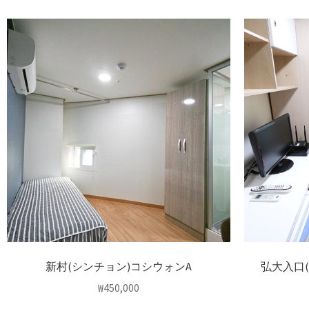
新村(シンチョン)コシウォンA
弘大入口
₩
450,000