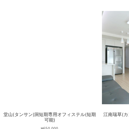
堂山(タンサン)洞短期専用オフィステル(短期
江南瑞草(
可能)
₩
650,000