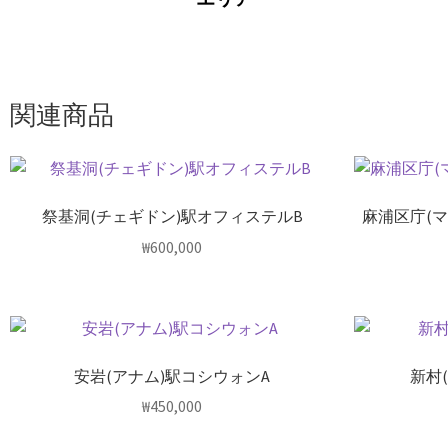
関連商品
祭基洞(チェギドン)駅オフィステルB
麻浦区庁(
₩
600,000
安岩(アナム)駅コシウォンA
新村
₩
450,000