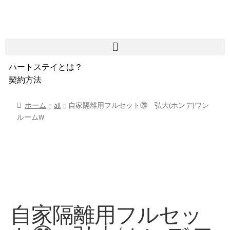
ハートステイとは？
契約方法
韓国不動産情報
サービス費用
ホーム
all
自家隔離用フルセット⑳ 弘大(ホンデ)ワン
ルームW
よくある質問
Heartee
自家隔離用フルセッ