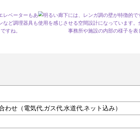
い合わせ（電気代,ガス代,水道代,ネット込み）