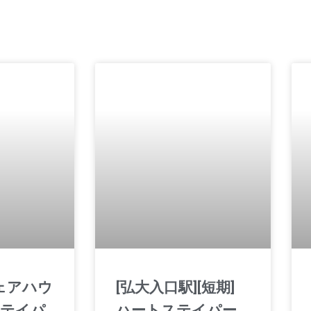
シェアハウ
[弘大入口駅][短期]
ステイパ
ハートステイパー