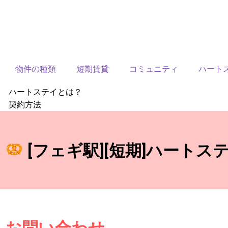
物件の種類
短期賃貸
コミュニティ
ハート
ハートステイとは？
契約方法
韓国不動産情報
サービス費用
よくある質問
[フェギ駅][短期]ハートス
Heartee
お問い合わせ