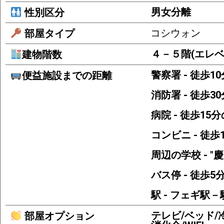
男女分離
性別区分
コシウォン
部屋タイプ
４－５階(エレベ
建物階数
警察署 - 徒歩1
便益施設までの距離
消防署 - 徒歩3
病院 - 徒歩15
コンビニ - 徒
周辺の学校 - 
バス停 - 徒歩
駅 - フェギ駅
テレビ/ベッド/
部屋オプション