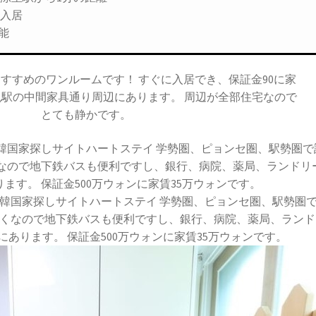
初入居
能