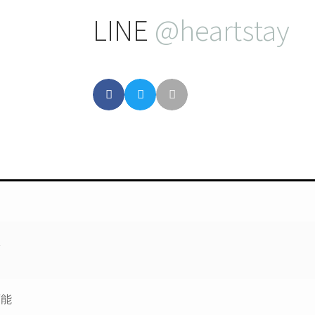
LINE
@heartstay
ム
駅
可能