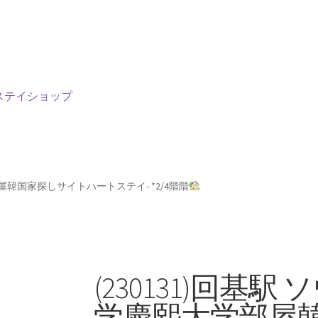
ステイショップ
部屋韓国家探しサイトハートステイ- *2/4階階
(230131)回基駅
学慶熙大学部屋