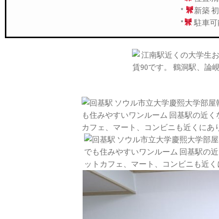
*
新築 
*
駐車可