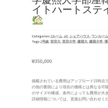
イトハートステイ- 
Categories
2ルーム
,
all
,
シェアハウス
,
ワンルー
Tags
2号線
,
世宗大
,
世宗大学
,
建国大
,
建国大学
,
漢
₩
350,000
掲載されている費用はアップロード日時点
の他の要因により現在の価格とは異なる可
のサイズや構成、条件によっても費用が大
詳細情報については、直接お問い合わせく