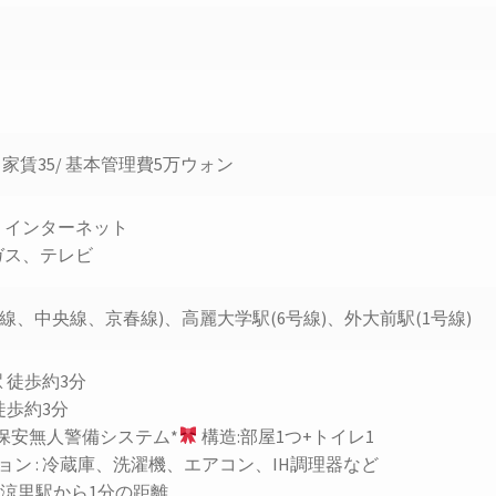
/ 家賃35/ 基本管理費5万ウォン
、インターネット
ガス、テレビ
号線、中央線、京春線)、高麗大学駅(6号線)、外大前駅(1号線)
 徒歩約3分
徒歩約3分
、保安無人警備システム*
構造:部屋1つ+トイレ1
ョン : 冷蔵庫、洗濯機、エアコン、IH調理器など
清涼里駅から1分の距離