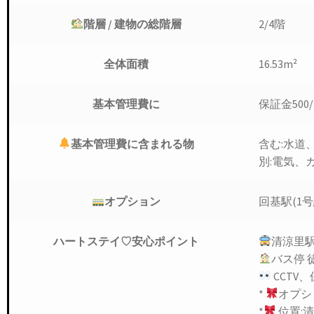
階層 / 建物の総階層
2/4階
全体面積
16.53m²
基本管理費に
保証金500
基本管理費に
含まれる物
含む:水道
別:電気、
オプション
回基駅(1
ハートステイ
♡安心ポイント
清涼里駅
バス停 
CCTV
*
オプシ
*
位置: