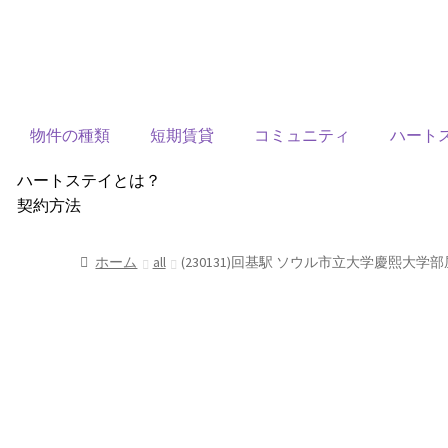
物件の種類
短期賃貸
コミュニティ
ハート
ハートステイとは？
契約方法
韓国不動産情報
サービス費用
ホーム
all
(230131)回基駅 ソウル市立大学慶熙大学
よくある質問
Heartee