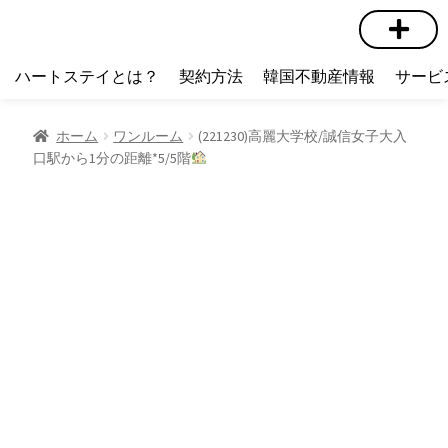
短期賃貸
コミュニティ
ハートステイショップ
物件の種類
ハートステイとは？
契約方法
韓国不動産情報
サービ
ホーム
ワンルーム
(221230)高麗大学校/誠信女子大入
口駅から1分の距離*5/5階