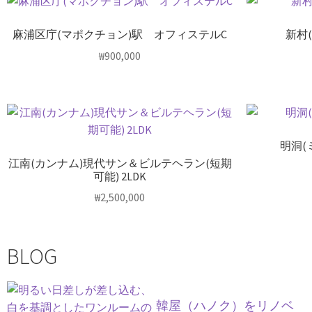
麻浦区庁(マポクチョン)駅 オフィステルC
新村
₩
900,000
明洞(
江南(カンナム)現代サン＆ビルテヘラン(短期
可能) 2LDK
₩
2,500,000
BLOG
韓屋（ハノク）をリノベ