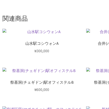
関連商品
山水駅コシウォンA
合井(
₩
300,000
祭基洞(チェギドン)駅オフィステルB
祭基洞(
₩
600,000