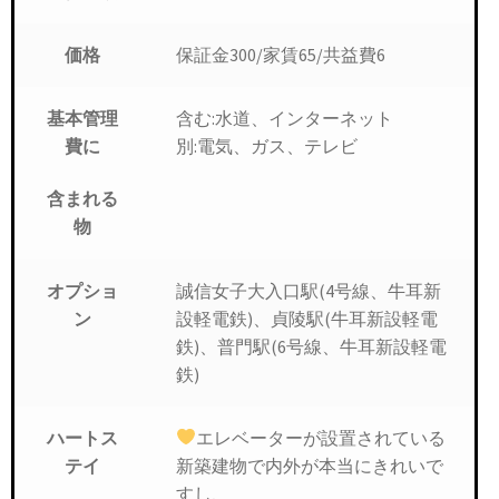
保証金300/家賃65/共益費6
価格
含む:水道、インターネット
基本管理
別:電気、ガス、テレビ
費に
含まれる
物
誠信女子大入口駅(4号線、牛耳新
オプショ
設軽電鉄)、貞陵駅(牛耳新設軽電
ン
鉄)、普門駅(6号線、牛耳新設軽電
鉄)
エレベーターが設置されている
ハートス
新築建物で内外が本当にきれいで
テイ
すし、