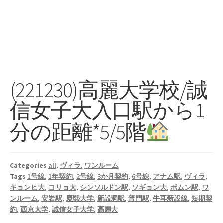
(221230)高麗大学校/誠
信女子大入口駅から1
分の距離*5/5階
Categories
all
,
ヴィラ
,
ワンルーム
Tags
1号線
,
1年契約
,
2号線
,
3か月契約
,
6号線
,
アナム駅
,
ヴィラ
,
キョンヒ大
,
コリョ大
,
シンソルドン駅
,
ソギョン大
,
ボムン駅
,
ワ
ンルーム
,
安岩駅
,
慶熙大学
,
新設洞駅
,
普門駅
,
牛耳新設線
,
短期契
約
,
西京大学
,
誠信女子大学
,
高麗大