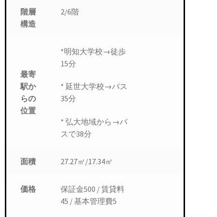
階層
2/6階
構造
*明知大学校→徒歩
15分
最寄
駅か
* 延世大学校→バス
らの
35分
位置
* 弘大地域から→バ
スで38分
面積
27.27㎡/17.34㎡
価格
保証金500 / 賃貸料
45 / 基本管理費5