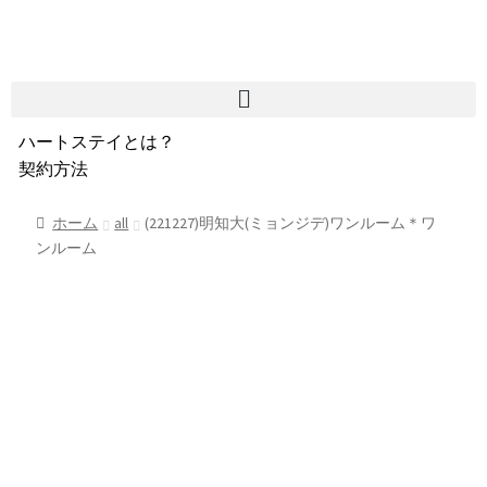
ハートステイとは？
契約方法
韓国不動産情報
サービス費用
ホーム
all
(221227)明知大(ミョンジデ)ワンルーム＊ワ
ンルーム
よくある質問
Heartee