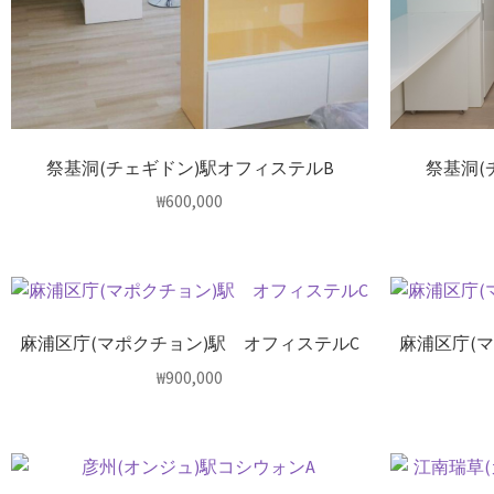
祭基洞(チェギドン)駅オフィステルB
祭基洞(
₩
600,000
麻浦区庁(マポクチョン)駅 オフィステルC
麻浦区庁(
₩
900,000