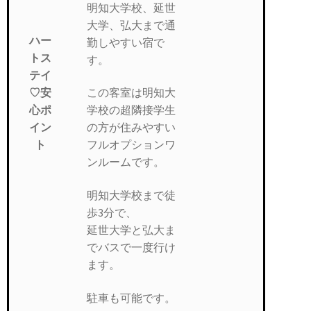
明知大学校、延世
大学、弘大まで通
ハー
勤しやすい宿で
トス
す。
テイ
♡安
この客室は明知大
心ポ
学校の超隣接学生
イン
の方が住みやすい
ト
フルオプションワ
ンルームです。
明知大学校まで徒
歩3分で、
延世大学と弘大ま
でバスで一度行け
ます。
駐車も可能です。