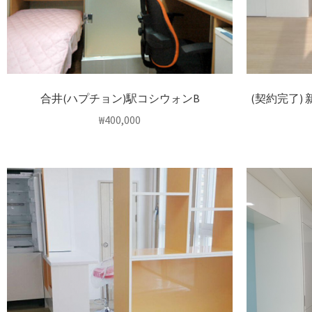
合井(ハプチョン)駅コシウォンB
(契約完了)
₩
400,000