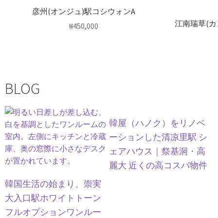
彦州(オンジュ)駅コシウォンA
江南瑞草(
₩
450,000
BLOG
韓屋（ハノク）をリノベ
ーションした清凉里駅 シ
ェアハウス｜祭基洞・高
麗大 近くの高コスパ物件
韓国生活の始まり、崇実
大入口駅ホワイトトーン
フルオプションワンルー