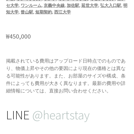
セ大学
,
ワンルーム
,
京義中央線
,
加佐駅
,
延世大学
,
弘大入口駅
,
明
知大学
,
曾山駅
,
短期契約
,
西江大学
₩
450,000
掲載されている費用はアップロード日時点でのものであ
り、物価上昇やその他の要因により現在の価格とは異な
る可能性があります。また、お部屋のサイズや構成、条
件によっても費用が大きく異なります。最新の費用や詳
細情報については、直接お問い合わせください。
LINE
@heartstay