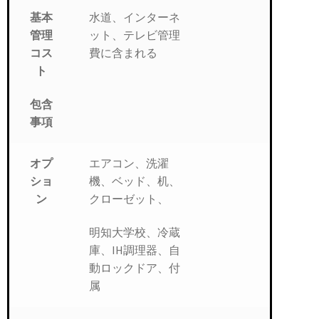
基本
水道、インターネ
管理
ット、テレビ管理
コス
費に含まれる
ト
包含
事項
オプ
エアコン、洗濯
ショ
機、ベッド、机、
ン
クローゼット、
明知大学校、冷蔵
庫、IH調理器、自
動ロックドア、付
属