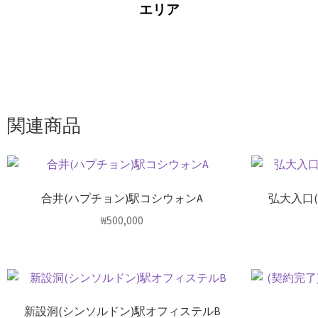
エリア
関連商品
合井(ハプチョン)駅コシウォンA
弘大入口
₩
500,000
新設洞(シンソルドン)駅オフィステルB