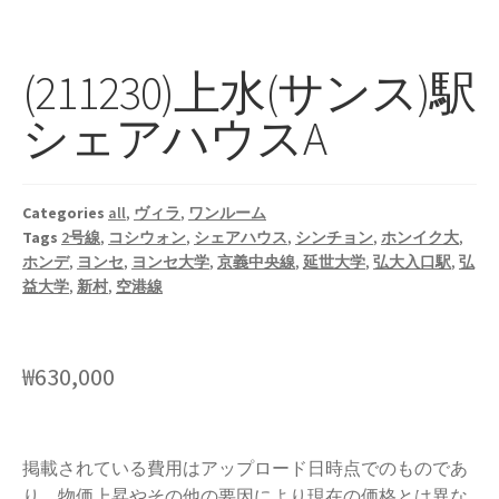
(211230)上水(サンス)駅
シェアハウスA
Categories
all
,
ヴィラ
,
ワンルーム
Tags
2号線
,
コシウォン
,
シェアハウス
,
シンチョン
,
ホンイク大
,
ホンデ
,
ヨンセ
,
ヨンセ大学
,
京義中央線
,
延世大学
,
弘大入口駅
,
弘
益大学
,
新村
,
空港線
₩
630,000
掲載されている費用はアップロード日時点でのものであ
り、物価上昇やその他の要因により現在の価格とは異な