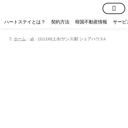
短期賃貸
コミュニティ
ハートステイショップ
物件の種類
ハートステイとは？
契約方法
韓国不動産情報
サービ
ホーム
all
(211230)上水(サンス)駅 シェアハウスA