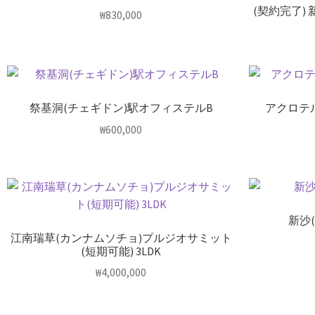
(契約完了)
₩
830,000
祭基洞(チェギドン)駅オフィステルB
アクロテル
₩
600,000
新沙
江南瑞草(カンナムソチョ)プルジオサミット
(短期可能) 3LDK
₩
4,000,000