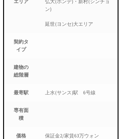
弘大(ホンデ)・新村(シンチョ
エリア
ン)
延世(ヨンセ)大エリア
契約タ
イプ
建物の
総階層
上水(サンス)駅 6号線
最寄駅
専有面
積
保証金2/家賃63万ウォン
価格