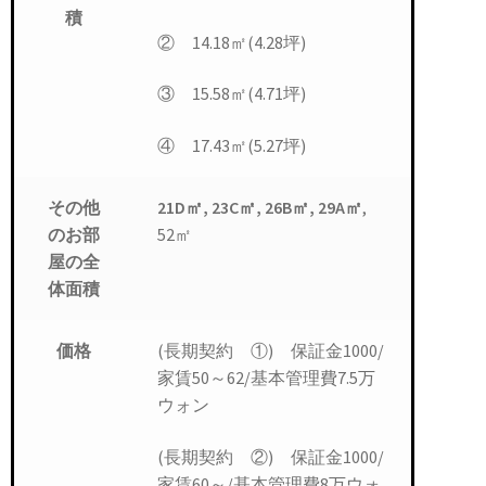
積
② 14.18㎡(4.28坪)
③ 15.58㎡(4.71坪)
④ 17.43㎡(5.27坪)
21D㎡, 23C㎡, 26B㎡, 29A㎡
,
その他
52㎡
のお部
屋の全
体面積
(長期契約 ①) 保証金1000/
価格
家賃50～62/基本管理費7.5万
ウォン
(長期契約 ②) 保証金1000/
家賃60～/基本管理費8万ウォ