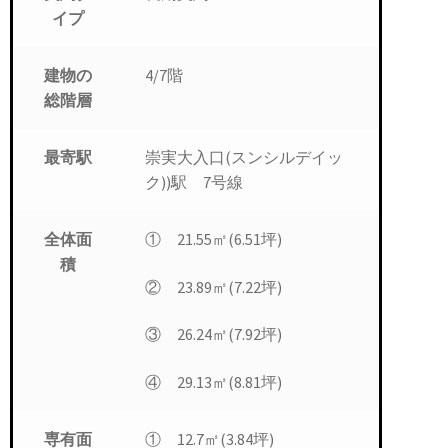
イプ
4/7階
建物の
総階層
崇実大入口(スンシルデイッ
最寄駅
ク))駅 7号線
① 21.55㎡(6.51坪)
全体面
積
② 23.89㎡(7.22坪)
③ 26.24㎡(7.92坪)
④ 29.13㎡(8.81坪)
① 12.7㎡(3.84坪)
専有面