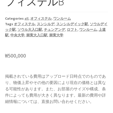
フィステルB
Categories
all
,
オフィステル
,
ワンルーム
Tags
オフィステル
,
スンシルデ
,
スンシルデイック駅
,
ソウルデイ
ック駅
,
ソウル大入口駅
,
チュンアンデ
,
ロフト
,
ワンルーム
,
上道
駅
,
中央大学
,
崇実大入口駅
,
崇実大学
₩
500,000
掲載されている費用はアップロード日時点でのものであ
り、物価上昇やその他の要因により現在の価格とは異な
る可能性があります。また、お部屋のサイズや構成、条
件によっても費用が大きく異なります。最新の費用や詳
細情報については、直接お問い合わせください。