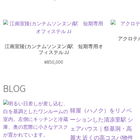
アクロテル
江南宣陵(カンナムソンヌン)駅 短期専用オ
フィステル JJ
₩
850,000
BLOG
韓屋（ハノク）をリノベ
ーションした清凉里駅 シ
ェアハウス｜祭基洞・高
麗大 近くの高コスパ物件