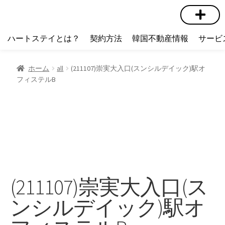
短期賃貸
コミュニティ
ハートステイショップ
物件の種類
ハートステイとは？
契約方法
韓国不動産情報
サービ
ホーム
all
(211107)崇実大入口(スンシルデイック)駅オ
フィステルB
(211107)崇実大入口(ス
ンシルデイック)駅オ