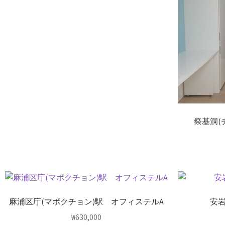
祭基洞(
麻浦区庁(マポクチョン)駅 オフィステルA
安岩
₩
630,000