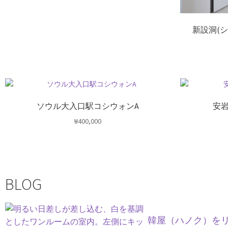
新設洞(
ソウル大入口駅コシウォンA
安岩
₩
400,000
BLOG
韓屋（ハノク）を