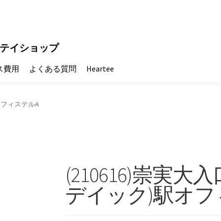
テイショップ
ス費用
よくある質問
Heartee
駅オフィステルA
(210616)崇実
デイック)駅オフ