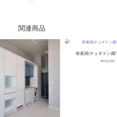
関連商品
祭基洞(チェギドン)駅
₩
550,000