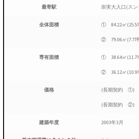
崇実大入口(スン
最寄駅
① 84.22㎡(25.5
全体面積
② 79.06㎡(7.7坪
① 38.64㎡(11.7
専有面積
② 36.12㎡(10.9
(長期契約 ①) 
価格
(長期契約 ②) 
2003年3月
建築年度