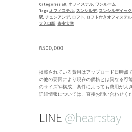
Categories
all
,
オフィステル
,
ワンルーム
Tags
オフィステル
,
スンシルデ
,
スンシルデイック
駅
,
チュンアンデ
,
ロフト
,
ロフト付きオフィステル
大入口駅
,
崇実大学
₩
500,000
掲載されている費用はアップロード日時点
の他の要因により現在の価格とは異なる可
のサイズや構成、条件によっても費用が大
詳細情報については、直接お問い合わせく
LINE
@heartstay