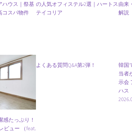
アハウス｜祭基
の人気オフィステル2選｜ハートス
由来
高コスパ物件
テイコリア
解説
よくある質問Q&A第2弾！
韓国
当者
示会
ハス
2026.
潔感たっぷり！
ュー （feat.