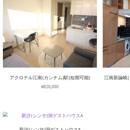
アクロテル江南(カンナム)駅(短期可能)
江南新論峴
₩
820,000
新沙(シンサ)洞ゲストハウスA