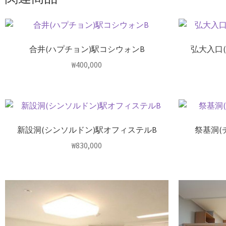
合井(ハプチョン)駅コシウォンB
弘大入口
₩
400,000
新設洞(シンソルドン)駅オフィステルB
祭基洞(
₩
830,000