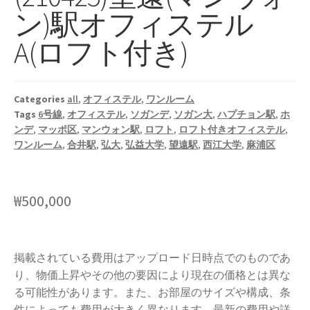
ン)駅オフィステル
A(ロフト付き)
Categories
all
,
オフィステル
,
ワンルーム
Tags
6号線
,
オフィステル
,
ソガンデ
,
ソガン大
,
ハプチョン駅
,
ホ
ンデ
,
マッポ区
,
マンウォン駅
,
ロフト
,
ロフト付きオフィステル
,
ワンルーム
,
合井駅
,
弘大
,
弘益大学
,
望遠駅
,
西江大学
,
麻浦区
₩
500,000
掲載されている費用はアップロード日時点でのものであ
り、物価上昇やその他の要因により現在の価格とは異な
る可能性があります。また、お部屋のサイズや構成、条
件によっても費用が大きく異なります。最新の費用や詳