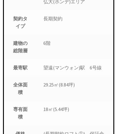
弘大(ホンデ)エリア
長期契約
契約タ
イプ
6階
建物の
総階層
望遠(マンウォン)駅 6号線
最寄駅
29.25㎡(8.84坪)
全体面
積
18㎡(5.44坪)
専有面
積
(長期契約ロフト①) 保証金
価格