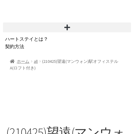
ハートステイとは？
契約方法
韓国不動産情報
サービス費用
ホーム
all
(210425)望遠(マンウォン)駅オフィステル
A(ロフト付き)
よくある質問
Heartee
(210425)望遠(マンウォ