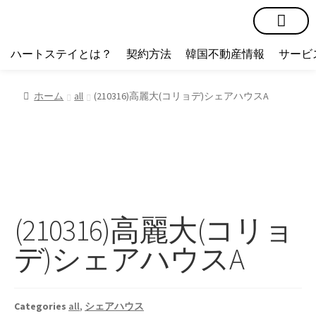
短期賃貸
コミュニティ
ハートステイショップ
物件の種類
ハートステイとは？
契約方法
韓国不動産情報
サービ
ホーム
all
(210316)高麗大(コリョデ)シェアハウスA
(210316)高麗大(コリョ
デ)シェアハウスA
Categories
all
,
シェアハウス