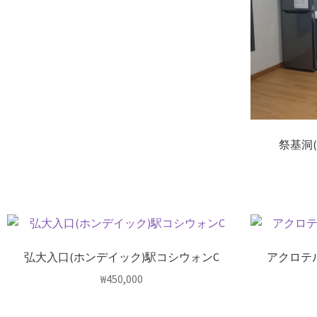
祭基洞
弘大入口(ホンデイック)駅コシウォンC
アクロテル
₩
450,000