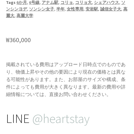
Tags
6か月
,
6号線
,
アナム駅
,
コリョ
,
コリョ大
,
シェアハウス
,
ソ
ンシンヨデ
,
ソンシン女子
,
半年
,
女性専用
,
安岩駅
,
誠信女子大
,
高
麗大
,
高麗大学
₩
360,000
掲載されている費用はアップロード日時点でのものであ
り、物価上昇やその他の要因により現在の価格とは異な
る可能性があります。また、お部屋のサイズや構成、条
件によっても費用が大きく異なります。最新の費用や詳
細情報については、直接お問い合わせください。
LINE
@heartstay