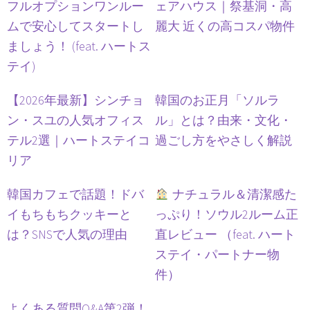
フルオプションワンルー
ェアハウス｜祭基洞・高
ムで安心してスタートし
麗大 近くの高コスパ物件
ましょう！ (feat. ハートス
テイ)
【2026年最新】シンチョ
韓国のお正月「ソルラ
ン・スユの人気オフィス
ル」とは？由来・文化・
テル2選｜ハートステイコ
過ごし方をやさしく解説
リア
韓国カフェで話題！ドバ
ナチュラル＆清潔感た
イもちもちクッキーと
っぷり！ソウル2ルーム正
は？SNSで人気の理由
直レビュー （feat. ハート
ステイ・パートナー物
件）
よくある質問Q&A第2弾！