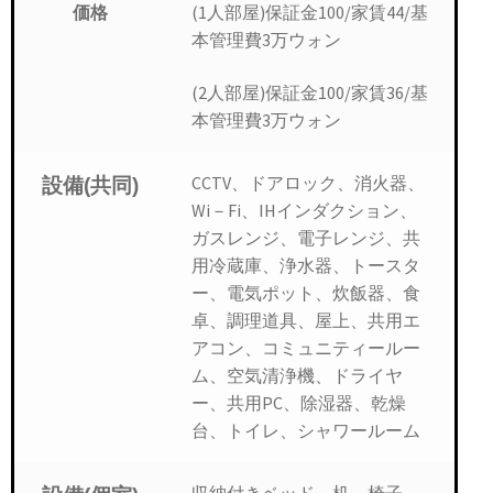
(1人部屋)保証金100/家賃44/基
価格
本管理費3万ウォン
(2人部屋)保証金100/家賃36/基
本管理費3万ウォン
CCTV、ドアロック、消火器、
設備(共同)
Wi－Fi、IHインダクション、
ガスレンジ、電子レンジ、共
用冷蔵庫、浄水器、トースタ
ー、電気ポット、炊飯器、食
卓、調理道具、屋上、共用エ
アコン、コミュニティールー
ム、空気清浄機、ドライヤ
ー、共用PC、除湿器、乾燥
台、トイレ、シャワールーム
収納付きベッド、机、椅子、