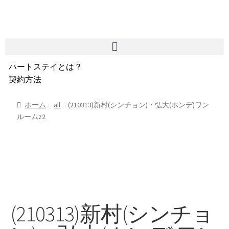
ハートステイとは？
契約方法
韓国不動産情報
サービス費用
ホーム
all
(210313)新村(シンチョン)・弘大(ホンデ)ワン
ルームz2
よくある質問
Heartee
(210313)新村(シンチョ