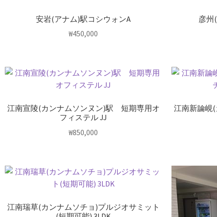
安岩(アナム)駅コシウォンA
彦州
₩
450,000
江南宣陵(カンナムソンヌン)駅 短期専用オ
江南新論峴
フィステル JJ
₩
850,000
江南瑞草(カンナムソチョ)プルジオサミット
(短期可能) 3LDK