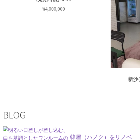
₩
4,000,000
新沙
BLOG
韓屋（ハノク）をリノベ