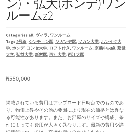
ン)・弘大(ホンデ)ワン
ルームz2
Categories
all
,
ヴィラ
,
ワンルーム
Tags
2号線
,
シンチョン駅
,
ソガンデ駅
,
ソガン大学
,
ホンイク大
学
,
ホンデ
,
ヨンセ大学
,
ロフト付き
,
ワンルーム
,
京義中央線
,
延世
大学
,
弘益大学
,
新村駅
,
西江大学
,
西江大駅
₩
550,000
掲載されている費用はアップロード日時点でのものであ
り、物価上昇やその他の要因により現在の価格とは異な
る可能性があります。また、お部屋のサイズや構成、条
件によっても費用が大きく異なります。最新の費用や詳
細情報については、直接お問い合わせください。