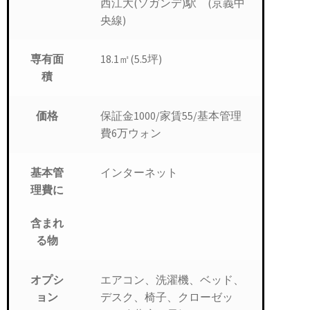
西江大(ソガンデ)駅 (京義中
央線)
18.1㎡(5.5坪)
専有面
積
保証金1000/家賃55/基本管理
価格
費6万ウォン
インターネット
基本管
理費に
含まれ
る物
エアコン、洗濯機、ベッド、
オプシ
デスク、椅子、クローゼッ
ョン