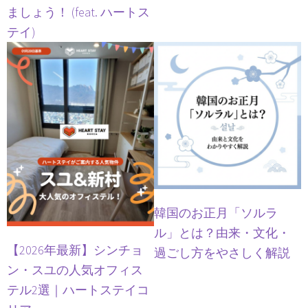
ましょう！ (feat. ハートス
テイ)
韓国のお正月「ソルラ
ル」とは？由来・文化・
【2026年最新】シンチョ
過ごし方をやさしく解説
ン・スユの人気オフィス
テル2選｜ハートステイコ