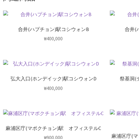
合井(ハプチョン)駅コシウォンB
合井(
₩
400,000
弘大入口(ホンデイック)駅コシウォンD
祭基洞(
₩
400,000
麻浦区庁(マポクチョン)駅 オフィステルC
麻浦区庁(
₩
900,000