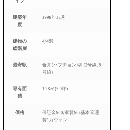
イプ
1998年12月
建築年
度
4/4階
建物の
総階層
合井(ハプチョン)駅 (2号線, 8
最寄駅
号線)
19.8㎡(5.9坪)
専有面
積
保証金500/家賃50/基本管理
価格
費1万ウォン