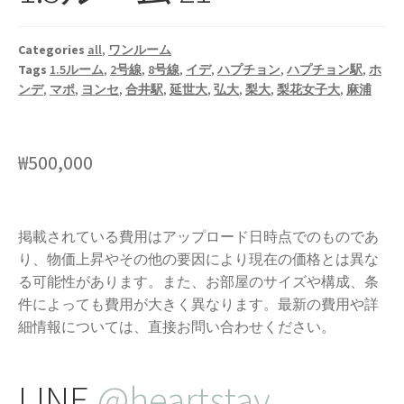
Categories
all
,
ワンルーム
Tags
1.5ルーム
,
2号線
,
8号線
,
イデ
,
ハプチョン
,
ハプチョン駅
,
ホ
ンデ
,
マポ
,
ヨンセ
,
合井駅
,
延世大
,
弘大
,
梨大
,
梨花女子大
,
麻浦
₩
500,000
掲載されている費用はアップロード日時点でのものであ
り、物価上昇やその他の要因により現在の価格とは異な
る可能性があります。また、お部屋のサイズや構成、条
件によっても費用が大きく異なります。最新の費用や詳
細情報については、直接お問い合わせください。
LINE
@heartstay