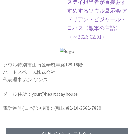
ステイ担当者が直接おす
すめするソウル展示会 ア
ドリアン・ビジャール・
ロハス〈敵軍の言語〉
（～2026.02.01）
ソウル特別市江南区奉恩寺路129 18階
ハートスペース株式会社
代表理事 ムン·ソンス
メール住所：your@heartstay.house
電話番号(日本語可能)：(韓国)82-10-3662-7830
Wi-Fiレンタルはこちら ＞