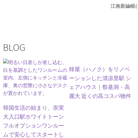
江南新論峴
BLOG
韓屋（ハノク）をリノベ
ーションした清凉里駅 シ
ェアハウス｜祭基洞・高
麗大 近くの高コスパ物件
韓国生活の始まり、崇実
大入口駅ホワイトトーン
フルオプションワンルー
ムで安心してスタートし