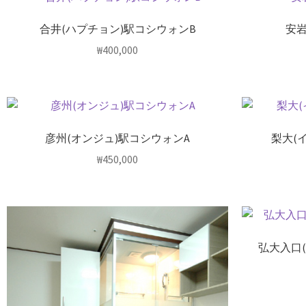
合井(ハプチョン)駅コシウォンB
安岩
₩
400,000
彦州(オンジュ)駅コシウォンA
梨大(
₩
450,000
弘大入口