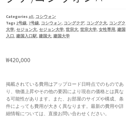
Categories
all
,
コシウォン
Tags
2号線
,
7号線
,
コシウォン
,
コングクデ
,
コングク大
,
コングク
大学
,
セジョン大
,
セジョン大学
,
世宗大
,
世宗大学
,
女性専用
,
建国
入口
,
建国入口駅
,
建国大
,
建国大学
₩
420,000
掲載されている費用はアップロード日時点でのものであ
り、物価上昇やその他の要因により現在の価格とは異な
る可能性があります。また、お部屋のサイズや構成、条
件によっても費用が大きく異なります。最新の費用や詳
細情報については、直接お問い合わせください。