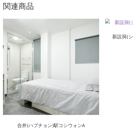
関連商品
新設洞(
合井(ハプチョン)駅コシウォンA