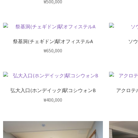
₩
500,000
祭基洞(チェギドン)駅オフィステルA
ソウ
₩
650,000
弘大入口(ホンデイック)駅コシウォンB
アクロテル
₩
400,000