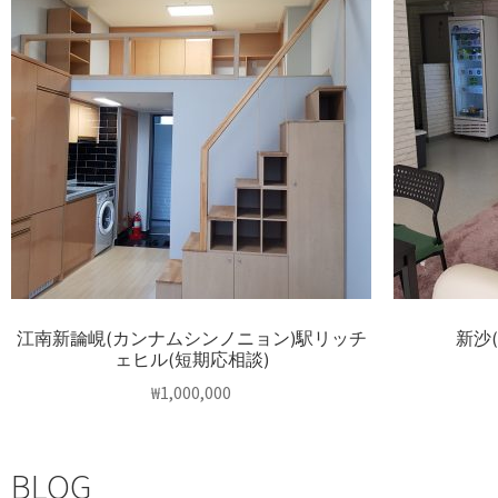
江南新論峴(カンナムシンノニョン)駅リッチ
新沙
ェヒル(短期応相談)
₩
1,000,000
BLOG