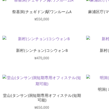
祭基洞(チェギドン)駅ワンルームA
麻浦区庁(
₩
550,000
新村(シンチョン)コシウォンB
新村
₩
470,000
明洞(
堂山(タンサン)洞短期専用オフィステル(短期
可能)
₩
650,000