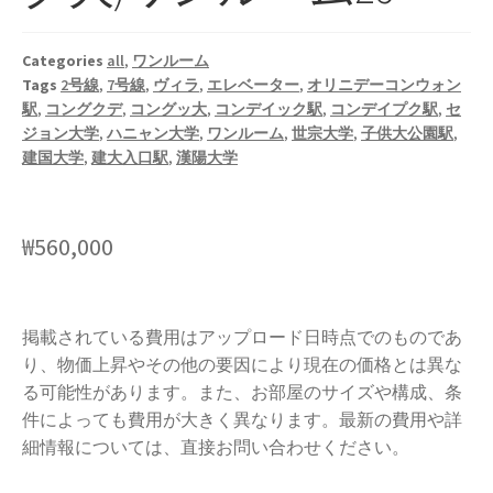
Categories
all
,
ワンルーム
Tags
2号線
,
7号線
,
ヴィラ
,
エレベーター
,
オリニデーコンウォン
駅
,
コングクデ
,
コングッ大
,
コンデイック駅
,
コンデイプク駅
,
セ
ジョン大学
,
ハニャン大学
,
ワンルーム
,
世宗大学
,
子供大公園駅
,
建国大学
,
建大入口駅
,
漢陽大学
₩
560,000
掲載されている費用はアップロード日時点でのものであ
り、物価上昇やその他の要因により現在の価格とは異な
る可能性があります。また、お部屋のサイズや構成、条
件によっても費用が大きく異なります。最新の費用や詳
細情報については、直接お問い合わせください。