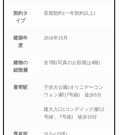
長期契約(一年契約以上)
契約タ
イプ
2016年10月
建築年
度
全7階(写真のお部屋は4階)
建物の
総階層
子供大公園(オリニデーコン
最寄駅
ウォン)駅(7号線) 徒歩5分
建大入口(コンデイック)駅(2
号線’、7号線) 徒歩10分
16.5㎡(5坪)
専有面