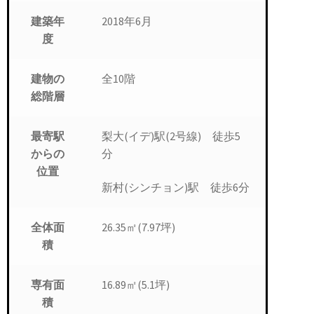
2018年6月
建築年
度
全10階
建物の
総階層
梨大(イデ)駅(2号線) 徒歩5
最寄駅
分
からの
位置
新村(シンチョン)駅 徒歩6分
26.35㎡(7.97坪)
全体面
積
16.89㎡(5.1坪)
専有面
積