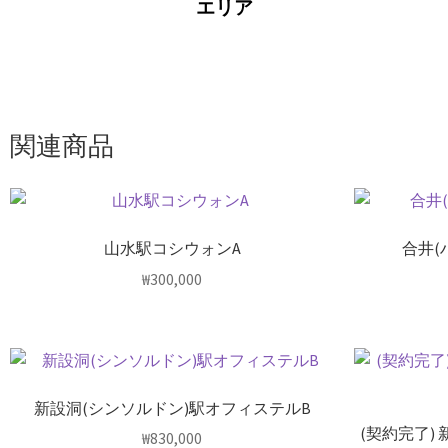
エリア
関連商品
山水駅コシウォンA
合井(
₩
300,000
新設洞(シンソルドン)駅オフィステルB
(契約完了)
₩
830,000