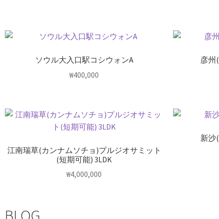
ソウル大入口駅コシウォンA
彦州
₩
400,000
新沙
江南瑞草(カンナムソチョ)プルジオサミット
(短期可能) 3LDK
₩
4,000,000
BLOG