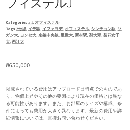
フィステルJ
Categories
all
,
オフィステル
Tags
2号線
,
イデ駅
,
イファヨデ
,
オフィステル
,
シンチョン駅
,
ソ
ガン大
,
ヨンセ大
,
京義中央線
,
延世大
,
新村駅
,
梨大駅
,
梨花女子
大
,
西江大
₩
650,000
掲載されている費用はアップロード日時点でのものであ
り、物価上昇やその他の要因により現在の価格とは異な
る可能性があります。また、お部屋のサイズや構成、条
件によっても費用が大きく異なります。最新の費用や詳
細情報については、直接お問い合わせください。