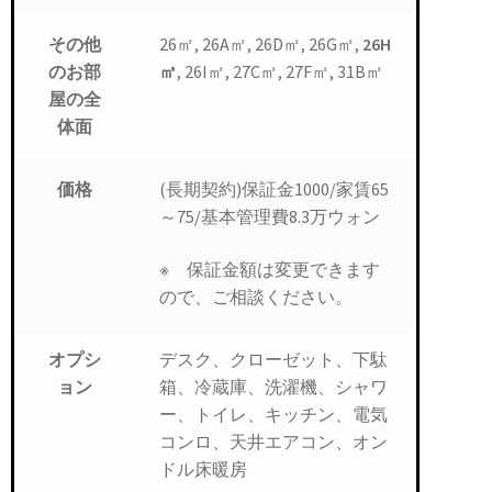
26㎡, 26A㎡, 26D㎡, 26G㎡,
26H
その他
㎡
, 26I㎡, 27C㎡, 27F㎡, 31B㎡
のお部
屋の全
体面
(長期契約)保証金1000/家賃65
価格
～75/基本管理費8.3万ウォン
※ 保証金額は変更できます
ので、ご相談ください。
デスク、クローゼット、下駄
オプシ
箱、冷蔵庫、洗濯機、シャワ
ョン
ー、トイレ、キッチン、電気
コンロ、天井エアコン、オン
ドル床暖房