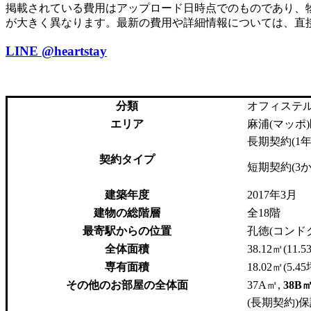
掲載されている費用はアップロード日時点でのものであり、
が大きく異なります。最新の費用や詳細情報については、直
LINE
@heartstay
分類
オフィステ
エリア
麻浦(マッポ
長期契約(1
契約タイプ
短期契約(3
建築年度
2017年3月
建物の総階層
全18階
最寄駅からの位置
孔徳(コンド
全体面積
38.12㎡(11.5
専有面積
18.02㎡(5.45
その他のお部屋の全体面
37A㎡,
38B
(長期契約)保