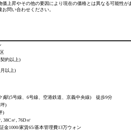
物価上昇やその他の要因により現在の価格とは異なる可能性が
接お問い合わせください。
ル
)区
年契約以上)
か月以上)
ク)駅(5号線、6号線、空港鉄道、京義中央線) 徒歩9分
3坪)
坪)
㎡
, 38C㎡, 76D㎡
証金1000/家賃65/基本管理費13万ウォン