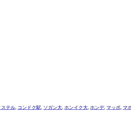
ィステル
,
コンドク駅
,
ソガン大
,
ホンイク大
,
ホンデ
,
マッポ
,
マ