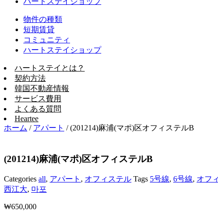
ハートステイショップ
物件の種類
短期賃貸
コミュニティ
ハートステイショップ
ハートステイとは？
契約方法
韓国不動産情報
サービス費用
よくある質問
Heartee
ホーム
/
アパート
/
(201214)麻浦(マポ)区オフィステルB
(201214)麻浦(マポ)区オフィステルB
Categories
all
,
アパート
,
オフィステル
Tags
5号線
,
6号線
,
オフ
西江大
,
마포
₩
650,000