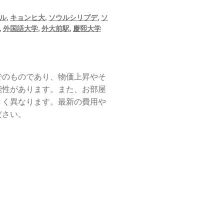
ル
,
キョンヒ大
,
ソウルシリプデ
,
ソ
,
外国語大学
,
外大前駅
,
慶熙大学
でのものであり、物価上昇やそ
能性があります。また、お部屋
きく異なります。最新の費用や
ださい。