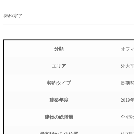
契約完了
オフ
分類
外大
エリア
長期契
契約タイプ
2019
建築年度
全4階
建物の総階層