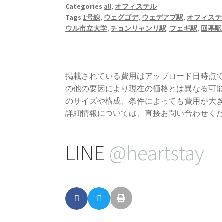
Categories
all
,
オフィステル
Tags
1号線
,
ウェグゴデ
,
ウェデアプ駅
,
オフィステ
ウル市立大学
,
チョンリャンリ駅
,
フェギ駅
,
回基駅
掲載されている費用はアップロード日時点
の他の要因により現在の価格とは異なる可
のサイズや構成、条件によっても費用が大
詳細情報については、直接お問い合わせく
LINE
@heartstay