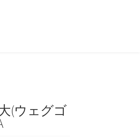
語大(ウェグゴ
A