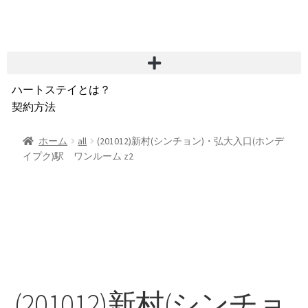
ハートステイとは？
契約方法
韓国不動産情報
サービス費用
ホーム
all
(201012)新村(シンチョン)・弘大入口(ホンデ
イプク)駅 ワンルーム z2
よくある質問
Heartee
(201012)新村(シンチョ