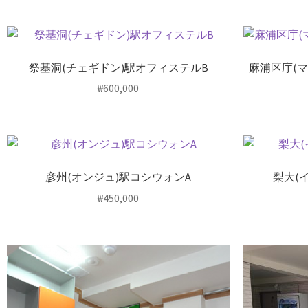
祭基洞(チェギドン)駅オフィステルB
麻浦区庁(
₩
600,000
彦州(オンジュ)駅コシウォンA
梨大(
₩
450,000