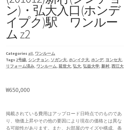
ン)・弘大入口(ホンデ
イプク)駅 ワンルー
ム z2
Categories
all
,
ワンルーム
Tags
2号線
,
シンチョン
,
ソガン大
,
ホンイク大
,
ホンデ
,
ヨンセ大
,
リフォーム済み
,
ワンルーム
,
延世大
,
弘大
,
弘益大学
,
新村
,
西江大
₩
650,000
掲載されている費用はアップロード日時点でのものであ
り、物価上昇やその他の要因により現在の価格とは異な
る可能性があります。また、お部屋のサイズや構成、条