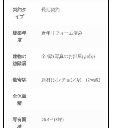
長期契約
契約タ
イプ
近年リフォーム済み
建築年
度
全7階(写真のお部屋は6階)
建物の
総階層
新村(シンチョン)駅 (2号線)
最寄駅
全体面
積
26.4㎡(8坪)
専有面
積