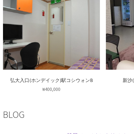
弘大入口(ホンデイック)駅コシウォンB
新沙
₩
400,000
BLOG