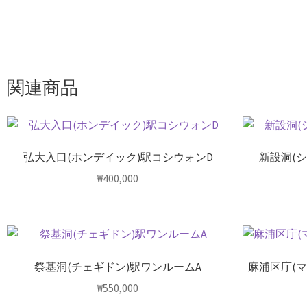
関連商品
弘大入口(ホンデイック)駅コシウォンD
新設洞(
₩
400,000
祭基洞(チェギドン)駅ワンルームA
麻浦区庁(
₩
550,000