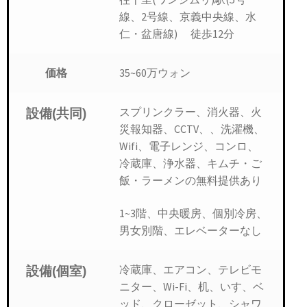
線、2号線、京義中央線、水
仁・盆唐線) 徒歩12分
35~60万ウォン
価格
スプリンクラー、消火器、火
設備(共同)
災報知器、CCTV、、洗濯機、
Wifi、電子レンジ、コンロ、
冷蔵庫、浄水器、キムチ・ご
飯・ラーメンの無料提供あり
1~3階、中央暖房、個別冷房、
男女別階、エレベーターなし
冷蔵庫、エアコン、テレビモ
設備(個室)
ニター、Wi-Fi、机、いす、ベ
ッド、クローゼット、シャワ