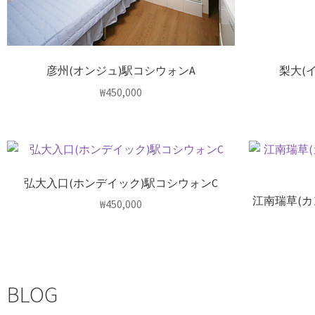
彦州(オンジュ)駅コシウォンA
梨大(
₩
450,000
弘大入口(ホンデイック)駅コシウォンC
江南瑞草(
₩
450,000
BLOG