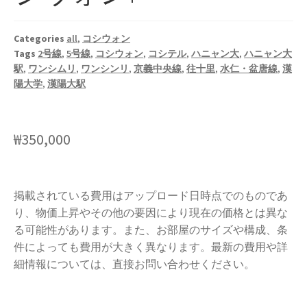
Categories
all
,
コシウォン
Tags
2号線
,
5号線
,
コシウォン
,
コシテル
,
ハニャン大
,
ハニャン大
駅
,
ワンシムリ
,
ワンシンリ
,
京義中央線
,
往十里
,
水仁・盆唐線
,
漢
陽大学
,
漢陽大駅
₩
350,000
掲載されている費用はアップロード日時点でのものであ
り、物価上昇やその他の要因により現在の価格とは異な
る可能性があります。また、お部屋のサイズや構成、条
件によっても費用が大きく異なります。最新の費用や詳
細情報については、直接お問い合わせください。