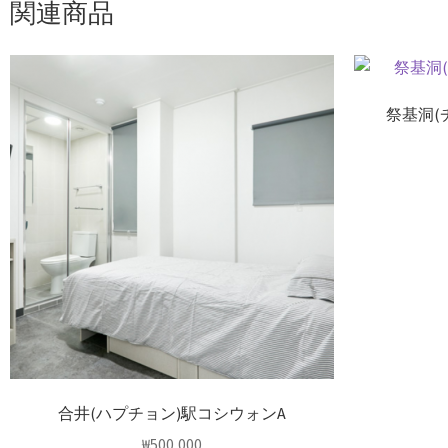
関連商品
祭基洞(
合井(ハプチョン)駅コシウォンA
₩
500,000