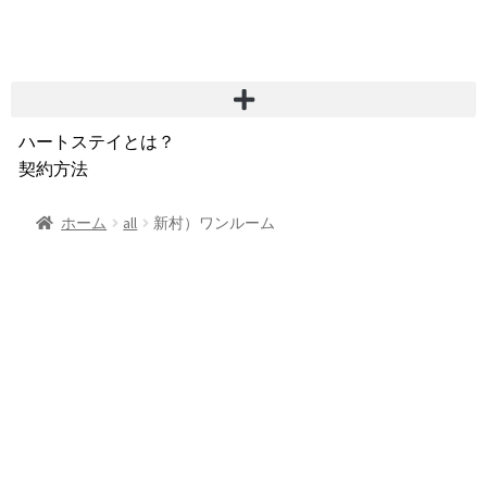
ハートステイとは？
契約方法
韓国不動産情報
サービス費用
ホーム
all
新村）ワンルーム
よくある質問
Heartee