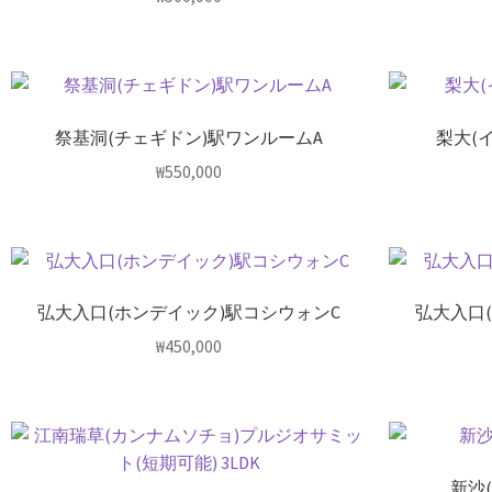
祭基洞(チェギドン)駅ワンルームA
梨大(
₩
550,000
弘大入口(ホンデイック)駅コシウォンC
弘大入口
₩
450,000
新沙