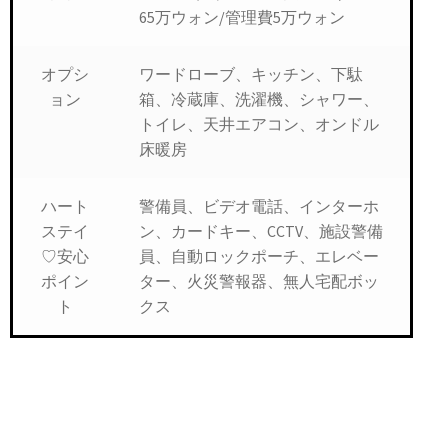
65万ウォン/管理費5万ウォン
オプシ
ワードローブ、キッチン、下駄
ョン
箱、冷蔵庫、洗濯機、シャワー、
トイレ、天井エアコン、オンドル
床暖房
ハート
警備員、ビデオ電話、インターホ
ステイ
ン、カードキー、CCTV、施設警備
♡安心
員、自動ロックポーチ、エレベー
ポイン
ター、火災警報器、無人宅配ボッ
ト
クス