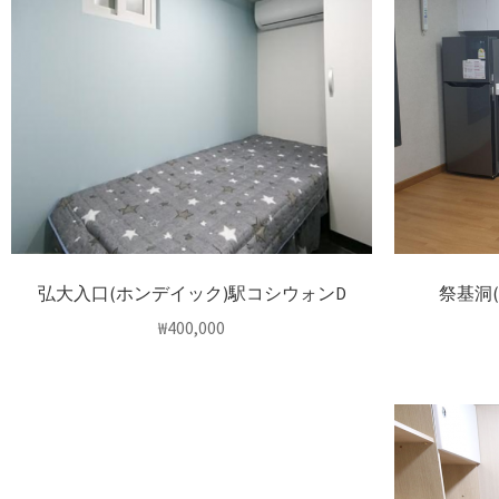
弘大入口(ホンデイック)駅コシウォンD
祭基洞
₩
400,000