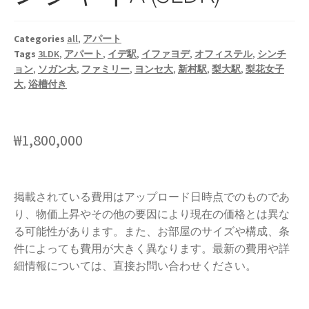
Categories
all
,
アパート
Tags
3LDK
,
アパート
,
イデ駅
,
イファヨデ
,
オフィステル
,
シンチ
ョン
,
ソガン大
,
ファミリー
,
ヨンセ大
,
新村駅
,
梨大駅
,
梨花女子
大
,
浴槽付き
₩
1,800,000
掲載されている費用はアップロード日時点でのものであ
り、物価上昇やその他の要因により現在の価格とは異な
る可能性があります。また、お部屋のサイズや構成、条
件によっても費用が大きく異なります。最新の費用や詳
細情報については、直接お問い合わせください。