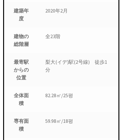
2020年2月
建築年
度
全23階
建物の
総階層
梨大(イデ)駅(2号線) 徒歩1
最寄駅
分
からの
位置
82.28㎡/25평
全体面
積
59.98㎡/18평
専有面
積