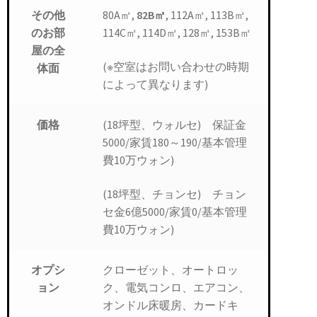
80A㎡,
82B㎡
, 112A㎡, 113B㎡,
その他
114C㎡, 114D㎡, 128㎡, 153B㎡
のお部
屋の全
(※空室はお問い合わせの時期
体面
によって異なります)
(18坪型、ウォルセ) 保証金
価格
5000/家賃180～190/基本管理
費10万ウォン)
(18坪型、チョンセ) チョン
セ金6億5000/家賃0/基本管理
費10万ウォン)
クローゼット、オートロッ
オプシ
ク、電気コンロ、エアコン、
ョン
オンドル床暖房、カードキ