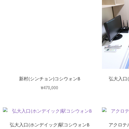
新村(シンチョン)コシウォンB
弘大入口
₩
470,000
弘大入口(ホンデイック)駅コシウォンB
アクロテル