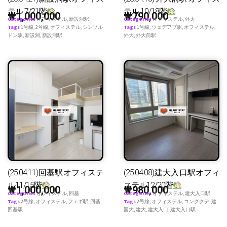
テル 7/21階
テル 10/18階
₩
1,000,000
₩
790,000
Categories
オフィステル
,
新設洞駅
Categories
オフィステル
,
外大
Tags
1号線
,
2号線
,
オフィステル
,
シンソル
Tags
1号線
,
ウェデアプ駅
,
オフィステル
,
ドン駅
,
新設洞
,
新設洞駅
外大
,
外大前駅
(25.04.11)回基駅オフィステ
(25.04.08)建大入口駅オフィ
ル11/15階
ステル12/20階
₩
1,000,000
₩
980,000
Categories
オフィステル
,
回基
Categories
オフィステル
,
建大入口駅
Tags
2号線
,
オフィステル
,
フェギ駅
,
回基
,
Tags
2号線
,
オフィステル
,
コングクデ
,
建
回基駅
国大
,
建大
,
建大入口
,
建大入口駅