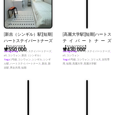
[新吉（シンギル）駅][短期]
[高麗大学駅][短期]ハートス
ハートステイパートナーズ
テイパートナーズ
【504SGSP】
【504KGDDS】
₩
550,000
₩
430,000
Categories
♥ ハートステイパートナーズ
,
Categories
♥ ハートステイパートナーズ
,
all
,
コシウォン
,
新吉（シンギル）
all
,
コシウォン
Tags
1号線
,
コシウォン
,
シンギル
,
シンギ
Tags
6号線
,
コシウォン
,
コリョ大
,
女性専
ル駅
,
ハートステイパートナース
,
新吉
,
新
用
,
短期
,
高麗大学
,
高麗大学駅
吉駅
,
男女共用
,
短期