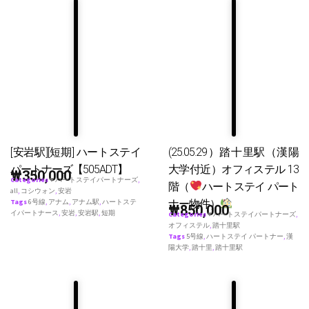
[安岩駅][短期] ハートステイ
(25.05.29）踏十里駅（漢陽
パートナーズ【505ADT】
大学付近）オフィステル 13
₩
350,000
Categories
♥ ハートステイパートナーズ
,
階（
ハートステイ パート
all
,
コシウォン
,
安岩
ナー物件）
Tags
6号線
,
アナム
,
アナム駅
,
ハートステ
₩
850,000
イパートナース
,
安岩
,
安岩駅
,
短期
Categories
♥ ハートステイパートナーズ
,
オフィステル
,
踏十里駅
Tags
5号線
,
ハートステイ パートナー
,
漢
陽大学
,
踏十里
,
踏十里駅