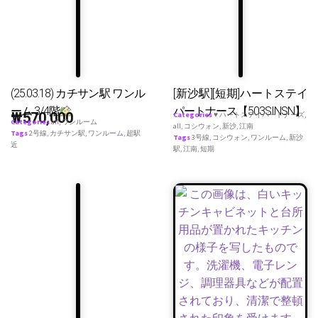
(25.03.18) カチサン駅 ワンル
[新沙駅][短期]ハートステイ
ーム 3/4階
パートナース【503SINSN】
₩
570,000
Categories
♥ ハートステイパートナーズ
,
Categories
all
,
ワンルーム
all
,
コシウォン
,
新沙
,
江南
Tags
2号線
,
カチサン駅
,
ワンルーム
,
超駅
Tags
3号線
,
コシウォン
,
ワンルーム
,
新沙
近
駅
,
江南
,
短期