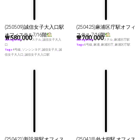
(25.05.09)誠信女子大入口駅
(25.04.25)麻浦区庁駅オフィ
オフィステル7/16階
ステル 7/16階
₩
580,000
₩
700,000
Categories
オフィステル
,
誠信女子大入
Categories
オフィステル
,
麻浦区庁駅
口
Tags
6号線
,
麻浦
,
麻浦区庁
,
麻浦区庁駅
Tags
4号線
,
ソンシンヨデ
,
誠信女子大
,
誠
信女子大入口
,
誠信女子大入口駅
(25.04.21)新設洞駅オフィス
(25.04.18) 外大前駅 オフィス