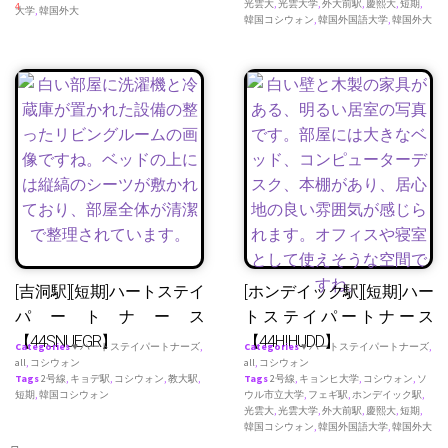
光雲大
,
光雲大学
,
外大前駅
,
慶熙大
,
短期
,
4
大学
,
韓国外大
韓国コシウォン
,
韓国外国語大学
,
韓国外大
[吉洞駅][短期]ハートステイ
[ホンデイック駅][短期]ハー
パートナース
トステイパートナース
【44SNUEGR】
【44HIHUDD】
Categories
♥ ハートステイパートナーズ
,
Categories
♥ ハートステイパートナーズ
,
all
,
コシウォン
all
,
コシウォン
Tags
2号線
,
キョデ駅
,
コシウォン
,
教大駅
,
Tags
2号線
,
キョンヒ大学
,
コシウォン
,
ソ
短期
,
韓国コシウォン
ウル市立大学
,
フェギ駅
,
ホンデイック駅
,
光雲大
,
光雲大学
,
外大前駅
,
慶熙大
,
短期
,
韓国コシウォン
,
韓国外国語大学
,
韓国外大