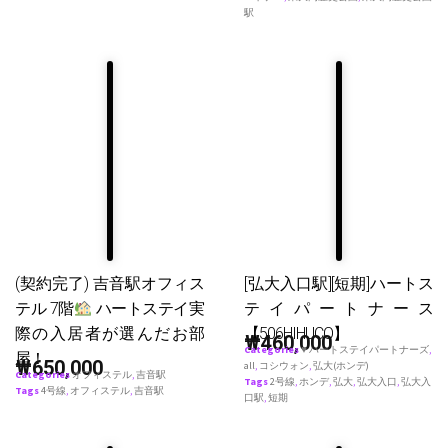
駅
(契約完了) 吉音駅オフィス
[弘大入口駅][短期]ハートス
テル 7階
ハートステイ実
テイパートナース
際の入居者が選んだお部
【506HIHUCO】
₩
460,000
Categories
♥ ハートステイパートナーズ
,
屋！
₩
650,000
all
,
コシウォン
,
弘大(ホンデ)
Categories
オフィステル
,
吉音駅
Tags
2号線
,
ホンデ
,
弘大
,
弘大入口
,
弘大入
Tags
4号線
,
オフィステル
,
吉音駅
口駅
,
短期