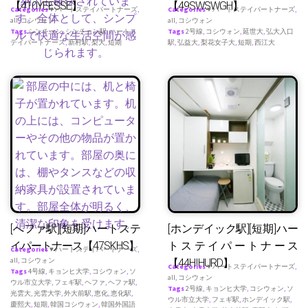
【410YEESSE】
【49SWSWGH】
Categories
♥ ハートステイパートナーズ
,
Categories
♥ ハートステイパートナーズ
,
all
,
コシウォン
all
,
コシウォン
Tags
シンチョン
,
シンチョン駅
,
ハートス
Tags
2号線
,
コシウォン
,
延世大
,
弘大入口
テイパートナース
,
新村駅
,
梨大
,
短期
駅
,
弘益大
,
梨花女子大
,
短期
,
西江大
[へファ駅][短期]ハートステ
[ホンデイック駅][短期]ハー
イパートナース【47SKHS】
トステイパートナース
Categories
♥ ハートステイパートナーズ
,
all
,
コシウォン
【44HIHURD】
Categories
♥ ハートステイパートナーズ
,
Tags
4号線
,
キョンヒ大学
,
コシウォン
,
ソ
all
,
コシウォン
ウル市立大学
,
フェギ駅
,
ヘファ
,
ヘファ駅
,
Tags
2号線
,
キョンヒ大学
,
コシウォン
,
ソ
光雲大
,
光雲大学
,
外大前駅
,
恵化
,
恵化駅
,
ウル市立大学
,
フェギ駅
,
ホンデイック駅
,
慶熙大
,
短期
,
韓国コシウォン
,
韓国外国語