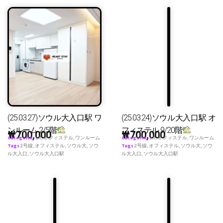
(25.03.27)ソウル大入口駅 ワ
(25.03.24)ソウル大入口駅 オ
ンルーム 2/5階
フィステル 9/20階
₩
700,000
₩
700,000
Categories
all
,
オフィステル
,
ワンルーム
Categories
all
,
オフィステル
,
ワンルーム
Tags
2号線
,
オフィステル
,
ソウル大
,
ソウ
Tags
2号線
,
オフィステル
,
ソウル大
,
ソウ
ル大入口
,
ソウル大入口駅
ル大入口
,
ソウル大入口駅