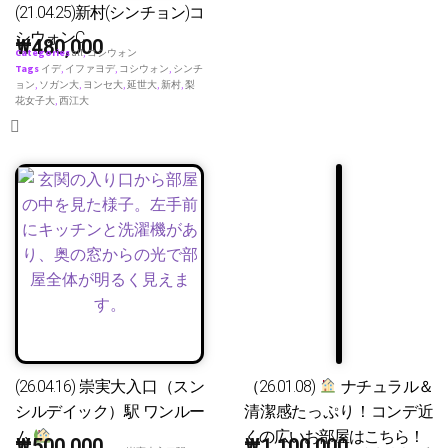
(21.04.25)新村(シンチョン)コ
シウォンC
₩
480,000
Categories
all
,
コシウォン
Tags
イデ
,
イファヨデ
,
コシウォン
,
シンチ
ョン
,
ソガン大
,
ヨンセ大
,
延世大
,
新村
,
梨
花女子大
,
西江大
(26.04.16) 崇実大入口（スン
（26.01.08)
ナチュラル＆
シルデイック）駅 ワンルー
清潔感たっぷり！コンデ近
ム
くの広いお部屋はこちら！
₩
500,000
₩
1,100,000