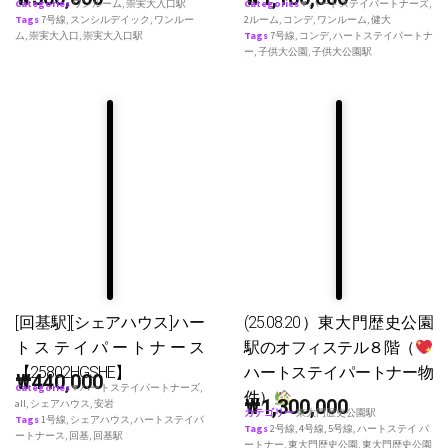
Categories
ワンルーム
,
崇実大入口駅
Categories
♥ ハートステイパートナーズ
,
Tags
7号線
,
スンシルデイック
,
ワンルー
2ルーム
,
コンデ
,
ワンルーム
,
健大
ム
,
崇実大入口
,
崇実大入口駅
Tags
7号線
,
コンデ
,
ハートステイパートナ
ー
,
子供大公園
,
子供大公園駅
[回基駅][シェアハウス]ハー
(25.08.20）東大門歴史公園
トステイパートナース
駅のオフィステル８階（
【25802HGSHE】
ハートステイパートナー物
₩
440,000
Categories
♥ ハートステイパートナーズ
,
件）
₩
1,300,000
all
,
シェアハウス
,
安岩
カテゴリー
東大門歴史公園駅
Tags
1号線
,
シェアハウス
,
ハートステイパ
Tags
2号線
,
4号線
,
5号線
,
ハートステイ パ
ートナース
,
回基
,
回基駅
ートナー
,
東大門歴史公園
,
東大門歴史公園