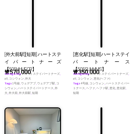
[外大前駅][短期] ハートステ
[恵化駅][短期]ハートステイ
イパートナーズ
パートナース
【505HHUFCR】
【505SUHHMS】
₩
570,000
₩
350,000
Categories
♥ ハートステイパートナーズ
,
Categories
♥ ハートステイパートナーズ
,
all
,
コシウォン
,
外大
all
,
コシウォン
,
恵化(ヘファ)
Tags
1号線
,
ウェデアプ
,
ウェデアプ駅
,
コ
Tags
4号線
,
コシウォン
,
ハートステイパー
シウォン
,
ハートステイパートナース
,
外
トナース
,
ヘファ
,
ヘファ駅
,
恵化
,
恵化駅
,
大
,
外大前
,
外大前駅
,
短期
短期