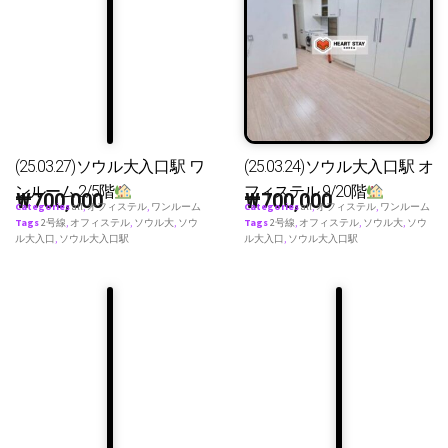
(25.03.27)ソウル大入口駅 ワ
(25.03.24)ソウル大入口駅 オ
ンルーム 2/5階
フィステル 9/20階
₩
700,000
₩
700,000
Categories
all
,
オフィステル
,
ワンルーム
Categories
all
,
オフィステル
,
ワンルーム
Tags
2号線
,
オフィステル
,
ソウル大
,
ソウ
Tags
2号線
,
オフィステル
,
ソウル大
,
ソウ
ル大入口
,
ソウル大入口駅
ル大入口
,
ソウル大入口駅