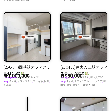
ドン駅
,
新設洞
,
新設洞駅
外大
,
外大前駅
(25.04.11)回基駅オフィステ
(25.04.08)建大入口駅オフィ
ル11/15階
ステル12/20階
₩
1,000,000
₩
980,000
Categories
オフィステル
,
回基
Categories
オフィステル
,
建大入口駅
Tags
2号線
,
オフィステル
,
フェギ駅
,
回基
,
Tags
2号線
,
オフィステル
,
コングクデ
,
建
回基駅
国大
,
建大
,
建大入口
,
建大入口駅