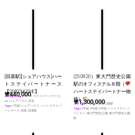
[回基駅][シェアハウス]ハー
(25.08.20）東大門歴史公園
トステイパートナース
駅のオフィステル８階（
【25802HGSHE】
ハートステイパートナー物
₩
440,000
Categories
♥ ハートステイパートナーズ
,
件）
₩
1,300,000
all
,
シェアハウス
,
安岩
カテゴリー
東大門歴史公園駅
Tags
1号線
,
シェアハウス
,
ハートステイパ
Tags
2号線
,
4号線
,
5号線
,
ハートステイ パ
ートナース
,
回基
,
回基駅
ートナー
,
東大門歴史公園
,
東大門歴史公園
駅