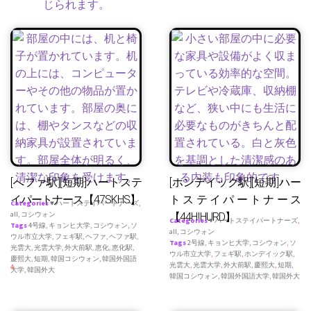
[へファ駅][短期]ハートステ
[ホンデイック駅][短期]ハー
イパートナース【47SKHS】
トステイパートナース
Categories
♥ ハートステイパートナーズ
,
all
,
コシウォン
【44HIHURD】
Categories
♥ ハートステイパートナーズ
,
Tags
4号線
,
キョンヒ大学
,
コシウォン
,
ソ
all
,
コシウォン
ウル市立大学
,
フェギ駅
,
ヘファ
,
ヘファ駅
,
Tags
2号線
,
キョンヒ大学
,
コシウォン
,
ソ
光雲大
,
光雲大学
,
外大前駅
,
恵化
,
恵化駅
,
ウル市立大学
,
フェギ駅
,
ホンデイック駅
,
慶熙大
,
短期
,
韓国コシウォン
,
韓国外国語
光雲大
,
光雲大学
,
外大前駅
,
慶熙大
,
短期
,
4
大学
,
韓国外大
韓国コシウォン
,
韓国外国語大学
,
韓国外大