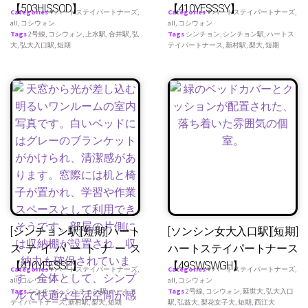
【503HISSOD】
【410YESSSY】
Categories
♥ ハートステイパートナーズ
,
Categories
♥ ハートステイパートナーズ
,
all
,
コシウォン
all
,
コシウォン
Tags
2号線
,
コシウォン
,
上水駅
,
合井駅
,
弘
Tags
シンチョン
,
シンチョン駅
,
ハートス
大
,
弘大入口駅
,
短期
テイパートナース
,
新村駅
,
梨大
,
短期
[シンチョン駅][短期]ハート
[ソンシン女大入口駅][短期]
ステイパートナース
ハートステイパートナース
【410YEESSE】
【49SWSWGH】
Categories
♥ ハートステイパートナーズ
,
Categories
♥ ハートステイパートナーズ
,
all
,
コシウォン
all
,
コシウォン
Tags
シンチョン
,
シンチョン駅
,
ハートス
Tags
2号線
,
コシウォン
,
延世大
,
弘大入口
テイパートナース
,
新村駅
,
梨大
,
短期
駅
,
弘益大
,
梨花女子大
,
短期
,
西江大