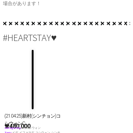
場合があります！
#HEARTSTAY♥
(21.04.25)新村(シンチョン)コ
シウォンC
₩
480,000
Categories
all
,
コシウォン
Tags
イデ
,
イファヨデ
,
コシウォン
,
シンチ