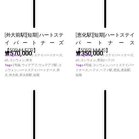
[外大前駅][短期] ハートステ
[恵化駅][短期]ハートステイ
イパートナーズ
パートナース
【505HHUFCR】
【505SUHHMS】
₩
570,000
₩
350,000
Categories
♥ ハートステイパートナーズ
,
Categories
♥ ハートステイパートナーズ
,
all
,
コシウォン
,
外大
all
,
コシウォン
,
恵化(ヘファ)
Tags
1号線
,
ウェデアプ
,
ウェデアプ駅
,
コ
Tags
4号線
,
コシウォン
,
ハートステイパー
シウォン
,
ハートステイパートナース
,
外
トナース
,
ヘファ
,
ヘファ駅
,
恵化
,
恵化駅
,
大
,
外大前
,
外大前駅
,
短期
短期