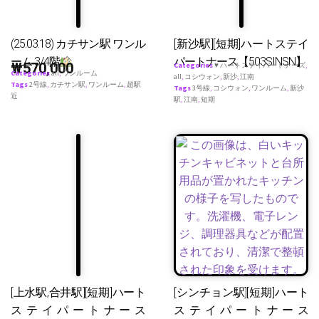
(25.03.18) カチサン駅 ワンル
[新沙駅][短期]ハートステイ
ーム 3/4階
パートナース【503SINSN】
₩
570,000
Categories
♥ ハートステイパートナーズ
,
Categories
all
,
ワンルーム
all
,
コシウォン
,
新沙
,
江南
Tags
2号線
,
カチサン駅
,
ワンルーム
,
超駅
Tags
3号線
,
コシウォン
,
ワンルーム
,
新沙
近
駅
,
江南
,
短期
[上水駅,合井駅][短期]ハート
[シンチョン駅][短期]ハート
ステイパートナース
ステイパートナース