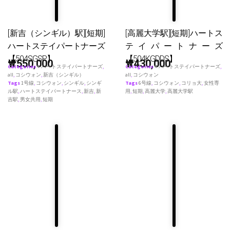
[新吉（シンギル）駅][短期]
[高麗大学駅][短期]ハートス
ハートステイパートナーズ
テイパートナーズ
【504SGSP】
【504KGDDS】
₩
550,000
₩
430,000
Categories
♥ ハートステイパートナーズ
,
Categories
♥ ハートステイパートナーズ
,
all
,
コシウォン
,
新吉（シンギル）
all
,
コシウォン
Tags
1号線
,
コシウォン
,
シンギル
,
シンギ
Tags
6号線
,
コシウォン
,
コリョ大
,
女性専
ル駅
,
ハートステイパートナース
,
新吉
,
新
用
,
短期
,
高麗大学
,
高麗大学駅
吉駅
,
男女共用
,
短期