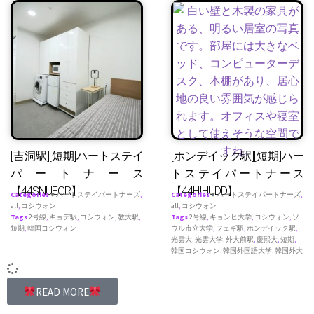
[吉洞駅][短期]ハートステイ
[ホンデイック駅][短期]ハー
パートナース
トステイパートナース
【44SNUEGR】
【44HIHUDD】
Categories
♥ ハートステイパートナーズ
,
Categories
♥ ハートステイパートナーズ
,
all
,
コシウォン
all
,
コシウォン
Tags
2号線
,
キョデ駅
,
コシウォン
,
教大駅
,
Tags
2号線
,
キョンヒ大学
,
コシウォン
,
ソ
短期
,
韓国コシウォン
ウル市立大学
,
フェギ駅
,
ホンデイック駅
,
光雲大
,
光雲大学
,
外大前駅
,
慶熙大
,
短期
,
韓国コシウォン
,
韓国外国語大学
,
韓国外大
READ MORE