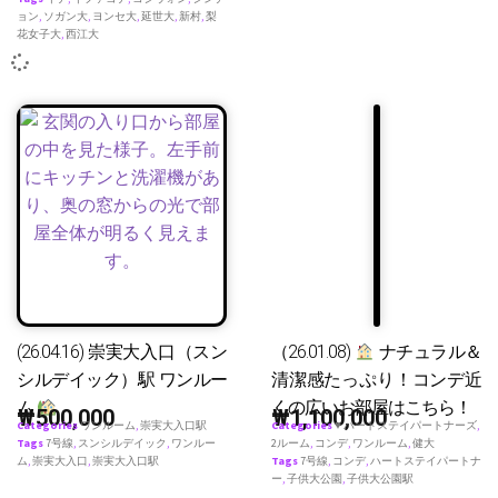
ョン
,
ソガン大
,
ヨンセ大
,
延世大
,
新村
,
梨
花女子大
,
西江大
(26.04.16) 崇実大入口（スン
（26.01.08)
ナチュラル＆
シルデイック）駅 ワンルー
清潔感たっぷり！コンデ近
ム
くの広いお部屋はこちら！
₩
500,000
₩
1,100,000
Categories
ワンルーム
,
崇実大入口駅
Categories
♥ ハートステイパートナーズ
,
Tags
7号線
,
スンシルデイック
,
ワンルー
2ルーム
,
コンデ
,
ワンルーム
,
健大
ム
,
崇実大入口
,
崇実大入口駅
Tags
7号線
,
コンデ
,
ハートステイパートナ
ー
,
子供大公園
,
子供大公園駅