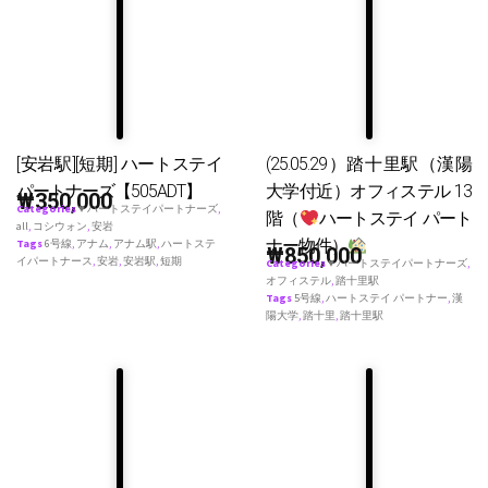
[安岩駅][短期] ハートステイ
(25.05.29）踏十里駅（漢陽
パートナーズ【505ADT】
大学付近）オフィステル 13
₩
350,000
Categories
♥ ハートステイパートナーズ
,
階（
ハートステイ パート
all
,
コシウォン
,
安岩
ナー物件）
Tags
6号線
,
アナム
,
アナム駅
,
ハートステ
₩
850,000
イパートナース
,
安岩
,
安岩駅
,
短期
Categories
♥ ハートステイパートナーズ
,
オフィステル
,
踏十里駅
Tags
5号線
,
ハートステイ パートナー
,
漢
陽大学
,
踏十里
,
踏十里駅