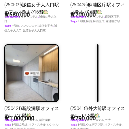
(25.05.09)誠信女子大入口駅
(25.04.25)麻浦区庁駅オフィ
オフィステル7/16階
ステル 7/16階
₩
580,000
₩
700,000
Categories
オフィステル
,
誠信女子大入
Categories
オフィステル
,
麻浦区庁駅
口
Tags
6号線
,
麻浦
,
麻浦区庁
,
麻浦区庁駅
Tags
4号線
,
ソンシンヨデ
,
誠信女子大
,
誠
信女子大入口
,
誠信女子大入口駅
(25.04.21)新設洞駅オフィス
(25.04.18) 外大前駅 オフィス
テル 7/21階
テル 10/18階
₩
1,000,000
₩
790,000
Categories
オフィステル
,
新設洞駅
Categories
オフィステル
,
外大
Tags
1号線
,
2号線
,
オフィステル
,
シンソル
Tags
1号線
,
ウェデアプ駅
,
オフィステル
,