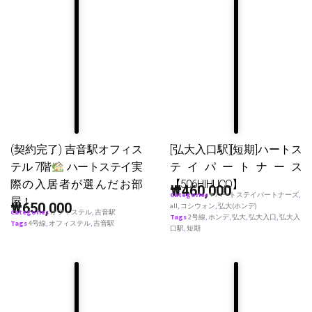
(契約完了) 吉音駅オフィス
[弘大入口駅][短期]ハートス
テル 7階
ハートステイ実
テイパートナース
際の入居者が選んだお部
【506HIHUCO】
₩
460,000
Categories
♥ ハートステイパートナーズ
,
屋！
₩
650,000
all
,
コシウォン
,
弘大(ホンデ)
Categories
オフィステル
,
吉音駅
Tags
2号線
,
ホンデ
,
弘大
,
弘大入口
,
弘大入
Tags
4号線
,
オフィステル
,
吉音駅
口駅
,
短期