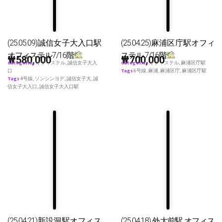
(25.05.09)誠信女子大入口駅
(25.04.25)麻浦区庁駅オフィ
オフィステル7/16階
ステル 7/16階
₩
580,000
₩
700,000
Categories
オフィステル
,
誠信女子大入
Categories
オフィステル
,
麻浦区庁駅
口
Tags
6号線
,
麻浦
,
麻浦区庁
,
麻浦区庁駅
Tags
4号線
,
ソンシンヨデ
,
誠信女子大
,
誠
信女子大入口
,
誠信女子大入口駅
(25.04.21)新設洞駅オフィス
(25.04.18) 外大前駅 オフィス