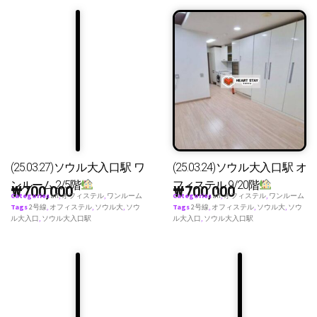
(25.03.27)ソウル大入口駅 ワ
(25.03.24)ソウル大入口駅 オ
ンルーム 2/5階
フィステル 9/20階
₩
700,000
₩
700,000
Categories
all
,
オフィステル
,
ワンルーム
Categories
all
,
オフィステル
,
ワンルーム
Tags
2号線
,
オフィステル
,
ソウル大
,
ソウ
Tags
2号線
,
オフィステル
,
ソウル大
,
ソウ
ル大入口
,
ソウル大入口駅
ル大入口
,
ソウル大入口駅