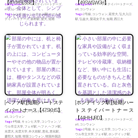
【410YEESSE】
【49SWSWGH】
Categories
♥ ハートステイパートナーズ
,
Categories
♥ ハートステイパートナーズ
,
all
,
コシウォン
all
,
コシウォン
Tags
シンチョン
,
シンチョン駅
,
ハートス
Tags
2号線
,
コシウォン
,
延世大
,
弘大入口
テイパートナース
,
新村駅
,
梨大
,
短期
駅
,
弘益大
,
梨花女子大
,
短期
,
西江大
[へファ駅][短期]ハートステ
[ホンデイック駅][短期]ハー
イパートナース【47SKHS】
トステイパートナース
Categories
♥ ハートステイパートナーズ
,
all
,
コシウォン
【44HIHURD】
Categories
♥ ハートステイパートナーズ
,
Tags
4号線
,
キョンヒ大学
,
コシウォン
,
ソ
all
,
コシウォン
ウル市立大学
,
フェギ駅
,
ヘファ
,
ヘファ駅
,
Tags
2号線
,
キョンヒ大学
,
コシウォン
,
ソ
光雲大
,
光雲大学
,
外大前駅
,
恵化
,
恵化駅
,
ウル市立大学
,
フェギ駅
,
ホンデイック駅
,
慶熙大
,
短期
,
韓国コシウォン
,
韓国外国語