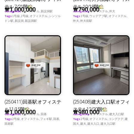
テル 7/21階
テル 10/18階
₩
1,000,000
₩
790,000
Categories
オフィステル
,
新設洞駅
Categories
オフィステル
,
外大
Tags
1号線
,
2号線
,
オフィステル
,
シンソル
Tags
1号線
,
ウェデアプ駅
,
オフィステル
,
ドン駅
,
新設洞
,
新設洞駅
外大
,
外大前駅
(25.04.11)回基駅オフィステ
(25.04.08)建大入口駅オフィ
ル11/15階
ステル12/20階
₩
1,000,000
₩
980,000
Categories
オフィステル
,
回基
Categories
オフィステル
,
建大入口駅
Tags
2号線
,
オフィステル
,
フェギ駅
,
回基
,
Tags
2号線
,
オフィステル
,
コングクデ
,
建
回基駅
国大
,
建大
,
建大入口
,
建大入口駅