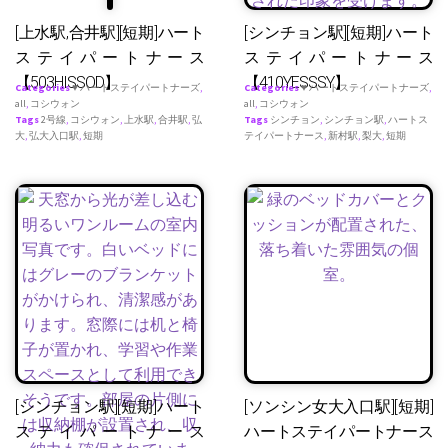
[上水駅,合井駅][短期]ハート
[シンチョン駅][短期]ハート
ステイパートナース
ステイパートナース
【503HISSOD】
【410YESSSY】
Categories
♥ ハートステイパートナーズ
,
Categories
♥ ハートステイパートナーズ
,
all
,
コシウォン
all
,
コシウォン
Tags
2号線
,
コシウォン
,
上水駅
,
合井駅
,
弘
Tags
シンチョン
,
シンチョン駅
,
ハートス
大
,
弘大入口駅
,
短期
テイパートナース
,
新村駅
,
梨大
,
短期
[シンチョン駅][短期]ハート
[ソンシン女大入口駅][短期]
ステイパートナース
ハートステイパートナース