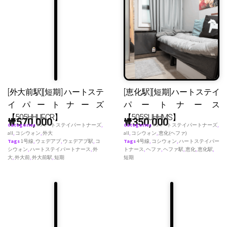
[外大前駅][短期] ハートステ
[恵化駅][短期]ハートステイ
イパートナーズ
パートナース
【505HHUFCR】
【505SUHHMS】
₩
570,000
₩
350,000
Categories
♥ ハートステイパートナーズ
,
Categories
♥ ハートステイパートナーズ
,
all
,
コシウォン
,
外大
all
,
コシウォン
,
恵化(ヘファ)
Tags
1号線
,
ウェデアプ
,
ウェデアプ駅
,
コ
Tags
4号線
,
コシウォン
,
ハートステイパー
シウォン
,
ハートステイパートナース
,
外
トナース
,
ヘファ
,
ヘファ駅
,
恵化
,
恵化駅
,
大
,
外大前
,
外大前駅
,
短期
短期