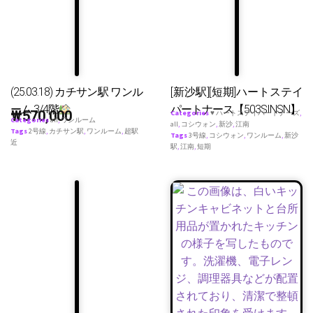
(25.03.18) カチサン駅 ワンル
[新沙駅][短期]ハートステイ
ーム 3/4階
パートナース【503SINSN】
₩
570,000
Categories
♥ ハートステイパートナーズ
,
Categories
all
,
ワンルーム
all
,
コシウォン
,
新沙
,
江南
Tags
2号線
,
カチサン駅
,
ワンルーム
,
超駅
Tags
3号線
,
コシウォン
,
ワンルーム
,
新沙
近
駅
,
江南
,
短期