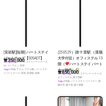
[安岩駅][短期] ハートステイ
(25.05.29）踏十里駅（漢陽
パートナーズ【505ADT】
大学付近）オフィステル 13
₩
350,000
Categories
♥ ハートステイパートナーズ
,
階（
ハートステイ パート
all
,
コシウォン
,
安岩
ナー物件）
Tags
6号線
,
アナム
,
アナム駅
,
ハートステ
₩
850,000
イパートナース
,
安岩
,
安岩駅
,
短期
Categories
♥ ハートステイパートナーズ
,
オフィステル
,
踏十里駅
Tags
5号線
,
ハートステイ パートナー
,
漢
陽大学
,
踏十里
,
踏十里駅