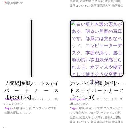
光雲大
,
光雲大学
,
外大前駅
,
慶熙大
,
短期
,
4
大学
,
韓国外大
韓国コシウォン
,
韓国外国語大学
,
韓国外大
[吉洞駅][短期]ハートステイ
[ホンデイック駅][短期]ハー
パートナース
トステイパートナース
【44SNUEGR】
【44HIHUDD】
Categories
♥ ハートステイパートナーズ
,
Categories
♥ ハートステイパートナーズ
,
all
,
コシウォン
all
,
コシウォン
Tags
2号線
,
キョデ駅
,
コシウォン
,
教大駅
,
Tags
2号線
,
キョンヒ大学
,
コシウォン
,
ソ
短期
,
韓国コシウォン
ウル市立大学
,
フェギ駅
,
ホンデイック駅
,
光雲大
,
光雲大学
,
外大前駅
,
慶熙大
,
短期
,
韓国コシウォン
,
韓国外国語大学
,
韓国外大