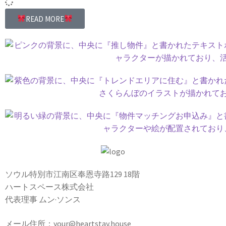
READ MORE
ソウル特別市江南区奉恩寺路129 18階
ハートスペース株式会社
代表理事 ムン·ソンス
メール住所：your@heartstay.house