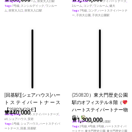
Categories
ワンルーム
,
崇実大入口駅
Categories
♥ ハートステイパートナーズ
,
Tags
7号線
,
スンシルデイック
,
ワンルー
2ルーム
,
コンデ
,
ワンルーム
,
健大
ム
,
崇実大入口
,
崇実大入口駅
Tags
7号線
,
コンデ
,
ハートステイパートナ
ー
,
子供大公園
,
子供大公園駅
[回基駅][シェアハウス]ハー
(25.08.20）東大門歴史公園
トステイパートナース
駅のオフィステル８階（
【25802HGSHE】
ハートステイパートナー物
₩
440,000
Categories
♥ ハートステイパートナーズ
,
件）
₩
1,300,000
all
,
シェアハウス
,
安岩
カテゴリー
東大門歴史公園駅
Tags
1号線
,
シェアハウス
,
ハートステイパ
Tags
2号線
,
4号線
,
5号線
,
ハートステイ パ
ートナース
,
回基
,
回基駅
ートナー
,
東大門歴史公園
,
東大門歴史公園