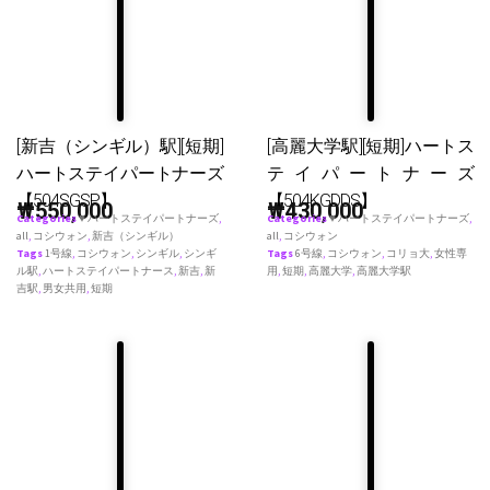
[新吉（シンギル）駅][短期]
[高麗大学駅][短期]ハートス
ハートステイパートナーズ
テイパートナーズ
【504SGSP】
【504KGDDS】
₩
550,000
₩
430,000
Categories
♥ ハートステイパートナーズ
,
Categories
♥ ハートステイパートナーズ
,
all
,
コシウォン
,
新吉（シンギル）
all
,
コシウォン
Tags
1号線
,
コシウォン
,
シンギル
,
シンギ
Tags
6号線
,
コシウォン
,
コリョ大
,
女性専
ル駅
,
ハートステイパートナース
,
新吉
,
新
用
,
短期
,
高麗大学
,
高麗大学駅
吉駅
,
男女共用
,
短期