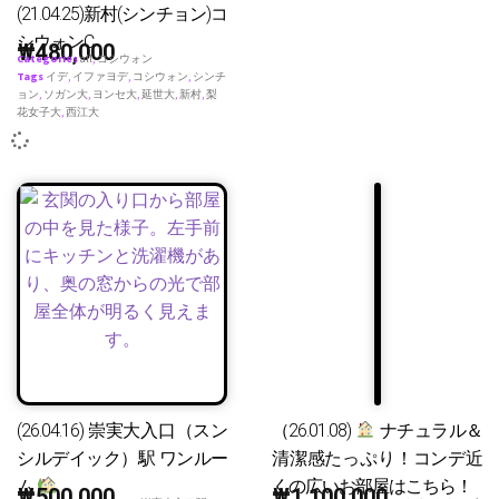
(21.04.25)新村(シンチョン)コ
シウォンC
₩
480,000
Categories
all
,
コシウォン
Tags
イデ
,
イファヨデ
,
コシウォン
,
シンチ
ョン
,
ソガン大
,
ヨンセ大
,
延世大
,
新村
,
梨
花女子大
,
西江大
(26.04.16) 崇実大入口（スン
（26.01.08)
ナチュラル＆
シルデイック）駅 ワンルー
清潔感たっぷり！コンデ近
ム
くの広いお部屋はこちら！
₩
500,000
₩
1,100,000