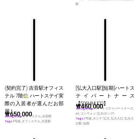
駅
(契約完了) 吉音駅オフィス
[弘大入口駅][短期]ハートス
テル 7階
ハートステイ実
テイパートナース
際の入居者が選んだお部
【506HIHUCO】
₩
460,000
Categories
♥ ハートステイパートナーズ
,
屋！
₩
650,000
all
,
コシウォン
,
弘大(ホンデ)
Categories
オフィステル
,
吉音駅
Tags
2号線
,
ホンデ
,
弘大
,
弘大入口
,
弘大入
Tags
4号線
,
オフィステル
,
吉音駅
口駅
,
短期