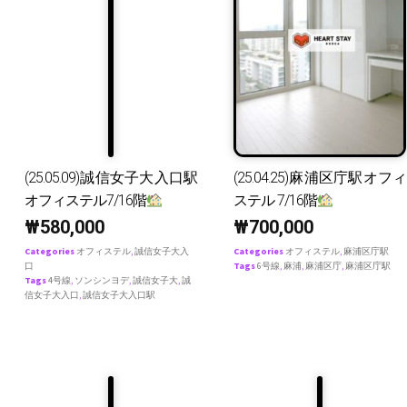
(25.05.09)誠信女子大入口駅
(25.04.25)麻浦区庁駅オフィ
オフィステル7/16階
ステル 7/16階
₩
580,000
₩
700,000
Categories
オフィステル
,
誠信女子大入
Categories
オフィステル
,
麻浦区庁駅
口
Tags
6号線
,
麻浦
,
麻浦区庁
,
麻浦区庁駅
Tags
4号線
,
ソンシンヨデ
,
誠信女子大
,
誠
信女子大入口
,
誠信女子大入口駅