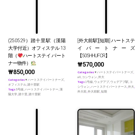
(25.05.29）踏十里駅（漢陽
[外大前駅][短期] ハートステ
大学付近）オフィステル 13
イパートナーズ
階（
ハートステイ パート
【505HHUFCR】
ナー物件）
₩
570,000
₩
850,000
Categories
♥ ハートステイパートナーズ
,
all
,
コシウォン
,
外大
Categories
♥ ハートステイパートナーズ
,
Tags
1号線
,
ウェデアプ
,
ウェデアプ駅
,
コ
オフィステル
,
踏十里駅
シウォン
,
ハートステイパートナース
,
外大
,
Tags
5号線
,
ハートステイ パートナー
,
漢
外大前
,
外大前駅
,
短期
陽大学
,
踏十里
,
踏十里駅