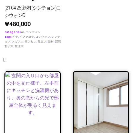
(21.04.25)新村(シンチョン)コ
シウォンC
₩
480,000
Categories
all
,
コシウォン
Tags
イデ
,
イファヨデ
,
コシウォン
,
シンチ
ョン
,
ソガン大
,
ヨンセ大
,
延世大
,
新村
,
梨花
女子大
,
西江大