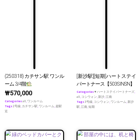
(25.03.18) カチサン駅 ワンル
[新沙駅][短期]ハートステイ
ーム 3/4階
パートナース【503SINSN】
₩
570,000
Categories
♥ ハートステイパートナーズ
,
all
,
コシウォン
,
新沙
,
江南
Categories
all
,
ワンルーム
Tags
3号線
,
コシウォン
,
ワンルーム
,
新沙
Tags
2号線
,
カチサン駅
,
ワンルーム
,
超駅
駅
,
江南
,
短期
近