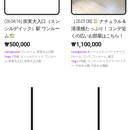
(26.04.16) 崇実大入口（スン
（26.01.08)
ナチュラル＆
シルデイック）駅 ワンルー
清潔感たっぷり！コンデ近
ム
くの広いお部屋はこちら！
₩
500,000
₩
1,100,000
Categories
ワンルーム
,
崇実大入口駅
Categories
♥ ハートステイパートナーズ
,
Tags
7号線
,
スンシルデイック
,
ワンルー
2ルーム
,
コンデ
,
ワンルーム
,
健大
ム
,
崇実大入口
,
崇実大入口駅
Tags
7号線
,
コンデ
,
ハートステイパートナ
ー
,
子供大公園
,
子供大公園駅