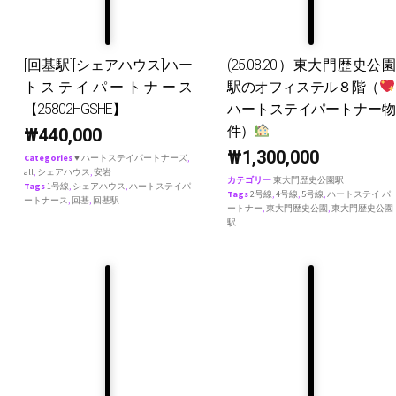
[回基駅][シェアハウス]ハー
(25.08.20）東大門歴史公園
トステイパートナース
駅のオフィステル８階（
【25802HGSHE】
ハートステイパートナー物
件）
₩
440,000
₩
1,300,000
Categories
♥ ハートステイパートナーズ
,
all
,
シェアハウス
,
安岩
カテゴリー
東大門歴史公園駅
Tags
1号線
,
シェアハウス
,
ハートステイパ
Tags
2号線
,
4号線
,
5号線
,
ハートステイ パ
ートナース
,
回基
,
回基駅
ートナー
,
東大門歴史公園
,
東大門歴史公園
駅