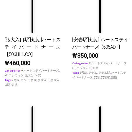
[弘大入口駅][短期]ハートス
[安岩駅][短期] ハートステイ
テイパートナース
パートナーズ【505ADT】
【506HIHUCO】
₩
350,000
₩
460,000
Categories
♥ ハートステイパートナーズ
,
all
,
コシウォン
,
安岩
Categories
♥ ハートステイパートナーズ
,
Tags
6号線
,
アナム
,
アナム駅
,
ハートステ
all
,
コシウォン
,
弘大(ホンデ)
イパートナース
,
安岩
,
安岩駅
,
短期
Tags
2号線
,
ホンデ
,
弘大
,
弘大入口
,
弘大入
口駅
,
短期