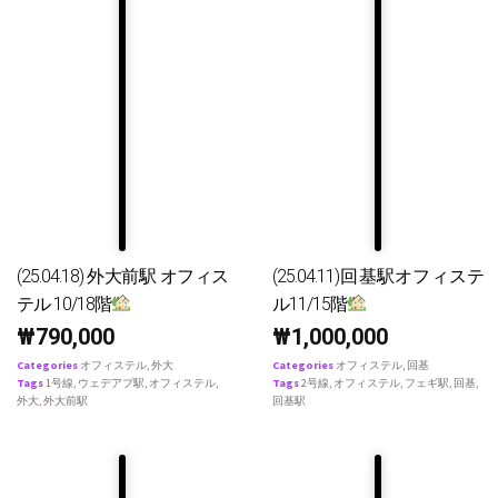
(25.04.18) 外大前駅 オフィス
(25.04.11)回基駅オフィステ
テル 10/18階
ル11/15階
₩
790,000
₩
1,000,000
Categories
オフィステル
,
外大
Categories
オフィステル
,
回基
Tags
1号線
,
ウェデアプ駅
,
オフィステル
,
Tags
2号線
,
オフィステル
,
フェギ駅
,
回基
,
外大
,
外大前駅
回基駅