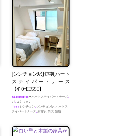
[シンチョン駅][短期]ハート
ステイパートナース
【410YEESSE】
Categories
♥ ハートステイパートナーズ
,
all
,
コシウォン
Tags
シンチョン
,
シンチョン駅
,
ハートス
テイパートナース
,
新村駅
,
梨大
,
短期