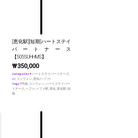
[恵化駅][短期]ハートステイ
パートナース
【505SUHHMS】
₩
350,000
Categories
♥ ハートステイパートナーズ
,
all
,
コシウォン
,
恵化(ヘファ)
Tags
4号線
,
コシウォン
,
ハートステイパー
トナース
,
ヘファ
,
ヘファ駅
,
恵化
,
恵化駅
,
短
期