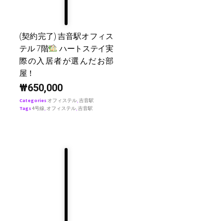
(契約完了) 吉音駅オフィス
テル 7階
ハートステイ実
際の入居者が選んだお部
屋！
₩
650,000
Categories
オフィステル
,
吉音駅
Tags
4号線
,
オフィステル
,
吉音駅