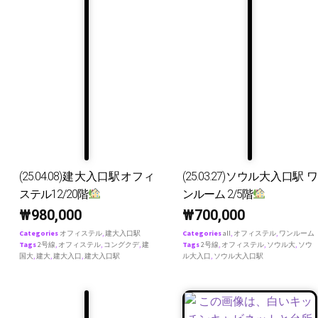
(25.04.08)建大入口駅オフィ
(25.03.27)ソウル大入口駅 ワ
ステル12/20階
ンルーム 2/5階
₩
980,000
₩
700,000
Categories
オフィステル
,
建大入口駅
Categories
all
,
オフィステル
,
ワンルーム
Tags
2号線
,
オフィステル
,
コングクデ
,
建
Tags
2号線
,
オフィステル
,
ソウル大
,
ソウ
国大
,
建大
,
建大入口
,
建大入口駅
ル大入口
,
ソウル大入口駅