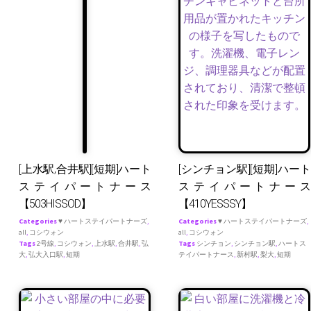
[上水駅,合井駅][短期]ハート
[シンチョン駅][短期]ハート
ステイパートナース
ステイパートナース
【503HISSOD】
【410YESSSY】
Categories
♥ ハートステイパートナーズ
,
Categories
♥ ハートステイパートナーズ
,
all
,
コシウォン
all
,
コシウォン
Tags
2号線
,
コシウォン
,
上水駅
,
合井駅
,
弘
Tags
シンチョン
,
シンチョン駅
,
ハートス
大
,
弘大入口駅
,
短期
テイパートナース
,
新村駅
,
梨大
,
短期