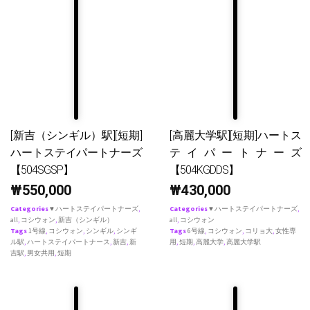
[新吉（シンギル）駅][短期]
[高麗大学駅][短期]ハートス
ハートステイパートナーズ
テイパートナーズ
【504SGSP】
【504KGDDS】
₩
550,000
₩
430,000
Categories
♥ ハートステイパートナーズ
,
Categories
♥ ハートステイパートナーズ
,
all
,
コシウォン
,
新吉（シンギル）
all
,
コシウォン
Tags
1号線
,
コシウォン
,
シンギル
,
シンギ
Tags
6号線
,
コシウォン
,
コリョ大
,
女性専
ル駅
,
ハートステイパートナース
,
新吉
,
新
用
,
短期
,
高麗大学
,
高麗大学駅
吉駅
,
男女共用
,
短期