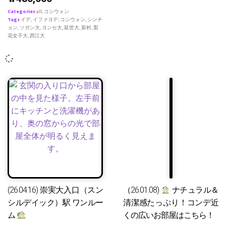
Categories
all
,
コシウォン
Tags
イデ
,
イファヨデ
,
コシウォン
,
シンチ
ョン
,
ソガン大
,
ヨンセ大
,
延世大
,
新村
,
梨
花女子大
,
西江大
(26.04.16) 崇実大入口（スン
（26.01.08)
ナチュラル＆
シルデイック）駅 ワンルー
清潔感たっぷり！コンデ近
ム
くの広いお部屋はこちら！