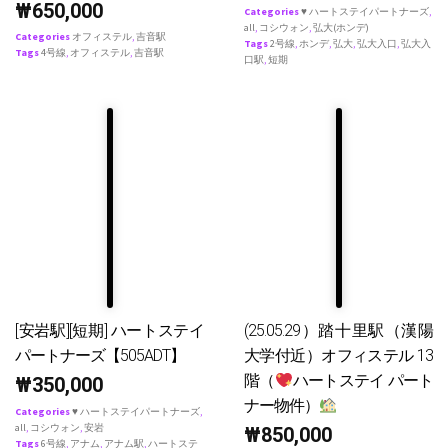
₩
650,000
Categories
♥ ハートステイパートナーズ
,
all
,
コシウォン
,
弘大(ホンデ)
Categories
オフィステル
,
吉音駅
Tags
2号線
,
ホンデ
,
弘大
,
弘大入口
,
弘大入
Tags
4号線
,
オフィステル
,
吉音駅
口駅
,
短期
[安岩駅][短期] ハートステイ
(25.05.29）踏十里駅（漢陽
パートナーズ【505ADT】
大学付近）オフィステル 13
階（
ハートステイ パート
₩
350,000
ナー物件）
Categories
♥ ハートステイパートナーズ
,
all
,
コシウォン
,
安岩
₩
850,000
Tags
6号線
,
アナム
,
アナム駅
,
ハートステ