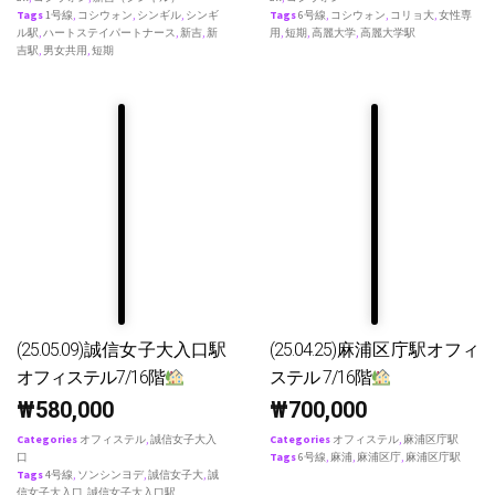
Tags
1号線
,
コシウォン
,
シンギル
,
シンギ
Tags
6号線
,
コシウォン
,
コリョ大
,
女性専
ル駅
,
ハートステイパートナース
,
新吉
,
新
用
,
短期
,
高麗大学
,
高麗大学駅
吉駅
,
男女共用
,
短期
(25.05.09)誠信女子大入口駅
(25.04.25)麻浦区庁駅オフィ
オフィステル7/16階
ステル 7/16階
₩
580,000
₩
700,000
Categories
オフィステル
,
誠信女子大入
Categories
オフィステル
,
麻浦区庁駅
口
Tags
6号線
,
麻浦
,
麻浦区庁
,
麻浦区庁駅
Tags
4号線
,
ソンシンヨデ
,
誠信女子大
,
誠
信女子大入口
,
誠信女子大入口駅