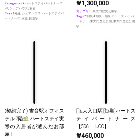
₩
1,300,000
Categories
♥ ハートステイパートナーズ
,
all
,
シェアハウス
,
安岩
カテゴリー
東大門歴史公園駅
Tags
1号線
,
シェアハウス
,
ハートステイパ
Tags
2号線
,
4号線
,
5号線
,
ハートステイ パ
ートナース
,
回基
,
回基駅
ートナー
,
東大門歴史公園
,
東大門歴史公園
駅
(契約完了) 吉音駅オフィス
[弘大入口駅][短期]ハートス
テル 7階
ハートステイ実
テイパートナース
際の入居者が選んだお部
【506HIHUCO】
屋！
₩
460,000