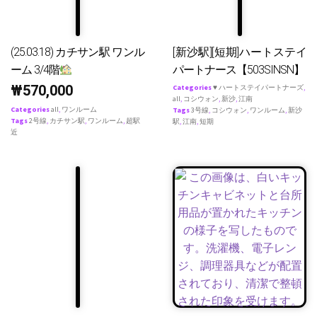
(25.03.18) カチサン駅 ワンル
[新沙駅][短期]ハートステイ
ーム 3/4階
パートナース【503SINSN】
₩
570,000
Categories
♥ ハートステイパートナーズ
,
all
,
コシウォン
,
新沙
,
江南
Categories
all
,
ワンルーム
Tags
3号線
,
コシウォン
,
ワンルーム
,
新沙
Tags
2号線
,
カチサン駅
,
ワンルーム
,
超駅
駅
,
江南
,
短期
近