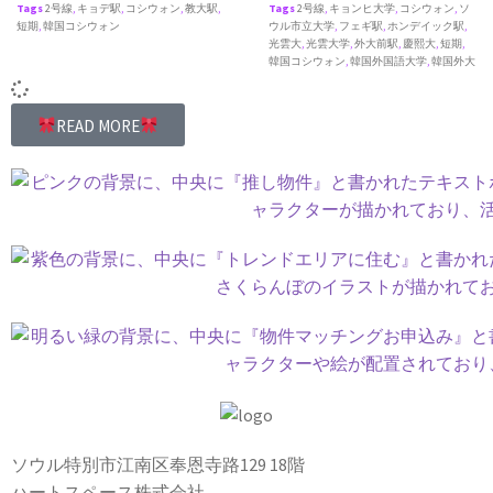
Tags
2号線
,
キョデ駅
,
コシウォン
,
教大駅
,
Tags
2号線
,
キョンヒ大学
,
コシウォン
,
ソ
短期
,
韓国コシウォン
ウル市立大学
,
フェギ駅
,
ホンデイック駅
,
光雲大
,
光雲大学
,
外大前駅
,
慶熙大
,
短期
,
韓国コシウォン
,
韓国外国語大学
,
韓国外大
READ MORE
ソウル特別市江南区奉恩寺路129 18階
ハートスペース株式会社