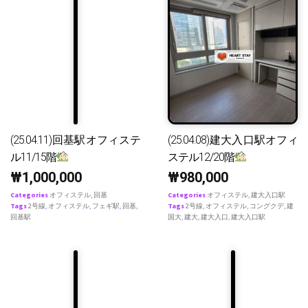
(25.04.11)回基駅オフィステ
(25.04.08)建大入口駅オフィ
ル11/15階
ステル12/20階
₩
1,000,000
₩
980,000
Categories
オフィステル
,
回基
Categories
オフィステル
,
建大入口駅
Tags
2号線
,
オフィステル
,
フェギ駅
,
回基
,
Tags
2号線
,
オフィステル
,
コングクデ
,
建
回基駅
国大
,
建大
,
建大入口
,
建大入口駅