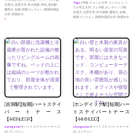
Tags
2号線
,
キョンヒ大学
,
コシウォン
,
ソ
光雲大
,
光雲大学
,
外大前駅
,
恵化
,
恵化駅
,
ウル市立大学
,
フェギ駅
,
ホンデイック駅
,
慶熙大
,
短期
,
韓国コシウォン
,
韓国外国語
光雲大
,
光雲大学
,
外大前駅
,
慶熙大
,
短期
,
大学
,
韓国外大
韓国コシウォン
,
韓国外国語大学
,
韓国外大
4
[吉洞駅][短期]ハートステイ
[ホンデイック駅][短期]ハー
パートナース
トステイパートナース
【44SNUEGR】
【44HIHUDD】
Categories
♥ ハートステイパートナーズ
,
Categories
♥ ハートステイパートナーズ
,
all
,
コシウォン
all
,
コシウォン