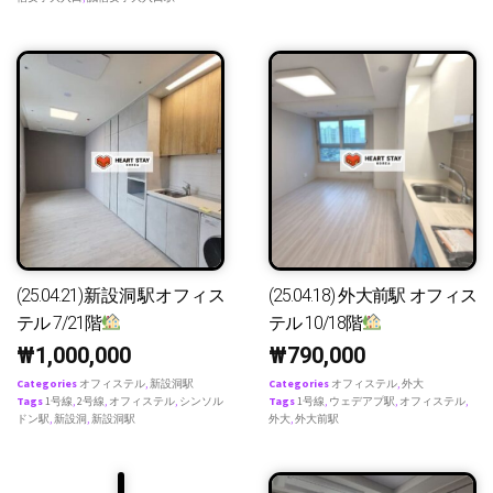
(25.04.21)新設洞駅オフィス
(25.04.18) 外大前駅 オフィス
テル 7/21階
テル 10/18階
₩
1,000,000
₩
790,000
Categories
オフィステル
,
新設洞駅
Categories
オフィステル
,
外大
Tags
1号線
,
2号線
,
オフィステル
,
シンソル
Tags
1号線
,
ウェデアプ駅
,
オフィステル
,
ドン駅
,
新設洞
,
新設洞駅
外大
,
外大前駅