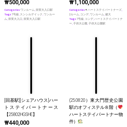
₩
500,000
₩
1,100,000
Categories
ワンルーム
,
崇実大入口駅
Categories
♥ ハートステイパートナーズ
,
Tags
7号線
,
スンシルデイック
,
ワンルー
2ルーム
,
コンデ
,
ワンルーム
,
健大
ム
,
崇実大入口
,
崇実大入口駅
Tags
7号線
,
コンデ
,
ハートステイパートナ
ー
,
子供大公園
,
子供大公園駅
[回基駅][シェアハウス]ハー
(25.08.20）東大門歴史公園
トステイパートナース
駅のオフィステル８階（
【25802HGSHE】
ハートステイパートナー物
件）
₩
440,000