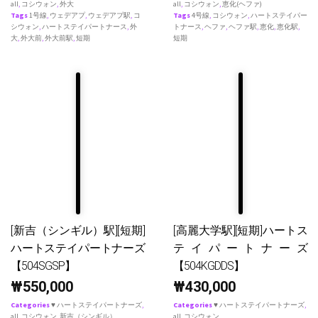
all
,
コシウォン
,
外大
all
,
コシウォン
,
恵化(ヘファ)
Tags
1号線
,
ウェデアプ
,
ウェデアプ駅
,
コ
Tags
4号線
,
コシウォン
,
ハートステイパー
シウォン
,
ハートステイパートナース
,
外
トナース
,
ヘファ
,
ヘファ駅
,
恵化
,
恵化駅
,
大
,
外大前
,
外大前駅
,
短期
短期
[新吉（シンギル）駅][短期]
[高麗大学駅][短期]ハートス
ハートステイパートナーズ
テイパートナーズ
【504SGSP】
【504KGDDS】
₩
550,000
₩
430,000
Categories
♥ ハートステイパートナーズ
,
Categories
♥ ハートステイパートナーズ
,
all
,
コシウォン
,
新吉（シンギル）
all
,
コシウォン