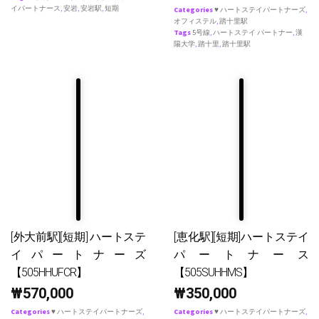
イパートナース
,
安岩
,
安岩駅
,
短期
Categories
♥ ハートステイパートナーズ
,
オフィステル
,
踏十里駅
Tags
5号線
,
ハートステイ パートナー
,
漢
陽大学
,
踏十里
,
踏十里駅
[外大前駅][短期] ハートステ
[恵化駅][短期]ハートステイ
イパートナーズ
パートナース
【505HHUFCR】
【505SUHHMS】
₩
570,000
₩
350,000
Categories
♥ ハートステイパートナーズ
,
Categories
♥ ハートステイパートナーズ
,