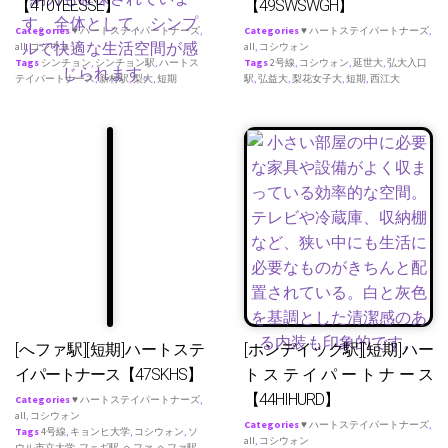
【410YEESSE】
【49SWSWGH】
Categories
♥ ハートステイパートナーズ
,
Categories
♥ ハートステイパートナーズ
,
all
,
コシウォン
all
,
コシウォン
Tags
シンチョン
,
シンチョン駅
,
ハートス
Tags
2号線
,
コシウォン
,
延世大
,
弘大入口
テイパートナース
,
新村駅
,
梨大
,
短期
駅
,
弘益大
,
梨花女子大
,
短期
,
西江大
[へファ駅][短期]ハートステ
[ホンデイック駅][短期]ハー
イパートナース【47SKHS】
トステイパートナース
【44HIHURD】
Categories
♥ ハートステイパートナーズ
,
all
,
コシウォン
Categories
♥ ハートステイパートナーズ
,
Tags
4号線
,
キョンヒ大学
,
コシウォン
,
ソ
all
,
コシウォン
ウル市立大学
,
フェギ駅
,
ヘファ
,
ヘファ駅
,