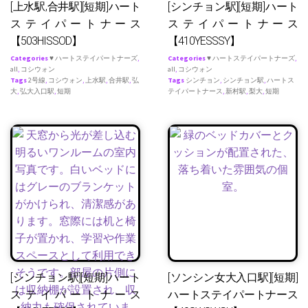
[上水駅,合井駅][短期]ハート
[シンチョン駅][短期]ハート
ステイパートナース
ステイパートナース
【503HISSOD】
【410YESSSY】
Categories
♥ ハートステイパートナーズ
,
Categories
♥ ハートステイパートナーズ
,
all
,
コシウォン
all
,
コシウォン
Tags
2号線
,
コシウォン
,
上水駅
,
合井駅
,
弘
Tags
シンチョン
,
シンチョン駅
,
ハートス
大
,
弘大入口駅
,
短期
テイパートナース
,
新村駅
,
梨大
,
短期
[シンチョン駅][短期]ハート
[ソンシン女大入口駅][短期]
ステイパートナース
ハートステイパートナース