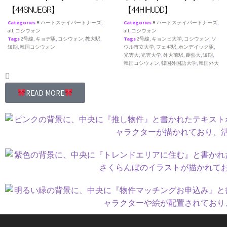
【44SNUEGR】
【44HIHUDD】
Categories
♥ ハートステイパートナーズ
,
Categories
♥ ハートステイパートナーズ
,
all
,
コシウォン
all
,
コシウォン
Tags
2号線
,
キョデ駅
,
コシウォン
,
教大駅
,
Tags
2号線
,
キョンヒ大学
,
コシウォン
,
ソ
短期
,
韓国コシウォン
ウル市立大学
,
フェギ駅
,
ホンデイック駅
,
光雲大
,
光雲大学
,
外大前駅
,
慶熙大
,
短期
,
韓国コシウォン
,
韓国外国語大学
,
韓国外大
READ MORE