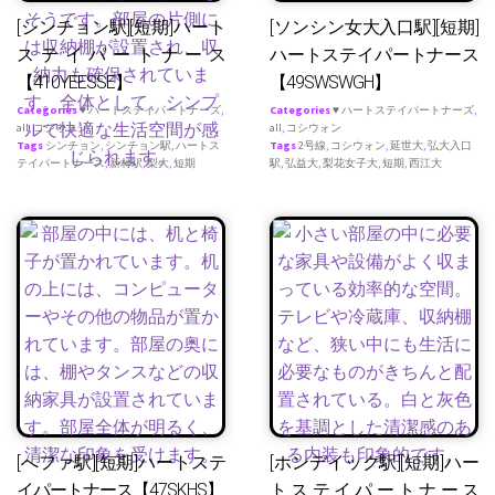
[シンチョン駅][短期]ハート
[ソンシン女大入口駅][短期]
ステイパートナース
ハートステイパートナース
【410YEESSE】
【49SWSWGH】
Categories
♥ ハートステイパートナーズ
,
Categories
♥ ハートステイパートナーズ
,
all
,
コシウォン
all
,
コシウォン
Tags
シンチョン
,
シンチョン駅
,
ハートス
Tags
2号線
,
コシウォン
,
延世大
,
弘大入口
テイパートナース
,
新村駅
,
梨大
,
短期
駅
,
弘益大
,
梨花女子大
,
短期
,
西江大
[へファ駅][短期]ハートステ
[ホンデイック駅][短期]ハー
イパートナース【47SKHS】
トステイパートナース