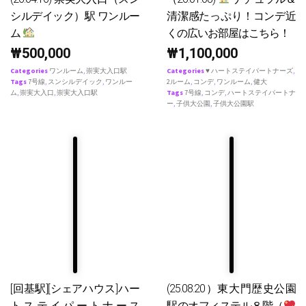
シルデイック）駅 ワンルー
清潔感たっぷり！コンデ近
ム
くの広いお部屋はこちら！
₩
500,000
₩
1,100,000
Categories
ワンルーム
,
崇実大入口駅
Categories
♥ ハートステイパートナーズ
,
Tags
7号線
,
スンシルデイック
,
ワンルー
2ルーム
,
コンデ
,
ワンルーム
,
健大
ム
,
崇実大入口
,
崇実大入口駅
Tags
7号線
,
コンデ
,
ハートステイパートナ
ー
,
子供大公園
,
子供大公園駅
[回基駅][シェアハウス]ハー
(25.08.20）東大門歴史公園
トステイパートナース
駅のオフィステル８階（