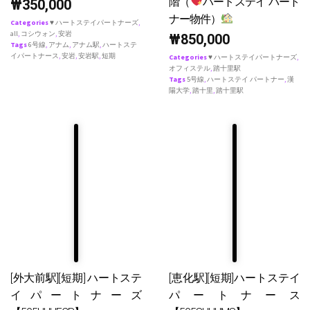
階（
ハートステイ パート
₩
350,000
ナー物件）
Categories
♥ ハートステイパートナーズ
,
all
,
コシウォン
,
安岩
₩
850,000
Tags
6号線
,
アナム
,
アナム駅
,
ハートステ
イパートナース
,
安岩
,
安岩駅
,
短期
Categories
♥ ハートステイパートナーズ
,
オフィステル
,
踏十里駅
Tags
5号線
,
ハートステイ パートナー
,
漢
陽大学
,
踏十里
,
踏十里駅
[外大前駅][短期] ハートステ
[恵化駅][短期]ハートステイ
イパートナーズ
パートナース