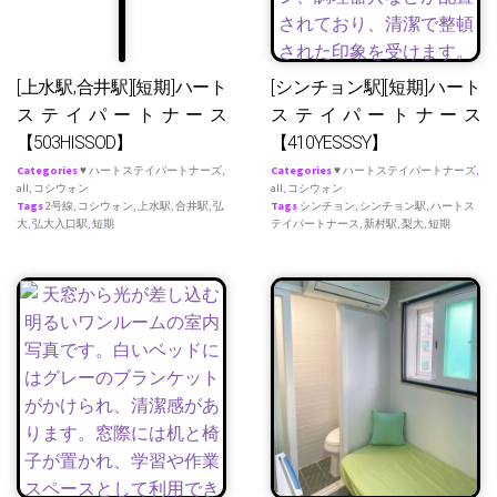
[上水駅,合井駅][短期]ハート
[シンチョン駅][短期]ハート
ステイパートナース
ステイパートナース
【503HISSOD】
【410YESSSY】
Categories
♥ ハートステイパートナーズ
,
Categories
♥ ハートステイパートナーズ
,
all
,
コシウォン
all
,
コシウォン
Tags
2号線
,
コシウォン
,
上水駅
,
合井駅
,
弘
Tags
シンチョン
,
シンチョン駅
,
ハートス
大
,
弘大入口駅
,
短期
テイパートナース
,
新村駅
,
梨大
,
短期