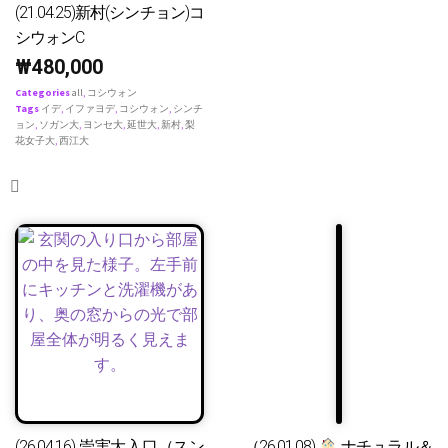
(21.04.25)新村(シンチョン)コ
シウォンC
₩
480,000
Categories
all
,
コシウォン
Tags
イデ
,
イファヨデ
,
コシウォン
,
シンチ
ョン
,
ソガン大
,
ヨンセ大
,
延世大
,
新村
,
梨
花女子大
,
西江大
(26.04.16) 崇実大入口（スン
（26.01.08)
ナチュラル＆