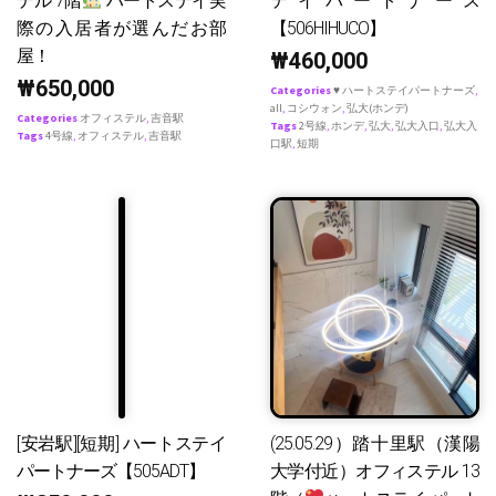
テル 7階
ハートステイ実
テイパートナース
際の入居者が選んだお部
【506HIHUCO】
屋！
₩
460,000
₩
650,000
Categories
♥ ハートステイパートナーズ
,
all
,
コシウォン
,
弘大(ホンデ)
Categories
オフィステル
,
吉音駅
Tags
2号線
,
ホンデ
,
弘大
,
弘大入口
,
弘大入
Tags
4号線
,
オフィステル
,
吉音駅
口駅
,
短期
[安岩駅][短期] ハートステイ
(25.05.29）踏十里駅（漢陽
パートナーズ【505ADT】
大学付近）オフィステル 13