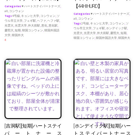
【44HIHURD】
Categories
♥ ハートステイパートナーズ
,
all
,
コシウォン
Categories
♥ ハートステイパートナーズ
,
Tags
4号線
,
キョンヒ大学
,
コシウォン
,
ソ
all
,
コシウォン
ウル市立大学
,
フェギ駅
,
ヘファ
,
ヘファ駅
,
Tags
2号線
,
キョンヒ大学
,
コシウォン
,
ソ
光雲大
,
光雲大学
,
外大前駅
,
恵化
,
恵化駅
,
ウル市立大学
,
フェギ駅
,
ホンデイック駅
,
慶熙大
,
短期
,
韓国コシウォン
,
韓国外国語
光雲大
,
光雲大学
,
外大前駅
,
慶熙大
,
短期
,
大学
,
韓国外大
韓国コシウォン
,
韓国外国語大学
,
韓国外大
4
[吉洞駅][短期]ハートステイ
[ホンデイック駅][短期]ハー
パートナース
トステイパートナース