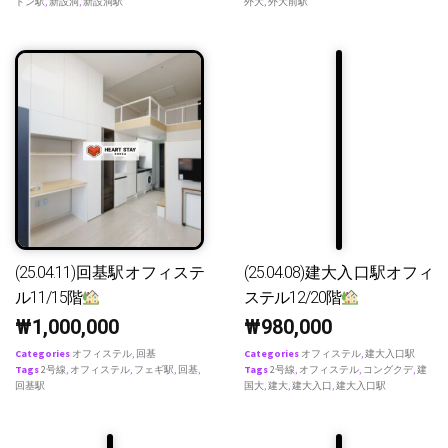
ドン駅
,
新設洞
,
新設洞駅
外大
,
外大前駅
(25.04.11)回基駅オフィステ
(25.04.08)建大入口駅オフィ
ル11/15階
ステル12/20階
₩
1,000,000
₩
980,000
Categories
オフィステル
,
回基
Categories
オフィステル
,
建大入口駅
Tags
2号線
,
オフィステル
,
フェギ駅
,
回基
,
Tags
2号線
,
オフィステル
,
コングクデ
,
建
回基駅
国大
,
建大
,
建大入口
,
建大入口駅