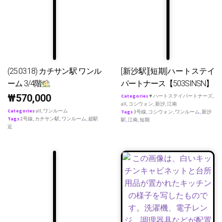
(25.03.18) カチサン駅 ワンル
[新沙駅][短期]ハートステイ
ーム 3/4階
パートナース【503SINSN】
₩
570,000
Categories
♥ ハートステイパートナーズ
,
all
,
コシウォン
,
新沙
,
江南
Categories
all
,
ワンルーム
Tags
3号線
,
コシウォン
,
ワンルーム
,
新沙
Tags
2号線
,
カチサン駅
,
ワンルーム
,
超駅
駅
,
江南
,
短期
近