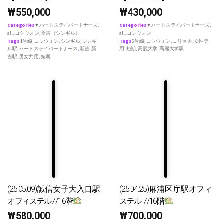
₩
550,000
₩
430,000
Categories
♥ ハートステイパートナーズ
,
Categories
♥ ハートステイパートナーズ
,
all
,
コシウォン
,
新吉（シンギル）
all
,
コシウォン
Tags
1号線
,
コシウォン
,
シンギル
,
シンギ
Tags
6号線
,
コシウォン
,
コリョ大
,
女性専
ル駅
,
ハートステイパートナース
,
新吉
,
新
用
,
短期
,
高麗大学
,
高麗大学駅
吉駅
,
男女共用
,
短期
(25.05.09)誠信女子大入口駅
(25.04.25)麻浦区庁駅オフィ
オフィステル7/16階
ステル 7/16階
₩
580,000
₩
700,000