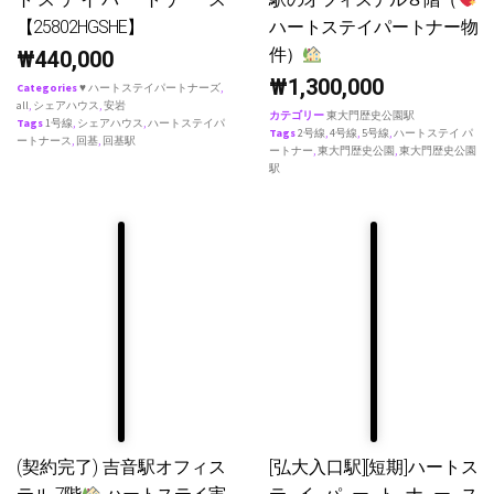
【25802HGSHE】
ハートステイパートナー物
件）
₩
440,000
₩
1,300,000
Categories
♥ ハートステイパートナーズ
,
all
,
シェアハウス
,
安岩
カテゴリー
東大門歴史公園駅
Tags
1号線
,
シェアハウス
,
ハートステイパ
Tags
2号線
,
4号線
,
5号線
,
ハートステイ パ
ートナース
,
回基
,
回基駅
ートナー
,
東大門歴史公園
,
東大門歴史公園
駅
(契約完了) 吉音駅オフィス
[弘大入口駅][短期]ハートス