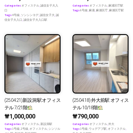
Categories
オフィステル
,
誠信女子大入
Categories
オフィステル
,
麻浦区庁駅
口
Tags
6号線
,
麻浦
,
麻浦区庁
,
麻浦区庁駅
Tags
4号線
,
ソンシンヨデ
,
誠信女子大
,
誠
信女子大入口
,
誠信女子大入口駅
(25.04.21)新設洞駅オフィス
(25.04.18) 外大前駅 オフィス
テル 7/21階
テル 10/18階
₩
1,000,000
₩
790,000
Categories
オフィステル
,
新設洞駅
Categories
オフィステル
,
外大
Tags
1号線
,
2号線
,
オフィステル
,
シンソル
Tags
1号線
,
ウェデアプ駅
,
オフィステル
,