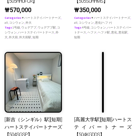
【505HHUFCR】
【505SUHHMS】
₩
570,000
₩
350,000
Categories
♥ ハートステイパートナーズ
,
Categories
♥ ハートステイパートナーズ
,
all
,
コシウォン
,
外大
all
,
コシウォン
,
恵化(ヘファ)
Tags
1号線
,
ウェデアプ
,
ウェデアプ駅
,
コ
Tags
4号線
,
コシウォン
,
ハートステイパー
シウォン
,
ハートステイパートナース
,
外
トナース
,
ヘファ
,
ヘファ駅
,
恵化
,
恵化駅
,
大
,
外大前
,
外大前駅
,
短期
短期
[新吉（シンギル）駅][短期]
[高麗大学駅][短期]ハートス
ハートステイパートナーズ
テイパートナーズ
【504SGSP】
【504KGDDS】