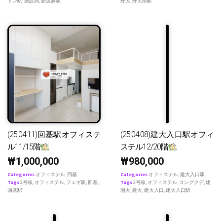
ドン駅
,
新設洞
,
新設洞駅
外大
,
外大前駅
(25.04.11)回基駅オフィステ
(25.04.08)建大入口駅オフィ
ル11/15階
ステル12/20階
₩
1,000,000
₩
980,000
Categories
オフィステル
,
回基
Categories
オフィステル
,
建大入口駅
Tags
2号線
,
オフィステル
,
フェギ駅
,
回基
,
Tags
2号線
,
オフィステル
,
コングクデ
,
建
回基駅
国大
,
建大
,
建大入口
,
建大入口駅