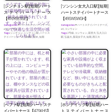
[シンチョン駅][短期]ハート
[ソンシン女大入口駅][短期]
ステイパートナース
ハートステイパートナース
【410YEESSE】
【49SWSWGH】
Categories
♥ ハートステイパートナーズ
,
Categories
♥ ハートステイパートナーズ
,
all
,
コシウォン
all
,
コシウォン
Tags
シンチョン
,
シンチョン駅
,
ハートス
Tags
2号線
,
コシウォン
,
延世大
,
弘大入口
テイパートナース
,
新村駅
,
梨大
,
短期
駅
,
弘益大
,
梨花女子大
,
短期
,
西江大
[へファ駅][短期]ハートステ
[ホンデイック駅][短期]ハー
イパートナース【47SKHS】
トステイパートナース