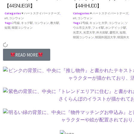
【44SNUEGR】
【44HIHUDD】
Categories
♥ ハートステイパートナーズ
,
Categories
♥ ハートステイパートナーズ
,
all
,
コシウォン
all
,
コシウォン
Tags
2号線
,
キョデ駅
,
コシウォン
,
教大駅
,
Tags
2号線
,
キョンヒ大学
,
コシウォン
,
ソ
短期
,
韓国コシウォン
ウル市立大学
,
フェギ駅
,
ホンデイック駅
,
光雲大
,
光雲大学
,
外大前駅
,
慶熙大
,
短期
,
韓国コシウォン
,
韓国外国語大学
,
韓国外大
READ MORE