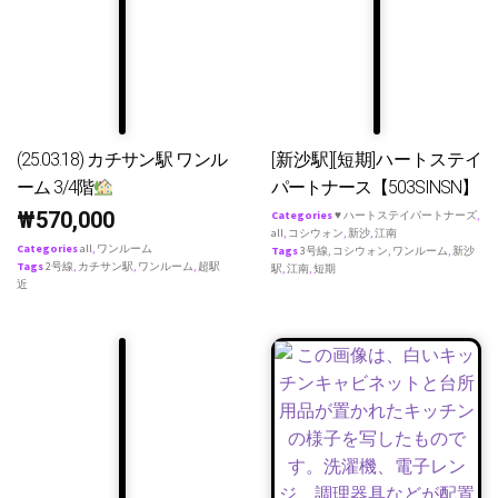
(25.03.18) カチサン駅 ワンル
[新沙駅][短期]ハートステイ
ーム 3/4階
パートナース【503SINSN】
₩
570,000
Categories
♥ ハートステイパートナーズ
,
all
,
コシウォン
,
新沙
,
江南
Categories
all
,
ワンルーム
Tags
3号線
,
コシウォン
,
ワンルーム
,
新沙
Tags
2号線
,
カチサン駅
,
ワンルーム
,
超駅
駅
,
江南
,
短期
近