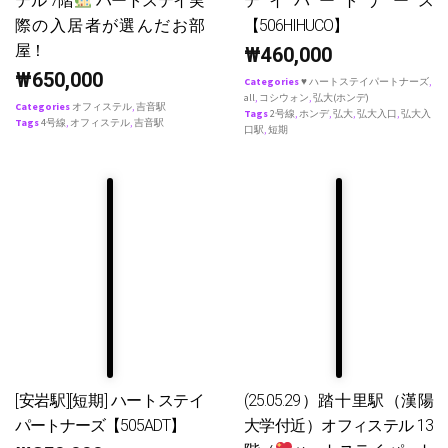
テル 7階
ハートステイ実
テイパートナース
際の入居者が選んだお部
【506HIHUCO】
屋！
₩
460,000
₩
650,000
Categories
♥ ハートステイパートナーズ
,
all
,
コシウォン
,
弘大(ホンデ)
Categories
オフィステル
,
吉音駅
Tags
2号線
,
ホンデ
,
弘大
,
弘大入口
,
弘大入
Tags
4号線
,
オフィステル
,
吉音駅
口駅
,
短期
[安岩駅][短期] ハートステイ
(25.05.29）踏十里駅（漢陽
パートナーズ【505ADT】
大学付近）オフィステル 13