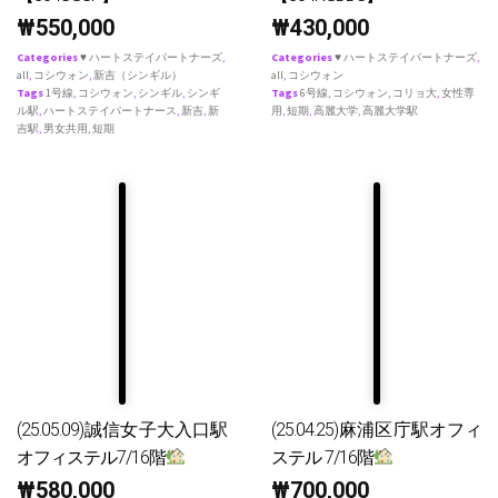
₩
550,000
₩
430,000
Categories
♥ ハートステイパートナーズ
,
Categories
♥ ハートステイパートナーズ
,
all
,
コシウォン
,
新吉（シンギル）
all
,
コシウォン
Tags
1号線
,
コシウォン
,
シンギル
,
シンギ
Tags
6号線
,
コシウォン
,
コリョ大
,
女性専
ル駅
,
ハートステイパートナース
,
新吉
,
新
用
,
短期
,
高麗大学
,
高麗大学駅
吉駅
,
男女共用
,
短期
(25.05.09)誠信女子大入口駅
(25.04.25)麻浦区庁駅オフィ
オフィステル7/16階
ステル 7/16階
₩
580,000
₩
700,000