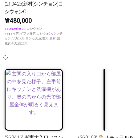
(21.04.25)新村(シンチョン)コ
シウォンC
₩
480,000
Categories
all
,
コシウォン
Tags
イデ
,
イファヨデ
,
コシウォン
,
シンチ
ョン
,
ソガン大
,
ヨンセ大
,
延世大
,
新村
,
梨
花女子大
,
西江大
(26.04.16) 崇実大入口（スン
（26.01.08)
ナチュラル＆