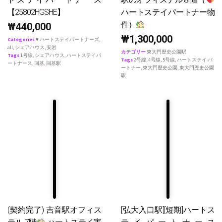
【25802HGSHE】
ハートステイパートナー物
件）
₩
440,000
₩
1,300,000
Categories
♥ ハートステイパートナーズ
,
all
,
シェアハウス
,
安岩
カテゴリー
東大門歴史公園駅
Tags
1号線
,
シェアハウス
,
ハートステイパ
Tags
2号線
,
4号線
,
5号線
,
ハートステイ パ
ートナース
,
回基
,
回基駅
ートナー
,
東大門歴史公園
,
東大門歴史公園
駅
(契約完了) 吉音駅オフィス
[弘大入口駅][短期]ハートス