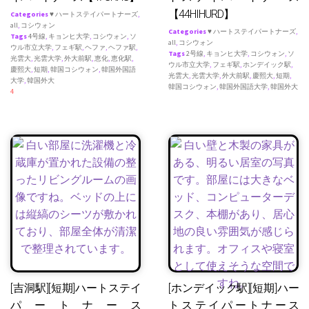
【44HIHURD】
Categories
♥ ハートステイパートナーズ
,
all
,
コシウォン
Categories
♥ ハートステイパートナーズ
,
Tags
4号線
,
キョンヒ大学
,
コシウォン
,
ソ
all
,
コシウォン
ウル市立大学
,
フェギ駅
,
ヘファ
,
ヘファ駅
,
Tags
2号線
,
キョンヒ大学
,
コシウォン
,
ソ
光雲大
,
光雲大学
,
外大前駅
,
恵化
,
恵化駅
,
ウル市立大学
,
フェギ駅
,
ホンデイック駅
,
慶熙大
,
短期
,
韓国コシウォン
,
韓国外国語
光雲大
,
光雲大学
,
外大前駅
,
慶熙大
,
短期
,
大学
,
韓国外大
韓国コシウォン
,
韓国外国語大学
,
韓国外大
4
[吉洞駅][短期]ハートステイ
[ホンデイック駅][短期]ハー
パートナース
トステイパートナース