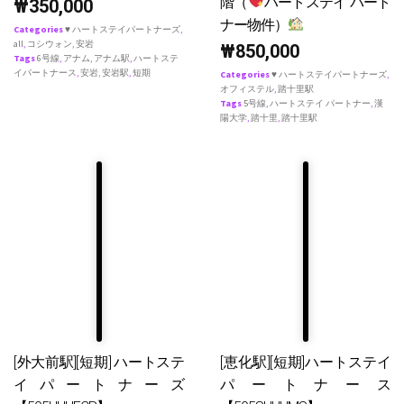
階（
ハートステイ パート
₩
350,000
ナー物件）
Categories
♥ ハートステイパートナーズ
,
all
,
コシウォン
,
安岩
₩
850,000
Tags
6号線
,
アナム
,
アナム駅
,
ハートステ
イパートナース
,
安岩
,
安岩駅
,
短期
Categories
♥ ハートステイパートナーズ
,
オフィステル
,
踏十里駅
Tags
5号線
,
ハートステイ パートナー
,
漢
陽大学
,
踏十里
,
踏十里駅
[外大前駅][短期] ハートステ
[恵化駅][短期]ハートステイ
イパートナーズ
パートナース