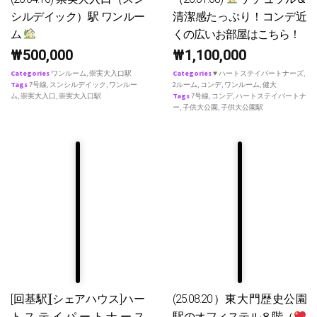
シルデイック）駅 ワンルー
清潔感たっぷり！コンデ近
ム
くの広いお部屋はこちら！
₩
500,000
₩
1,100,000
Categories
ワンルーム
,
崇実大入口駅
Categories
♥ ハートステイパートナーズ
,
Tags
7号線
,
スンシルデイック
,
ワンルー
2ルーム
,
コンデ
,
ワンルーム
,
健大
ム
,
崇実大入口
,
崇実大入口駅
Tags
7号線
,
コンデ
,
ハートステイパートナ
ー
,
子供大公園
,
子供大公園駅
[回基駅][シェアハウス]ハー
(25.08.20）東大門歴史公園
トステイパートナース
駅のオフィステル８階（