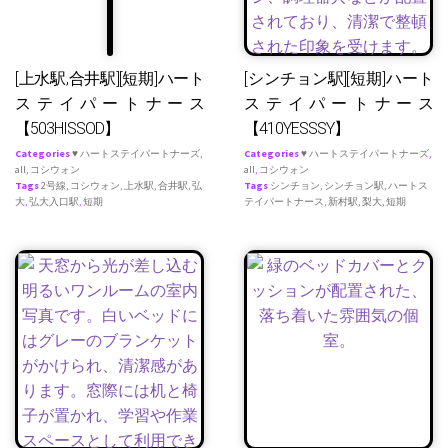
[上水駅,合井駅][短期]ハート
[シンチョン駅][短期]ハート
ステイパートナース
ステイパートナース
【503HISSOD】
【410YESSSY】
Categories
♥ ハートステイパートナーズ
,
Categories
♥ ハートステイパートナーズ
,
all
,
コシウォン
all
,
コシウォン
Tags
2号線
,
コシウォン
,
上水駅
,
合井駅
,
弘
Tags
シンチョン
,
シンチョン駅
,
ハートス
大
,
弘大入口駅
,
短期
テイパートナース
,
新村駅
,
梨大
,
短期