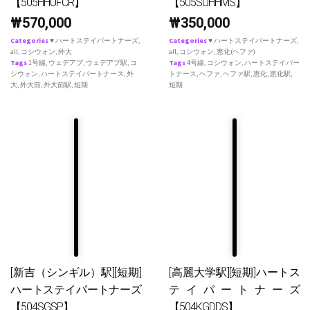
【505HHUFCR】
【505SUHHMS】
₩
570,000
₩
350,000
Categories
♥ ハートステイパートナーズ
,
Categories
♥ ハートステイパートナーズ
,
all
,
コシウォン
,
外大
all
,
コシウォン
,
恵化(ヘファ)
Tags
1号線
,
ウェデアプ
,
ウェデアプ駅
,
コ
Tags
4号線
,
コシウォン
,
ハートステイパー
シウォン
,
ハートステイパートナース
,
外
トナース
,
ヘファ
,
ヘファ駅
,
恵化
,
恵化駅
,
大
,
外大前
,
外大前駅
,
短期
短期
[新吉（シンギル）駅][短期]
[高麗大学駅][短期]ハートス
ハートステイパートナーズ
テイパートナーズ
【504SGSP】
【504KGDDS】