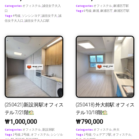
Categories
オフィステル
,
誠信女子大入
Categories
オフィステル
,
麻浦区庁駅
口
Tags
6号線
,
麻浦
,
麻浦区庁
,
麻浦区庁駅
Tags
4号線
,
ソンシンヨデ
,
誠信女子大
,
誠
信女子大入口
,
誠信女子大入口駅
(25.04.21)新設洞駅オフィス
(25.04.18) 外大前駅 オフィス
テル 7/21階
テル 10/18階
₩
1,000,000
₩
790,000
Categories
オフィステル
,
新設洞駅
Categories
オフィステル
,
外大
Tags
1号線
,
2号線
,
オフィステル
,
シンソル
Tags
1号線
,
ウェデアプ駅
,
オフィステル
,